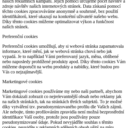
našich reklamních kampaní. Jejich pomocí určujeme počet návštěv a
zdroje návštěv našich internetových stránek. Data získaná pomocí
těchto cookies zpracováváme anonymně a souhrnně, bez použití
identifikátorů, které ukazují na konkrétní uživatelé našeho webu.
Díky těmto cookies můžeme optimalizovat výkon a funkčnost
našich stránek.
Preferenční cookies
Preferenční cookies umožňují, aby si webová stránka zapamatovala
informace, které mění, jak se webová stránka chová nebo jak
vypadá. Je to například Vámi preferovaný jazyk, měna, oblíbené
nebo naposledy prohlížené produkty apod. Díky těmto cookies Vám
můžeme doporučit na webu produkty a nabídky, které budou pro
Vás co nejzajímavější.
Marketingové cookies
Marketingové cookies používáme my nebo naši partneři, abychom
Vám dokázali zobrazit co nejrelevantnější obsah nebo reklamy jak
na našich stránkách, tak na stránkách třetích subjektů. To je možné
díky vytváření tzv. pseudonymizovaného profilu dle Vašich zájmů.
Ale nebojte, tímto profilováním zpravidla není možná bezprostřední
identifikace Vaší osoby, protože jsou používány pouze
pseudonymizované údaje. Pokud nevyjádříte souhlas s těmito
cookies, neuvidíte v reklamních sděleních obsah ušitý na míru