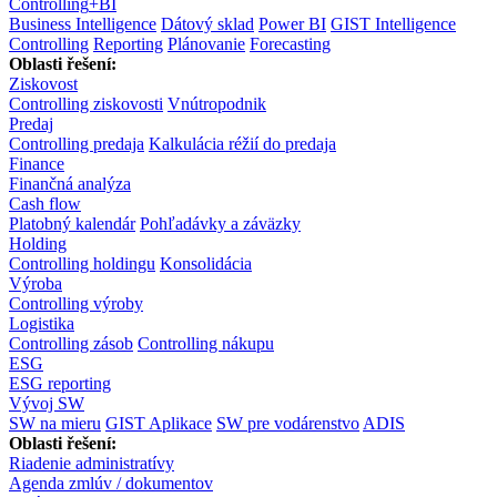
Controlling
+
BI
Business Intelligence
Dátový sklad
Power BI
GIST Intelligence
Controlling
Reporting
Plánovanie
Forecasting
Oblasti řešení:
Ziskovost
Controlling ziskovosti
Vnútropodnik
Predaj
Controlling predaja
Kalkulácia réžií do predaja
Finance
Finančná analýza
Cash flow
Platobný kalendár
Pohľadávky a záväzky
Holding
Controlling holdingu
Konsolidácia
Výroba
Controlling výroby
Logistika
Controlling zásob
Controlling nákupu
ESG
ESG reporting
Vývoj SW
SW na mieru
GIST Aplikace
SW pre vodárenstvo
ADIS
Oblasti řešení:
Riadenie administratívy
Agenda zmlúv / dokumentov