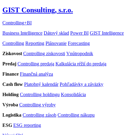
GIST Consulting, s.r.o.
Controlling
+
BI
Business Intelligence
Dátový sklad
Power BI
GIST Intelligence
Controlling
Reporting
Plánovanie
Forecasting
Ziskovost
Controlling ziskovosti
Vnútropodnik
Predaj
Controlling predaja
Kalkulácia réžií do predaja
Finance
Finančná analýza
Cash flow
Platobný kalendár
Pohľadávky a záväzky
Holding
Controlling holdingu
Konsolidácia
Výroba
Controlling výroby
Logistika
Controlling zásob
Controlling nákupu
ESG
ESG reporting