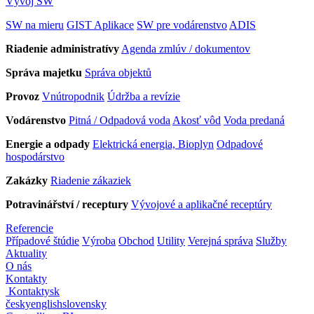
Vývoj SW
SW na mieru
GIST Aplikace
SW pre vodárenstvo
ADIS
Riadenie administratívy
Agenda zmlúv / dokumentov
Správa majetku
Správa objektů
Provoz
Vnútropodnik
Údržba a revízie
Vodárenstvo
Pitná / Odpadová voda
Akosť vôd
Voda predaná
Energie a odpady
Elektrická energia, Bioplyn
Odpadové
hospodárstvo
Zakázky
Riadenie zákaziek
Potravinářství / receptury
Vývojové a aplikačné receptúry
Referencie
Případové štúdie
Výroba
Obchod
Utility
Verejná správa
Služby
Aktuality
O nás
Kontakty
Kontakty
sk
česky
english
slovensky