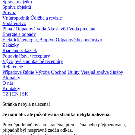
Správa majetku
Správa objektů
Provoz
Vnútropodnik
Údržba a revízie
Vodárenstvo
Pitná / Odpadová voda
Akosť vôd
Voda predaná
Energie a odpady
Elektrická energia, Bioplyn
Odpadové hospodárstvo
Zakázky
Riadenie zákaziek
Potravinářství / receptury
Vývojové a aplikačné receptúry
Referencie
Případové štúdie
Výroba
Obchod
Utility
Verejná správa
Služby
Aktuality
O nás
Kontakty
CZ
|
EN
|
SK
Stránka nebyla nalezena!
Je nám líto, ale požadovaná stránka nebyla nalezena.
Pravděpodobně byla odstraněna, přemístěna nebo přejmenována,
případně byl nesprávně zadán odkaz.