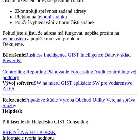
Ostatní uživatelé obvykle postupují takto:
Zkontrolují správnost zadané adresy
Přejdou na
úvodní stránku
Použijí vyhledávání v horní části stránek
Pokud jste si jistí, že adresa má fungovat, napište prosím na
webmastera
a popište mu svůj problém.
Děkujeme.
BI riešenie
Business Intelligence
GIST Intelligence
Dátový sklad
Power BI
Controlling
Reporting
Plánovanie
Forecasting
Audit controllingovej
podpory
Vývoj softvéru
SW na mieru
GIST aplikácie
SW pre vodárenstvo
ADIS
Referencie
Prípadové štúdie
Výroba
Obchod
Utility
Verejná správa
Služby
Helpdesk
Prihlásenie do Helpdesku GIST Consulting
PREJSŤ NA HELPDESK
Informácie tvoria hodnotu