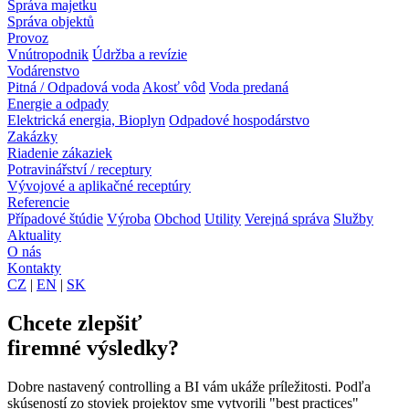
Správa majetku
Správa objektů
Provoz
Vnútropodnik
Údržba a revízie
Vodárenstvo
Pitná / Odpadová voda
Akosť vôd
Voda predaná
Energie a odpady
Elektrická energia, Bioplyn
Odpadové hospodárstvo
Zakázky
Riadenie zákaziek
Potravinářství / receptury
Vývojové a aplikačné receptúry
Referencie
Případové štúdie
Výroba
Obchod
Utility
Verejná správa
Služby
Aktuality
O nás
Kontakty
CZ
|
EN
|
SK
Chcete zlepšiť
firemné výsledky?
Dobre nastavený controlling a BI vám ukáže príležitosti. Podľa
skúseností zo stoviek projektov sme vytvorili "best practices"