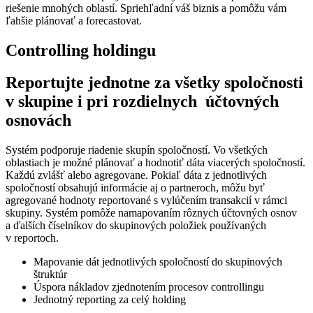
riešenie mnohých oblastí. Spriehľadní váš biznis a pomôžu vám
ľahšie plánovať a forecastovat.
Controlling holdingu
Reportujte jednotne za všetky spoločnosti
v skupine i pri rozdielnych účtovných
osnovách
Systém podporuje riadenie skupín spoločností. Vo všetkých
oblastiach je možné plánovať a hodnotiť dáta viacerých spoločností.
Každú zvlášť alebo agregovane. Pokiaľ dáta z jednotlivých
spoločností obsahujú informácie aj o partneroch, môžu byť
agregované hodnoty reportované s vylúčením transakcií v rámci
skupiny. Systém pomôže namapovaním rôznych účtovných osnov
a ďalších číselníkov do skupinových položiek používaných
v reportoch.
Mapovanie dát jednotlivých spoločností do skupinových
štruktúr
Úspora nákladov zjednotením procesov controllingu
Jednotný reporting za celý holding