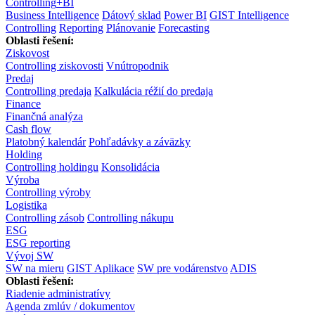
Controlling
+
BI
Business Intelligence
Dátový sklad
Power BI
GIST Intelligence
Controlling
Reporting
Plánovanie
Forecasting
Oblasti řešení:
Ziskovost
Controlling ziskovosti
Vnútropodnik
Predaj
Controlling predaja
Kalkulácia réžií do predaja
Finance
Finančná analýza
Cash flow
Platobný kalendár
Pohľadávky a záväzky
Holding
Controlling holdingu
Konsolidácia
Výroba
Controlling výroby
Logistika
Controlling zásob
Controlling nákupu
ESG
ESG reporting
Vývoj SW
SW na mieru
GIST Aplikace
SW pre vodárenstvo
ADIS
Oblasti řešení:
Riadenie administratívy
Agenda zmlúv / dokumentov