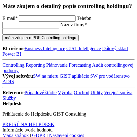
Máte záujem o detailný popis controlling holdingu?
E-mail
*
Telefon
Název firmy
*
BI riešenie
Business Intelligence
GIST Intelligence
Dátový sklad
Power BI
Controlling
Reporting
Plánovanie
Forecasting
Audit controllingovej
podpory
Vývoj softvéru
SW na mieru
GIST aplikácie
SW pre vodárenstvo
ADIS
Referencie
Prípadové štúdie
Výroba
Obchod
Utility
Verejná správa
Služby
Helpdesk
Prihlásenie do Helpdesku GIST Consulting
PREJSŤ NA HELPDESK
Informácie tvoria hodnotu
Mapa stránok
|
GDPR
|
Nastavení cookies