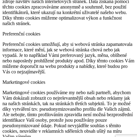
zdroje návštěv našich internetových stránek. Data získaná pomocí
těchto cookies zpracováváme anonymně a souhrnně, bez použití
identifikátorů, které ukazují na konkrétní uživatelé našeho webu.
Díky těmto cookies můžeme optimalizovat výkon a funkčnost
našich stránek.
Preferenční cookies
Preferenční cookies umožňují, aby si webová stránka zapamatovala
informace, které mění, jak se webová stránka chová nebo jak
vypadá. Je to například Vámi preferovaný jazyk, měna, oblíbené
nebo naposledy prohlížené produkty apod. Díky těmto cookies Vám
můžeme doporučit na webu produkty a nabídky, které budou pro
Vás co nejzajímavější.
Marketingové cookies
Marketingové cookies používáme my nebo naši partneři, abychom
Vám dokázali zobrazit co nejrelevantnější obsah nebo reklamy jak
na našich stránkách, tak na stránkách třetích subjektů. To je možné
díky vytváření tzv. pseudonymizovaného profilu dle Vašich zájmů.
Ale nebojte, tímto profilováním zpravidla není možná bezprostřední
identifikace Vaší osoby, protože jsou používány pouze
pseudonymizované údaje. Pokud nevyjádříte souhlas s těmito
cookies, neuvidíte v reklamních sděleních obsah ušitý na míru
Vašim zájmům.