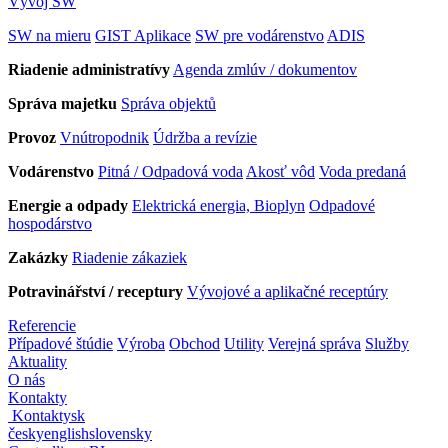
Vývoj SW
SW na mieru
GIST Aplikace
SW pre vodárenstvo
ADIS
Riadenie administratívy
Agenda zmlúv / dokumentov
Správa majetku
Správa objektů
Provoz
Vnútropodnik
Údržba a revízie
Vodárenstvo
Pitná / Odpadová voda
Akosť vôd
Voda predaná
Energie a odpady
Elektrická energia, Bioplyn
Odpadové
hospodárstvo
Zakázky
Riadenie zákaziek
Potravinářství / receptury
Vývojové a aplikačné receptúry
Referencie
Případové štúdie
Výroba
Obchod
Utility
Verejná správa
Služby
Aktuality
O nás
Kontakty
Kontakty
sk
česky
english
slovensky