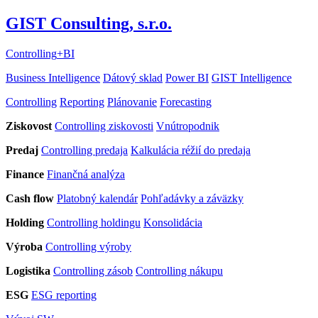
GIST Consulting, s.r.o.
Controlling
+
BI
Business Intelligence
Dátový sklad
Power BI
GIST Intelligence
Controlling
Reporting
Plánovanie
Forecasting
Ziskovost
Controlling ziskovosti
Vnútropodnik
Predaj
Controlling predaja
Kalkulácia réžií do predaja
Finance
Finančná analýza
Cash flow
Platobný kalendár
Pohľadávky a záväzky
Holding
Controlling holdingu
Konsolidácia
Výroba
Controlling výroby
Logistika
Controlling zásob
Controlling nákupu
ESG
ESG reporting