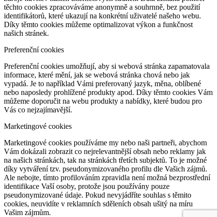
těchto cookies zpracováváme anonymně a souhrnně, bez použití
identifikátorů, které ukazují na konkrétní uživatelé našeho webu.
Díky těmto cookies můžeme optimalizovat výkon a funkčnost
našich stránek.
Preferenční cookies
Preferenční cookies umožňují, aby si webová stránka zapamatovala
informace, které mění, jak se webová stránka chová nebo jak
vypadá. Je to například Vámi preferovaný jazyk, měna, oblíbené
nebo naposledy prohlížené produkty apod. Díky těmto cookies Vám
můžeme doporučit na webu produkty a nabídky, které budou pro
Vás co nejzajímavější.
Marketingové cookies
Marketingové cookies používáme my nebo naši partneři, abychom
Vám dokázali zobrazit co nejrelevantnější obsah nebo reklamy jak
na našich stránkách, tak na stránkách třetích subjektů. To je možné
díky vytváření tzv. pseudonymizovaného profilu dle Vašich zájmů.
Ale nebojte, tímto profilováním zpravidla není možná bezprostřední
identifikace Vaší osoby, protože jsou používány pouze
pseudonymizované údaje. Pokud nevyjádříte souhlas s těmito
cookies, neuvidíte v reklamních sděleních obsah ušitý na míru
Vašim zájmům.