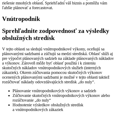
riešenie mnohých oblastí. Spriehľadní váš biznis a pomôžu vám
ľahšie plánovať a forecastovat.
Vnútropodnik
Sprehľadnite zodpovednosť za výsledky
obslužných stredísk
V tejto oblasti sa sledujú vnútropodnikové výkony, oceňujú sa
plánovanými sadzbami a zúčtujú sa medzi strediská. Oblasť slúži aj
pre výpočet plánovaných sadzieb na základe plánovaných nákladov
a výkonov. Zároveň môže byť oblasť použitá i k zisteniu
skutočných nákladov vnútropodnikových služieb (interných
zákaziek). Okrem zúčtovania pomocou skutočných výkonov
ocenených plánovanými sadzbami je možné v tejto oblasti taktiež
rozúčtovať náklady odovzdávajúcich stredísk „do nuly“.
Plánovanie vnútropodnikových výkonov a sadzieb
Zúčtovanie skutočných vnútropodnikových výkonov alebo
rozúčtovanie „do nuly“
Hodnotenie výsledkov obslužných stredísk
a vnútropodnikových zákaziek