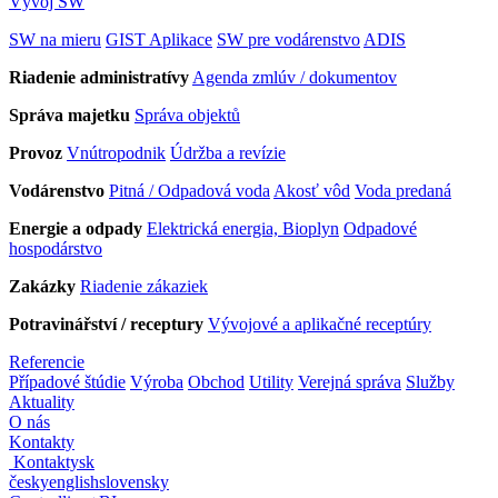
Vývoj SW
SW na mieru
GIST Aplikace
SW pre vodárenstvo
ADIS
Riadenie administratívy
Agenda zmlúv / dokumentov
Správa majetku
Správa objektů
Provoz
Vnútropodnik
Údržba a revízie
Vodárenstvo
Pitná / Odpadová voda
Akosť vôd
Voda predaná
Energie a odpady
Elektrická energia, Bioplyn
Odpadové
hospodárstvo
Zakázky
Riadenie zákaziek
Potravinářství / receptury
Vývojové a aplikačné receptúry
Referencie
Případové štúdie
Výroba
Obchod
Utility
Verejná správa
Služby
Aktuality
O nás
Kontakty
Kontakty
sk
česky
english
slovensky