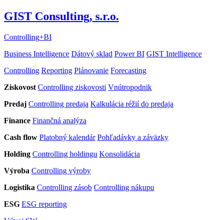
GIST Consulting, s.r.o.
Controlling
+
BI
Business Intelligence
Dátový sklad
Power BI
GIST Intelligence
Controlling
Reporting
Plánovanie
Forecasting
Ziskovost
Controlling ziskovosti
Vnútropodnik
Predaj
Controlling predaja
Kalkulácia réžií do predaja
Finance
Finančná analýza
Cash flow
Platobný kalendár
Pohľadávky a záväzky
Holding
Controlling holdingu
Konsolidácia
Výroba
Controlling výroby
Logistika
Controlling zásob
Controlling nákupu
ESG
ESG reporting