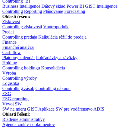
Controlling
+
BI
Business Intelligence
Dátový sklad
Power BI
GIST Intelligence
Controlling
Reporting
Plánovanie
Forecasting
Oblasti řešení:
Ziskovost
Controlling ziskovosti
Vnútropodnik
Predaj
Controlling predaja
Kalkulácia réžií do predaja
Finance
Finančná analýza
Cash flow
Platobný kalendár
Pohľadávky a záväzky
Holding
Controlling holdingu
Konsolidácia
Výroba
Controlling výroby
Logistika
Controlling zásob
Controlling nákupu
ESG
ESG reporting
Vývoj SW
SW na mieru
GIST Aplikace
SW pre vodárenstvo
ADIS
Oblasti řešení:
Riadenie administratívy
Agenda zmlúv / dokumentov