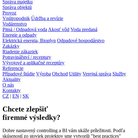
Správa majetku
Správa objektů
Provoz
Vnútropodnik
Údržba a revízie
Vodárenstvo
Pitná / Odpadová voda
Akosť vôd
Voda predaná
Energie a odpady
Elektrická energia, Bioplyn
Odpadové hospodárstvo
Zakázky
Riadenie zákaziek
Potravinářství / receptury
Vývojové a aplikačné receptúry
Referencie
Případové štúdie
Výroba
Obchod
Utility
Verejná správa
Služby
Aktuality
O nás
Kontakty
CZ
|
EN
|
SK
Chcete zlepšiť
firemné výsledky?
Dobre nastavený controlling a BI vám ukáže príležitosti. Podľa
skúseností zo stoviek projektov sme vytvorili "best practices"