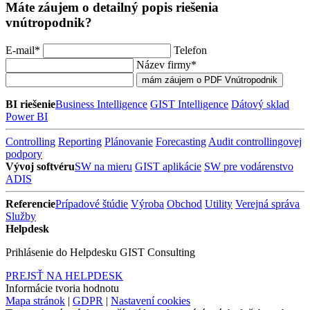
Máte záujem o detailný popis riešenia
vnútropodnik?
E-mail
*
Telefon
Název firmy
*
BI riešenie
Business Intelligence
GIST Intelligence
Dátový sklad
Power BI
Controlling
Reporting
Plánovanie
Forecasting
Audit controllingovej
podpory
Vývoj softvéru
SW na mieru
GIST aplikácie
SW pre vodárenstvo
ADIS
Referencie
Prípadové štúdie
Výroba
Obchod
Utility
Verejná správa
Služby
Helpdesk
Prihlásenie do Helpdesku GIST Consulting
PREJSŤ NA HELPDESK
Informácie tvoria hodnotu
Mapa stránok
|
GDPR
|
Nastavení cookies