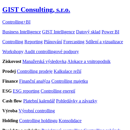
GIST Consulting, s.r.o.
Controlling
+
BI
Business Intelligence
GIST Intelligence
Datový sklad
Power BI
Controlling
Reporting
Plánování
Forecasting
Sdílení a vizualizace
Workshopy
Audit controllingové podpory
Ziskovost
Manažerská výsledovka
Alokace a vnitropodnik
Prodej
Controlling prodeje
Kalkulace režií
Finance
Finanční analýza
Controlling majetku
ESG
ESG reporting
Controlling energií
Cash flow
Platební kalendář
Pohledávky a závazky
Výroba
Výrobní controlling
Holding
Controlling holdingu
Konsolidace