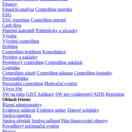
Finance
Finanční analýza
Controlling majetku
ESG
ESG reporting
Controlling energií
Cash flow
Platební kalendář
Pohledávky a závazky
Výroba
Výrobní controlling
Holding
Controlling holdingu
Konsolidace
Projekty a zakázky
Projektový controlling
Controlling zakázek
Logistika
Controlling zásob
Controlling nákupu
Controlling logistiky
Personalistika
Personální controlling
Motivační systém
Vývoj SW
SW na míru
GIST Aplikace
SW pro vodárenství
ADIS
Reporting
Oblasti řešení:
Řízení administrativy
Evidence událostí
Evidence smluv
Datové schránky
Správa majetku
Správa objektů
Správa zařízení
Plán financování obnovy
Povodňový informační systém
Provoz