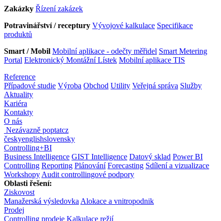
Zakázky
Řízení zakázek
Potravinářství / receptury
Vývojové kalkulace
Specifikace
produktů
Smart / Mobil
Mobilní aplikace - odečty měřidel
Smart Metering
Portal
Elektronický Montážní Lístek
Mobilní aplikace TIS
Reference
Případové studie
Výroba
Obchod
Utility
Veřejná správa
Služby
Aktuality
Kariéra
Kontakty
O nás
Nezávazně poptat
cz
česky
english
slovensky
Controlling
+
BI
Business Intelligence
GIST Intelligence
Datový sklad
Power BI
Controlling
Reporting
Plánování
Forecasting
Sdílení a vizualizace
Workshopy
Audit controllingové podpory
Oblasti řešení:
Ziskovost
Manažerská výsledovka
Alokace a vnitropodnik
Prodej
Controlling prodeje
Kalkulace režií