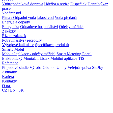
Vnitropodniková doprava
Údržba a revize
Dispečink
Denní výkaz
práce
Vodárenství
Pitná / Odpadní voda
Jakost vod
Voda předaná
Energie a odpady
Energetika
Odpadové hospodářství
Odečty měřidel
Zakázky
Řízení zakázek
Potravinářství / receptury
Vývojové kalkulace
Specifikace produktů
Smart / Mobil
Mobilní aplikace - odečty měřidel
Smart Metering Portal
Elektronický Montážní Lístek
Mobilní aplikace TIS
Reference
Případové studie
Výroba
Obchod
Utility
Veřejná správa
Služby
Aktuality
Kariéra
Kontakty
O nás
CZ
|
EN
|
SK