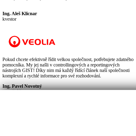
Ing. Aleš Klicnar
kvestor
Pokud chcete efektivně řídit velkou společnost, potřebujete zdatného
pomocníka. My jej našli v controllingových a reportingových
nástrojích GIST! Díky nim má každý řídící článek naší společnosti
komplexní a rychlé informace pro své rozhodování.
Ing. Pavel Novotný
finanční ředitel PVK
(člen skupiny Veolia)
×
Mám zájem o záznam WS
E-mail
*