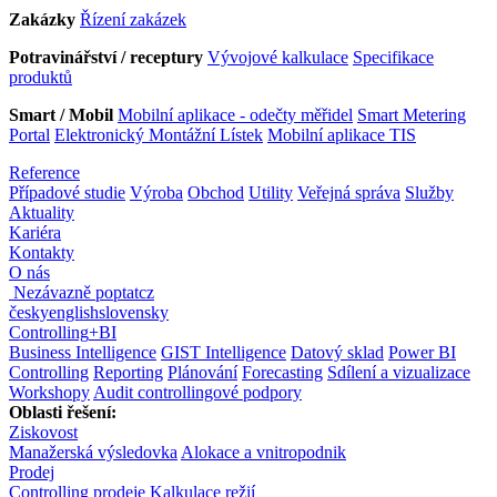
Zakázky
Řízení zakázek
Potravinářství / receptury
Vývojové kalkulace
Specifikace
produktů
Smart / Mobil
Mobilní aplikace - odečty měřidel
Smart Metering
Portal
Elektronický Montážní Lístek
Mobilní aplikace TIS
Reference
Případové studie
Výroba
Obchod
Utility
Veřejná správa
Služby
Aktuality
Kariéra
Kontakty
O nás
Nezávazně poptat
cz
česky
english
slovensky
Controlling
+
BI
Business Intelligence
GIST Intelligence
Datový sklad
Power BI
Controlling
Reporting
Plánování
Forecasting
Sdílení a vizualizace
Workshopy
Audit controllingové podpory
Oblasti řešení:
Ziskovost
Manažerská výsledovka
Alokace a vnitropodnik
Prodej
Controlling prodeje
Kalkulace režií