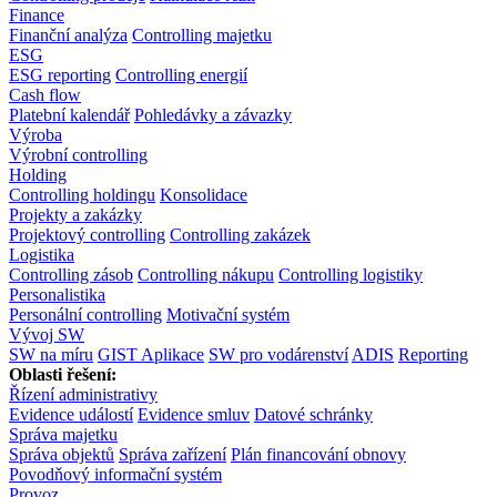
Finance
Finanční analýza
Controlling majetku
ESG
ESG reporting
Controlling energií
Cash flow
Platební kalendář
Pohledávky a závazky
Výroba
Výrobní controlling
Holding
Controlling holdingu
Konsolidace
Projekty a zakázky
Projektový controlling
Controlling zakázek
Logistika
Controlling zásob
Controlling nákupu
Controlling logistiky
Personalistika
Personální controlling
Motivační systém
Vývoj SW
SW na míru
GIST Aplikace
SW pro vodárenství
ADIS
Reporting
Oblasti řešení:
Řízení administrativy
Evidence událostí
Evidence smluv
Datové schránky
Správa majetku
Správa objektů
Správa zařízení
Plán financování obnovy
Povodňový informační systém
Provoz