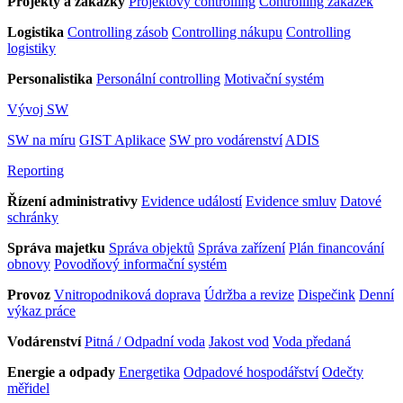
Projekty a zakázky
Projektový controlling
Controlling zakázek
Logistika
Controlling zásob
Controlling nákupu
Controlling
logistiky
Personalistika
Personální controlling
Motivační systém
Vývoj SW
SW na míru
GIST Aplikace
SW pro vodárenství
ADIS
Reporting
Řízení administrativy
Evidence událostí
Evidence smluv
Datové
schránky
Správa majetku
Správa objektů
Správa zařízení
Plán financování
obnovy
Povodňový informační systém
Provoz
Vnitropodniková doprava
Údržba a revize
Dispečink
Denní
výkaz práce
Vodárenství
Pitná / Odpadní voda
Jakost vod
Voda předaná
Energie a odpady
Energetika
Odpadové hospodářství
Odečty
měřidel