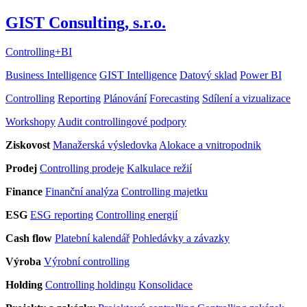
GIST Consulting, s.r.o.
Controlling
+
BI
Business Intelligence
GIST Intelligence
Datový sklad
Power BI
Controlling
Reporting
Plánování
Forecasting
Sdílení a vizualizace
Workshopy
Audit controllingové podpory
Ziskovost
Manažerská výsledovka
Alokace a vnitropodnik
Prodej
Controlling prodeje
Kalkulace režií
Finance
Finanční analýza
Controlling majetku
ESG
ESG reporting
Controlling energií
Cash flow
Platební kalendář
Pohledávky a závazky
Výroba
Výrobní controlling
Holding
Controlling holdingu
Konsolidace