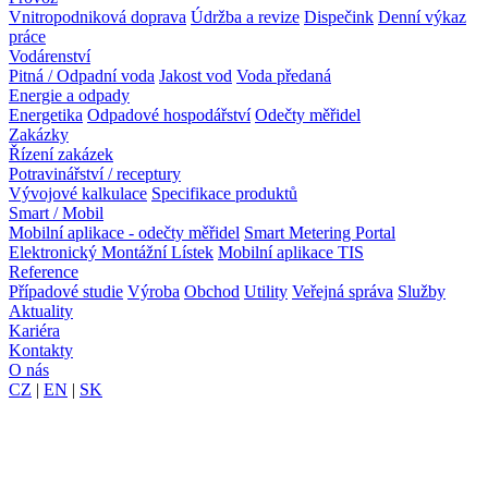
Vnitropodniková doprava
Údržba a revize
Dispečink
Denní výkaz
práce
Vodárenství
Pitná / Odpadní voda
Jakost vod
Voda předaná
Energie a odpady
Energetika
Odpadové hospodářství
Odečty měřidel
Zakázky
Řízení zakázek
Potravinářství / receptury
Vývojové kalkulace
Specifikace produktů
Smart / Mobil
Mobilní aplikace - odečty měřidel
Smart Metering Portal
Elektronický Montážní Lístek
Mobilní aplikace TIS
Reference
Případové studie
Výroba
Obchod
Utility
Veřejná správa
Služby
Aktuality
Kariéra
Kontakty
O nás
CZ
|
EN
|
SK