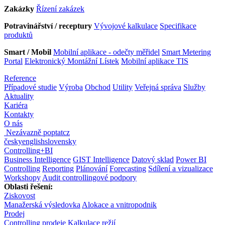
Zakázky
Řízení zakázek
Potravinářství / receptury
Vývojové kalkulace
Specifikace
produktů
Smart / Mobil
Mobilní aplikace - odečty měřidel
Smart Metering
Portal
Elektronický Montážní Lístek
Mobilní aplikace TIS
Reference
Případové studie
Výroba
Obchod
Utility
Veřejná správa
Služby
Aktuality
Kariéra
Kontakty
O nás
Nezávazně poptat
cz
česky
english
slovensky
Controlling
+
BI
Business Intelligence
GIST Intelligence
Datový sklad
Power BI
Controlling
Reporting
Plánování
Forecasting
Sdílení a vizualizace
Workshopy
Audit controllingové podpory
Oblasti řešení:
Ziskovost
Manažerská výsledovka
Alokace a vnitropodnik
Prodej
Controlling prodeje
Kalkulace režií