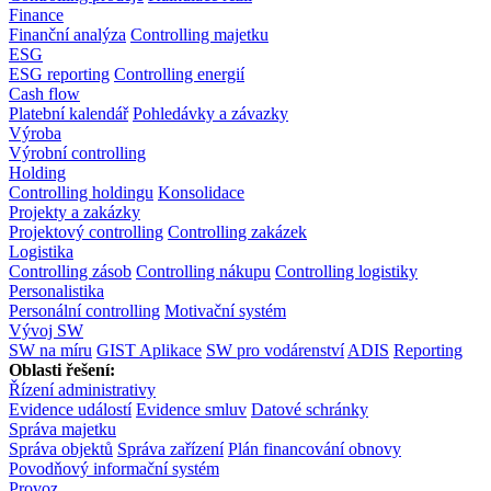
Finance
Finanční analýza
Controlling majetku
ESG
ESG reporting
Controlling energií
Cash flow
Platební kalendář
Pohledávky a závazky
Výroba
Výrobní controlling
Holding
Controlling holdingu
Konsolidace
Projekty a zakázky
Projektový controlling
Controlling zakázek
Logistika
Controlling zásob
Controlling nákupu
Controlling logistiky
Personalistika
Personální controlling
Motivační systém
Vývoj SW
SW na míru
GIST Aplikace
SW pro vodárenství
ADIS
Reporting
Oblasti řešení:
Řízení administrativy
Evidence událostí
Evidence smluv
Datové schránky
Správa majetku
Správa objektů
Správa zařízení
Plán financování obnovy
Povodňový informační systém
Provoz