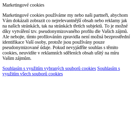
Marketingové cookies
Marketingové cookies používáme my nebo naši partneři, abychom
Vám dokázali zobrazit co nejrelevantnější obsah nebo reklamy jak
na našich stránkách, tak na stránkách třetích subjektů. To je možné
díky vytváření tzv. pseudonymizovaného profilu dle Vašich zájmů.
Ale nebojte, tímto profilováním zpravidla není možná bezprostřední
identifikace Vaší osoby, protože jsou používány pouze
pseudonymizované údaje. Pokud nevyjádříte souhlas s těmito
cookies, neuvidíte v reklamních sděleních obsah ušitý na míru
Vašim zájmům.
Souhlasím s využitím vybraných souborů cookies
Souhlasím s
využitím všech souborů cookies