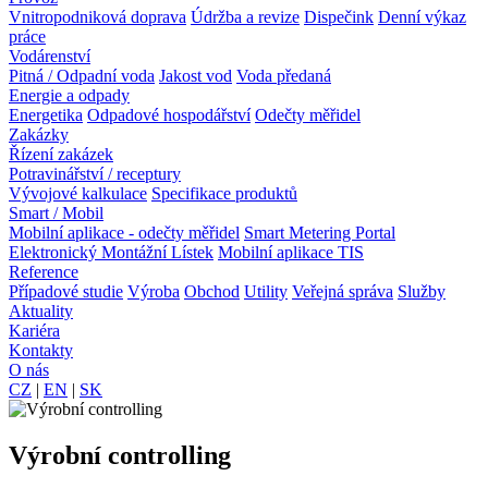
Vnitropodniková doprava
Údržba a revize
Dispečink
Denní výkaz
práce
Vodárenství
Pitná / Odpadní voda
Jakost vod
Voda předaná
Energie a odpady
Energetika
Odpadové hospodářství
Odečty měřidel
Zakázky
Řízení zakázek
Potravinářství / receptury
Vývojové kalkulace
Specifikace produktů
Smart / Mobil
Mobilní aplikace - odečty měřidel
Smart Metering Portal
Elektronický Montážní Lístek
Mobilní aplikace TIS
Reference
Případové studie
Výroba
Obchod
Utility
Veřejná správa
Služby
Aktuality
Kariéra
Kontakty
O nás
CZ
|
EN
|
SK
Výrobní controlling