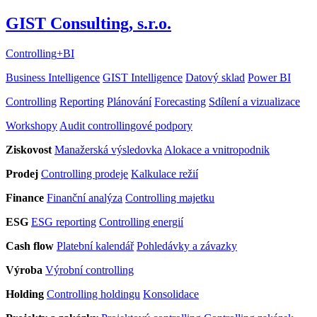
GIST Consulting, s.r.o.
Controlling
+
BI
Business Intelligence
GIST Intelligence
Datový sklad
Power BI
Controlling
Reporting
Plánování
Forecasting
Sdílení a vizualizace
Workshopy
Audit controllingové podpory
Ziskovost
Manažerská výsledovka
Alokace a vnitropodnik
Prodej
Controlling prodeje
Kalkulace režií
Finance
Finanční analýza
Controlling majetku
ESG
ESG reporting
Controlling energií
Cash flow
Platební kalendář
Pohledávky a závazky
Výroba
Výrobní controlling
Holding
Controlling holdingu
Konsolidace