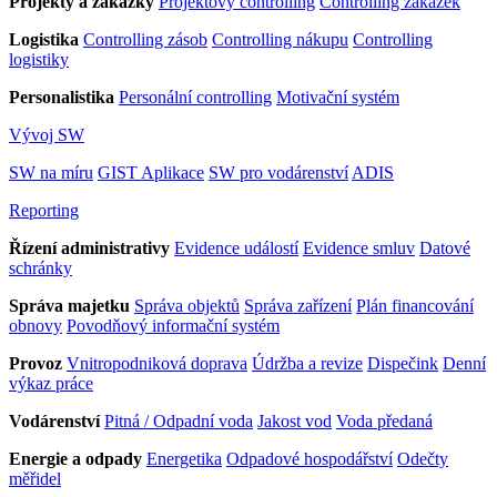
Projekty a zakázky
Projektový controlling
Controlling zakázek
Logistika
Controlling zásob
Controlling nákupu
Controlling
logistiky
Personalistika
Personální controlling
Motivační systém
Vývoj SW
SW na míru
GIST Aplikace
SW pro vodárenství
ADIS
Reporting
Řízení administrativy
Evidence událostí
Evidence smluv
Datové
schránky
Správa majetku
Správa objektů
Správa zařízení
Plán financování
obnovy
Povodňový informační systém
Provoz
Vnitropodniková doprava
Údržba a revize
Dispečink
Denní
výkaz práce
Vodárenství
Pitná / Odpadní voda
Jakost vod
Voda předaná
Energie a odpady
Energetika
Odpadové hospodářství
Odečty
měřidel