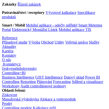
Zakázky
Řízení zakázek
Potravinářství / receptury
Vývojové kalkulace
Specifikace
produktů
Smart / Mobil
Mobilní aplikace - odečty měřidel
Smart Metering
Portal
Elektronický Montážní Lístek
Mobilní aplikace TIS
Reference
Případové studie
Výroba
Obchod
Utility
Veřejná správa
Služby
Aktuality
Kariéra
Kontakty
O nás
Kontakty
cz
česky
english
slovensky
Controlling
+
BI
Business Intelligence
GIST Intelligence
Datový sklad
Power BI
Controlling
Reporting
Plánování
Forecasting
Sdílení a vizualizace
Workshopy
Audit controllingové podpory
Oblasti řešení:
Ziskovost
Manažerská výsledovka
Alokace a vnitropodnik
Prodej
Controlling prodeje
Kalkulace režií