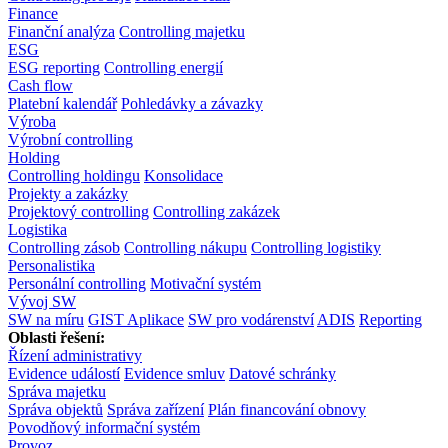
Finance
Finanční analýza
Controlling majetku
ESG
ESG reporting
Controlling energií
Cash flow
Platební kalendář
Pohledávky a závazky
Výroba
Výrobní controlling
Holding
Controlling holdingu
Konsolidace
Projekty a zakázky
Projektový controlling
Controlling zakázek
Logistika
Controlling zásob
Controlling nákupu
Controlling logistiky
Personalistika
Personální controlling
Motivační systém
Vývoj SW
SW na míru
GIST Aplikace
SW pro vodárenství
ADIS
Reporting
Oblasti řešení:
Řízení administrativy
Evidence událostí
Evidence smluv
Datové schránky
Správa majetku
Správa objektů
Správa zařízení
Plán financování obnovy
Povodňový informační systém
Provoz