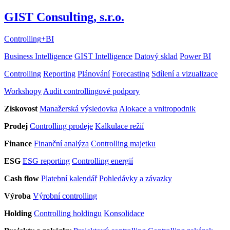
GIST Consulting, s.r.o.
Controlling
+
BI
Business Intelligence
GIST Intelligence
Datový sklad
Power BI
Controlling
Reporting
Plánování
Forecasting
Sdílení a vizualizace
Workshopy
Audit controllingové podpory
Ziskovost
Manažerská výsledovka
Alokace a vnitropodnik
Prodej
Controlling prodeje
Kalkulace režií
Finance
Finanční analýza
Controlling majetku
ESG
ESG reporting
Controlling energií
Cash flow
Platební kalendář
Pohledávky a závazky
Výroba
Výrobní controlling
Holding
Controlling holdingu
Konsolidace