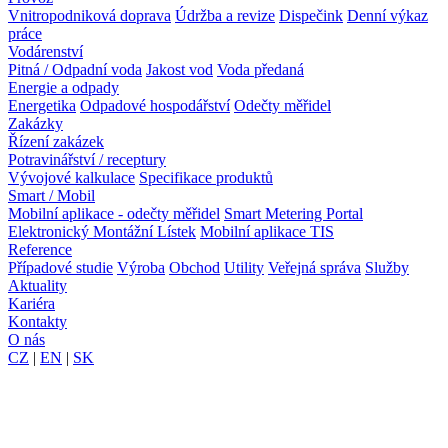
Vnitropodniková doprava
Údržba a revize
Dispečink
Denní výkaz
práce
Vodárenství
Pitná / Odpadní voda
Jakost vod
Voda předaná
Energie a odpady
Energetika
Odpadové hospodářství
Odečty měřidel
Zakázky
Řízení zakázek
Potravinářství / receptury
Vývojové kalkulace
Specifikace produktů
Smart / Mobil
Mobilní aplikace - odečty měřidel
Smart Metering Portal
Elektronický Montážní Lístek
Mobilní aplikace TIS
Reference
Případové studie
Výroba
Obchod
Utility
Veřejná správa
Služby
Aktuality
Kariéra
Kontakty
O nás
CZ
|
EN
|
SK