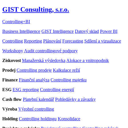
GIST Consulting, s.r.o.
Controlling
+
BI
Business Intelligence
GIST Intelligence
Datový sklad
Power BI
Controlling
Reporting
Plánování
Forecasting
Sdílení a vizualizace
Workshopy
Audit controllingové podpory
Ziskovost
Manažerská výsledovka
Alokace a vnitropodnik
Prodej
Controlling prodeje
Kalkulace režií
Finance
Finanční analýza
Controlling majetku
ESG
ESG reporting
Controlling energií
Cash flow
Platební kalendář
Pohledávky a závazky
Výroba
Výrobní controlling
Holding
Controlling holdingu
Konsolidace