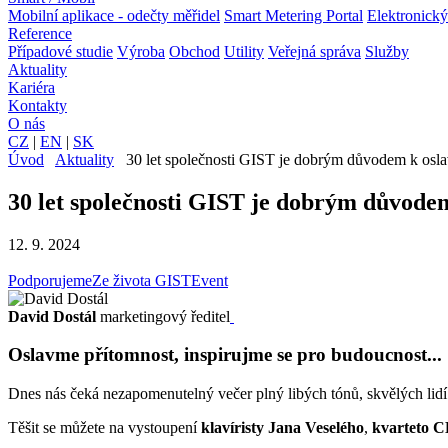
Mobilní aplikace - odečty měřidel
Smart Metering Portal
Elektronický
Reference
Případové studie
Výroba
Obchod
Utility
Veřejná správa
Služby
Aktuality
Kariéra
Kontakty
O nás
CZ
|
EN
|
SK
Úvod
Aktuality
30 let společnosti GIST je dobrým důvodem k osla
30 let společnosti GIST je dobrým důvodem
12. 9. 2024
Podporujeme
Ze života GIST
Event
David Dostál
marketingový ředitel
Oslavme přítomnost, inspirujme se pro budoucnost...
Dnes nás čeká nezapomenutelný večer plný libých tónů, skvělých lidí
Těšit se můžete na vystoupení
klavíristy Jana Veselého
,
kvarteto