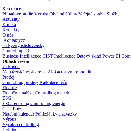
Reference
Případové studie
Výroba
Obchod
Utility
Veřejná správa
Služby
Aktuality
Kariéra
Kontakty
O nás
Kontakty
cz
česky
english
slovensky
Controlling
+
BI
Business Intelligence
GIST Intelligence
Datový sklad
Power BI
Contr
Oblasti řešení:
Ziskovost
Manažerská výsledovka
Alokace a vnitropodnik
Prodej
Controlling prodeje
Kalkulace režií
Finance
Finanční analýza
Controlling majetku
ESG
ESG reporting
Controlling energií
Cash flow
Platební kalendář
Pohledávky a závazky
Výroba
Výrobní controlling
Holding