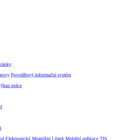
hránky
bnovy
Povodňový informační systém
ýkaz práce
el
ů
al
Elektronický Montážní Lístek
Mobilní aplikace TIS