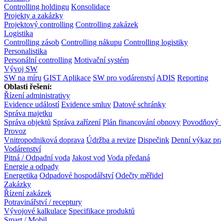
Controlling holdingu
Konsolidace
Projekty a zakázky
Projektový controlling
Controlling zakázek
Logistika
Controlling zásob
Controlling nákupu
Controlling logistiky
Personalistika
Personální controlling
Motivační systém
Vývoj SW
SW na míru
GIST Aplikace
SW pro vodárenství
ADIS
Reporting
Oblasti řešení:
Řízení administrativy
Evidence událostí
Evidence smluv
Datové schránky
Správa majetku
Správa objektů
Správa zařízení
Plán financování obnovy
Povodňový 
Provoz
Vnitropodniková doprava
Údržba a revize
Dispečink
Denní výkaz pr
Vodárenství
Pitná / Odpadní voda
Jakost vod
Voda předaná
Energie a odpady
Energetika
Odpadové hospodářství
Odečty měřidel
Zakázky
Řízení zakázek
Potravinářství / receptury
Vývojové kalkulace
Specifikace produktů
Smart / Mobil