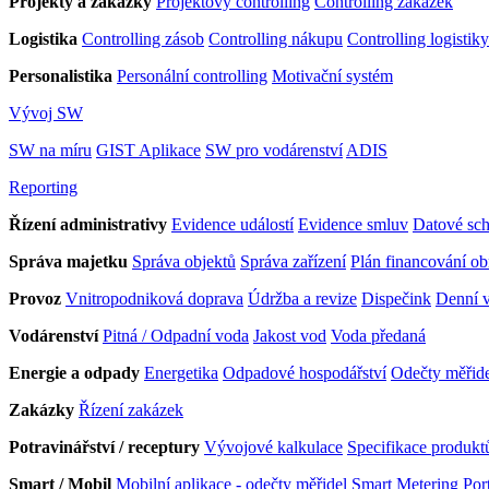
Projekty a zakázky
Projektový controlling
Controlling zakázek
Logistika
Controlling zásob
Controlling nákupu
Controlling logistiky
Personalistika
Personální controlling
Motivační systém
Vývoj SW
SW na míru
GIST Aplikace
SW pro vodárenství
ADIS
Reporting
Řízení administrativy
Evidence událostí
Evidence smluv
Datové sc
Správa majetku
Správa objektů
Správa zařízení
Plán financování o
Provoz
Vnitropodniková doprava
Údržba a revize
Dispečink
Denní v
Vodárenství
Pitná / Odpadní voda
Jakost vod
Voda předaná
Energie a odpady
Energetika
Odpadové hospodářství
Odečty měřid
Zakázky
Řízení zakázek
Potravinářství / receptury
Vývojové kalkulace
Specifikace produkt
Smart / Mobil
Mobilní aplikace - odečty měřidel
Smart Metering Port