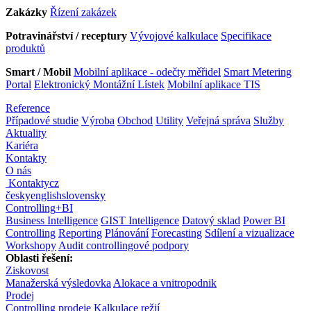
Zakázky
Řízení zakázek
Potravinářství / receptury
Vývojové kalkulace
Specifikace
produktů
Smart / Mobil
Mobilní aplikace - odečty měřidel
Smart Metering
Portal
Elektronický Montážní Lístek
Mobilní aplikace TIS
Reference
Případové studie
Výroba
Obchod
Utility
Veřejná správa
Služby
Aktuality
Kariéra
Kontakty
O nás
Kontakty
cz
česky
english
slovensky
Controlling
+
BI
Business Intelligence
GIST Intelligence
Datový sklad
Power BI
Controlling
Reporting
Plánování
Forecasting
Sdílení a vizualizace
Workshopy
Audit controllingové podpory
Oblasti řešení:
Ziskovost
Manažerská výsledovka
Alokace a vnitropodnik
Prodej
Controlling prodeje
Kalkulace režií