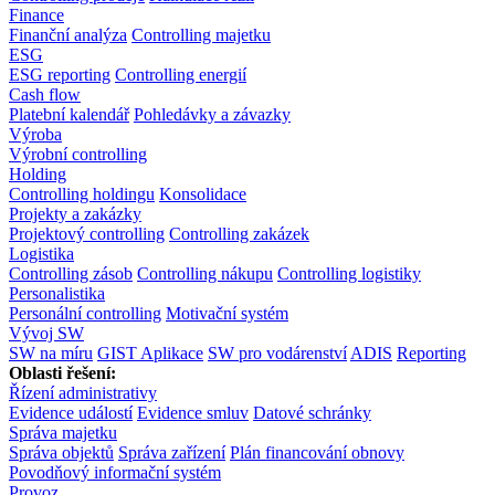
Finance
Finanční analýza
Controlling majetku
ESG
ESG reporting
Controlling energií
Cash flow
Platební kalendář
Pohledávky a závazky
Výroba
Výrobní controlling
Holding
Controlling holdingu
Konsolidace
Projekty a zakázky
Projektový controlling
Controlling zakázek
Logistika
Controlling zásob
Controlling nákupu
Controlling logistiky
Personalistika
Personální controlling
Motivační systém
Vývoj SW
SW na míru
GIST Aplikace
SW pro vodárenství
ADIS
Reporting
Oblasti řešení:
Řízení administrativy
Evidence událostí
Evidence smluv
Datové schránky
Správa majetku
Správa objektů
Správa zařízení
Plán financování obnovy
Povodňový informační systém
Provoz