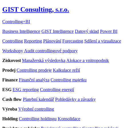
GIST Consulting, s.r.o.
Controlling
+
BI
Business Intelligence
GIST Intelligence
Datový sklad
Power BI
Controlling
Reporting
Plánování
Forecasting
Sdílení a vizualizace
Workshopy
Audit controllingové podpory
Ziskovost
Manažerská výsledovka
Alokace a vnitropodnik
Prodej
Controlling prodeje
Kalkulace režií
Finance
Finanční analýza
Controlling majetku
ESG
ESG reporting
Controlling energií
Cash flow
Platební kalendář
Pohledávky a závazky
Výroba
Výrobní controlling
Holding
Controlling holdingu
Konsolidace