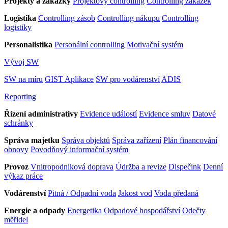
Projekty a zakázky
Projektový controlling
Controlling zakázek
Logistika
Controlling zásob
Controlling nákupu
Controlling
logistiky
Personalistika
Personální controlling
Motivační systém
Vývoj SW
SW na míru
GIST Aplikace
SW pro vodárenství
ADIS
Reporting
Řízení administrativy
Evidence událostí
Evidence smluv
Datové
schránky
Správa majetku
Správa objektů
Správa zařízení
Plán financování
obnovy
Povodňový informační systém
Provoz
Vnitropodniková doprava
Údržba a revize
Dispečink
Denní
výkaz práce
Vodárenství
Pitná / Odpadní voda
Jakost vod
Voda předaná
Energie a odpady
Energetika
Odpadové hospodářství
Odečty
měřidel