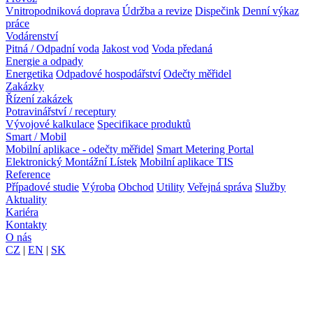
Vnitropodniková doprava
Údržba a revize
Dispečink
Denní výkaz
práce
Vodárenství
Pitná / Odpadní voda
Jakost vod
Voda předaná
Energie a odpady
Energetika
Odpadové hospodářství
Odečty měřidel
Zakázky
Řízení zakázek
Potravinářství / receptury
Vývojové kalkulace
Specifikace produktů
Smart / Mobil
Mobilní aplikace - odečty měřidel
Smart Metering Portal
Elektronický Montážní Lístek
Mobilní aplikace TIS
Reference
Případové studie
Výroba
Obchod
Utility
Veřejná správa
Služby
Aktuality
Kariéra
Kontakty
O nás
CZ
|
EN
|
SK