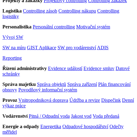
Projekty a zakázky
Projektový controlling
Controlling zakázek
Logistika
Controlling zásob
Controlling nákupu
Controlling
logistiky
Personalistika
Personální controlling
Motivační systém
Vývoj SW
SW na míru
GIST Aplikace
SW pro vodárenství
ADIS
Reporting
Řízení administrativy
Evidence událostí
Evidence smluv
Datové
schránky
Správa majetku
Správa objektů
Správa zařízení
Plán financování
obnovy
Povodňový informační systém
Provoz
Vnitropodniková doprava
Údržba a revize
Dispečink
Denní
výkaz práce
Vodárenství
Pitná / Odpadní voda
Jakost vod
Voda předaná
Energie a odpady
Energetika
Odpadové hospodářství
Odečty
měřidel