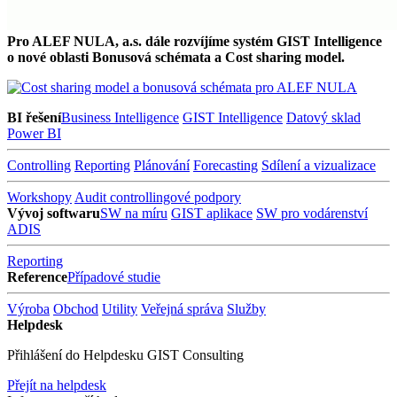
Pro ALEF NULA, a.s. dále rozvíjíme systém GIST Intelligence
o nové oblasti Bonusová schémata a Cost sharing model.
BI řešení
Business Intelligence
GIST Intelligence
Datový sklad
Power BI
Controlling
Reporting
Plánování
Forecasting
Sdílení a vizualizace
Workshopy
Audit controllingové podpory
Vývoj softwaru
SW na míru
GIST aplikace
SW pro vodárenství
ADIS
Reporting
Reference
Případové studie
Výroba
Obchod
Utility
Veřejná správa
Služby
Helpdesk
Přihlášení do Helpdesku GIST Consulting
Přejít na helpdesk