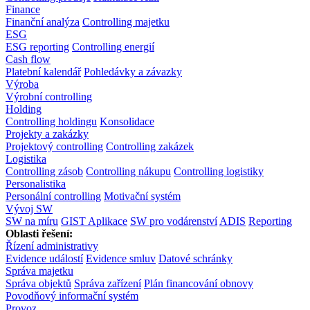
Finance
Finanční analýza
Controlling majetku
ESG
ESG reporting
Controlling energií
Cash flow
Platební kalendář
Pohledávky a závazky
Výroba
Výrobní controlling
Holding
Controlling holdingu
Konsolidace
Projekty a zakázky
Projektový controlling
Controlling zakázek
Logistika
Controlling zásob
Controlling nákupu
Controlling logistiky
Personalistika
Personální controlling
Motivační systém
Vývoj SW
SW na míru
GIST Aplikace
SW pro vodárenství
ADIS
Reporting
Oblasti řešení:
Řízení administrativy
Evidence událostí
Evidence smluv
Datové schránky
Správa majetku
Správa objektů
Správa zařízení
Plán financování obnovy
Povodňový informační systém
Provoz