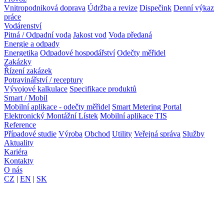
Vnitropodniková doprava
Údržba a revize
Dispečink
Denní výkaz
práce
Vodárenství
Pitná / Odpadní voda
Jakost vod
Voda předaná
Energie a odpady
Energetika
Odpadové hospodářství
Odečty měřidel
Zakázky
Řízení zakázek
Potravinářství / receptury
Vývojové kalkulace
Specifikace produktů
Smart / Mobil
Mobilní aplikace - odečty měřidel
Smart Metering Portal
Elektronický Montážní Lístek
Mobilní aplikace TIS
Reference
Případové studie
Výroba
Obchod
Utility
Veřejná správa
Služby
Aktuality
Kariéra
Kontakty
O nás
CZ
|
EN
|
SK