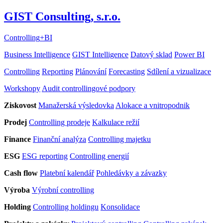
GIST Consulting, s.r.o.
Controlling
+
BI
Business Intelligence
GIST Intelligence
Datový sklad
Power BI
Controlling
Reporting
Plánování
Forecasting
Sdílení a vizualizace
Workshopy
Audit controllingové podpory
Ziskovost
Manažerská výsledovka
Alokace a vnitropodnik
Prodej
Controlling prodeje
Kalkulace režií
Finance
Finanční analýza
Controlling majetku
ESG
ESG reporting
Controlling energií
Cash flow
Platební kalendář
Pohledávky a závazky
Výroba
Výrobní controlling
Holding
Controlling holdingu
Konsolidace