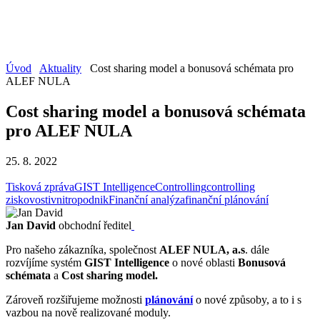
Úvod
Aktuality
Cost sharing model a bonusová schémata pro
ALEF NULA
Cost sharing model a bonusová schémata
pro ALEF NULA
25. 8. 2022
Tisková zpráva
GIST Intelligence
Controlling
controlling
ziskovosti
vnitropodnik
Finanční analýza
finanční plánování
Jan David
obchodní ředitel
Pro našeho zákazníka, společnost
ALEF NULA, a.s
. dále
rozvíjíme systém
GIST Intelligence
o nové oblasti
Bonusová
schémata
a
Cost sharing model
.
Zároveň rozšiřujeme možnosti
plánování
o nové způsoby, a to i s
vazbou na nově realizované moduly.