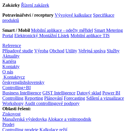
Zakázky
Řízení zakázek
Potravinářství / receptury
Vývojové kalkulace
Specifikace
produktů
Smart / Mobil
Mobilní aplikace - odečty měřidel
Smart Metering
Portal
Elektronický Montážní Lístek
Mobilní aplikace TIS
Reference
Případové studie
Výroba
Obchod
Utility
Veřejná správa
Služby
Aktuality
Kariéra
Kontakty
O nás
Kontakty
cz
česky
english
slovensky
Controlling
+
BI
Business Intelligence
GIST Intelligence
Datový sklad
Power BI
Controlling
Reporting
Plánování
Forecasting
Sdílení a vizualizace
Workshopy
Audit controllingové podpory
Oblasti řešení:
Ziskovost
Manažerská výsledovka
Alokace a vnitropodnik
Prodej
Controlling prodeje
Kalkulace režií