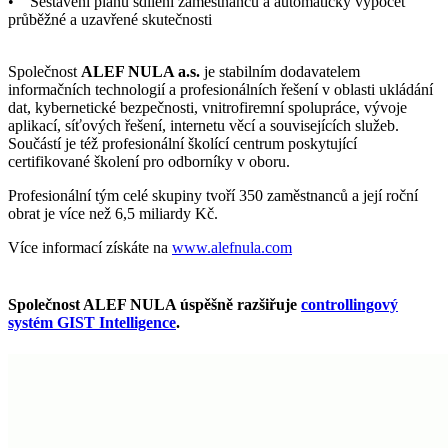
• Sestavení plánu sdílení zaměstnanců a automatický výpočet
průběžné a uzavřené skutečnosti
Společnost
ALEF NULA a.s.
je stabilním dodavatelem
informačních technologií a profesionálních řešení v oblasti ukládání
dat, kybernetické bezpečnosti, vnitrofiremní spolupráce, vývoje
aplikací, síťových řešení, internetu věcí a souvisejících služeb.
Součástí je též profesionální školící centrum poskytující
certifikované školení pro odborníky v oboru.
Profesionální tým celé skupiny tvoří 350 zaměstnanců a její roční
obrat je více než 6,5 miliardy Kč.
Více informací získáte na
www.alefnula.com
Společnost ALEF NULA úspěšně razšiřuje
controllingový
systém GIST Intelligence
.