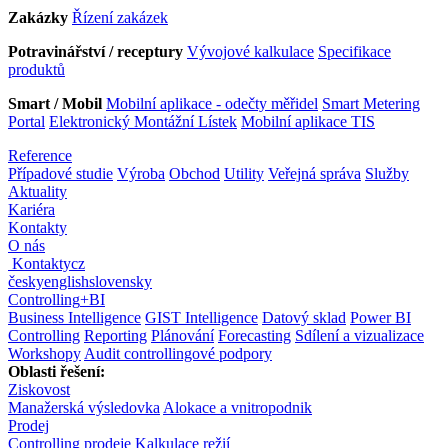
Zakázky
Řízení zakázek
Potravinářství / receptury
Vývojové kalkulace
Specifikace
produktů
Smart / Mobil
Mobilní aplikace - odečty měřidel
Smart Metering
Portal
Elektronický Montážní Lístek
Mobilní aplikace TIS
Reference
Případové studie
Výroba
Obchod
Utility
Veřejná správa
Služby
Aktuality
Kariéra
Kontakty
O nás
Kontakty
cz
česky
english
slovensky
Controlling
+
BI
Business Intelligence
GIST Intelligence
Datový sklad
Power BI
Controlling
Reporting
Plánování
Forecasting
Sdílení a vizualizace
Workshopy
Audit controllingové podpory
Oblasti řešení:
Ziskovost
Manažerská výsledovka
Alokace a vnitropodnik
Prodej
Controlling prodeje
Kalkulace režií