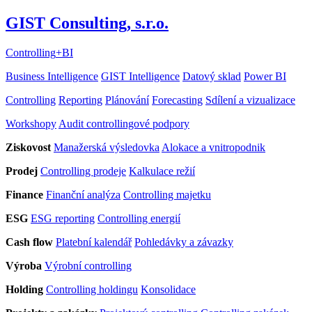
GIST Consulting, s.r.o.
Controlling
+
BI
Business Intelligence
GIST Intelligence
Datový sklad
Power BI
Controlling
Reporting
Plánování
Forecasting
Sdílení a vizualizace
Workshopy
Audit controllingové podpory
Ziskovost
Manažerská výsledovka
Alokace a vnitropodnik
Prodej
Controlling prodeje
Kalkulace režií
Finance
Finanční analýza
Controlling majetku
ESG
ESG reporting
Controlling energií
Cash flow
Platební kalendář
Pohledávky a závazky
Výroba
Výrobní controlling
Holding
Controlling holdingu
Konsolidace