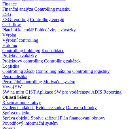
Finance
Finanční analýza
Controlling majetku
ESG
ESG reporting
Controlling energií
Cash flow
Platební kalendář
Pohledávky a závazky
Výroba
Výrobní controlling
Holding
Controlling holdingu
Konsolidace
Projekty a zakázky
Projektový controlling
Controlling zakázek
Logistika
Controlling zásob
Controlling nákupu
Controlling logistiky
Personalistika
Personální controlling
Motivační systém
Vývoj SW
SW na míru
GIST Aplikace
SW pro vodárenství
ADIS
Reporting
Oblasti řešení:
Řízení administrativy
Evidence událostí
Evidence smluv
Datové schránky
Správa majetku
Správa objektů
Správa zařízení
Plán financování obnovy
Povodňový informační systém
Provoz