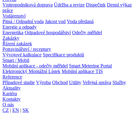
Vnitropodniková doprava
Údržba a revize
Dispečink
Denní výkaz
práce
Vodárenství
Pitná / Odpadní voda
Jakost vod
Voda předaná
Energie a odpady
Energetika
Odpadové hospodářství
Odečty měřidel
Zakázky
Řízení zakázek
Potravinářství / receptury
Vývojové kalkulace
Specifikace produktů
Smart / Mobil
Mobilní aplikace - odečty měřidel
Smart Metering Portal
Elektronický Montážní Lístek
Mobilní aplikace TIS
Reference
Případové studie
Výroba
Obchod
Utility
Veřejná správa
Služby
Aktuality
Kariéra
Kontakty
O nás
CZ
|
EN
|
SK