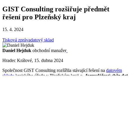
GIST Consulting rozšiřuje předmět
řešení pro Plzeňský kraj
15. 4. 2024
Tisková zpráva
datový sklad
Daniel Hejduk
obchodní manažer
Hradec Králové, 15. dubna 2024
Společnost GIST Consulting rozšířila stávající řešení na
datovém
skladu
krajského úřadu v Plzeňském kraji o „
formulářový sběr dat
školských organizací
“.
Obsahem řešení jsou nové formulářové vstupy. Například podklady
pro MŠ, podklady pro ZŠ, podklady pro SŠ, podklady pro ZUŠ,
podklady pro DDM či podklady pro školní jídelny.
Mezi další formuláře patří například zjištění rozsahu přímé
pedagogické činnosti či zjištění platových tříd a stupňů pedagogů.
Dané formuláře byly integrovány do současného datového skladu