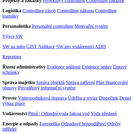
Projekty a zakázky
Projektový controlling
Controlling zakázek
Logistika
Controlling zásob
Controlling nákupu
Controlling
logistiky
Personalistika
Personální controlling
Motivační systém
Vývoj SW
SW na míru
GIST Aplikace
SW pro vodárenství
ADIS
Reporting
Řízení administrativy
Evidence událostí
Evidence smluv
Datové
schránky
Správa majetku
Správa objektů
Správa zařízení
Plán financování
obnovy
Povodňový informační systém
Provoz
Vnitropodniková doprava
Údržba a revize
Dispečink
Denní
výkaz práce
Vodárenství
Pitná / Odpadní voda
Jakost vod
Voda předaná
Energie a odpady
Energetika
Odpadové hospodářství
Odečty
měřidel