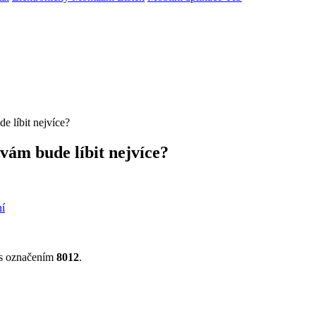
e líbit nejvíce?
 vám bude líbit nejvíce?
ní
s označením
8012
.