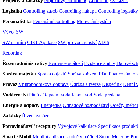
Projekty a zakázky
Projektový controlling
Controlling zakázek
Logistika
Controlling zásob
Controlling nákupu
Controlling logistiky
Personalistika
Personální controlling
Motivační systém
Vývoj SW
SW na míru
GIST Aplikace
SW pro vodárenství
ADIS
Reporting
Řízení administrativy
Evidence událostí
Evidence smluv
Datové sc
Správa majetku
Správa objektů
Správa zařízení
Plán financování o
Provoz
Vnitropodniková doprava
Údržba a revize
Dispečink
Denní v
Vodárenství
Pitná / Odpadní voda
Jakost vod
Voda předaná
Energie a odpady
Energetika
Odpadové hospodářství
Odečty měřid
Zakázky
Řízení zakázek
Potravinářství / receptury
Vývojové kalkulace
Specifikace produkt
Smart / Mobil
Mobilní aplikace - odečty měřidel
Smart Metering Port