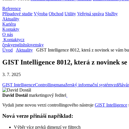
Reference
Případové studie
Výroba
Obchod
Utility
Veřejná správa
Služby
Aktuality
Kariéra
Kontakty
O nás
Kontakty
cz
česky
english
slovensky
Úvod
Aktuality
GIST Intelligence 8012, která z novinek se vám bud
GIST Intelligence 8012, která z novinek se
3. 7. 2025
GIST Intelligence
Controlling
manažerský informační systém
vzdělává
David Dostál
marketingový ředitel
Vydali jsme novou verzi controllingového nástroje
GIST Intelligence
Nová verze přináší například:
Výběr více prvků dimenzí ve filtrech