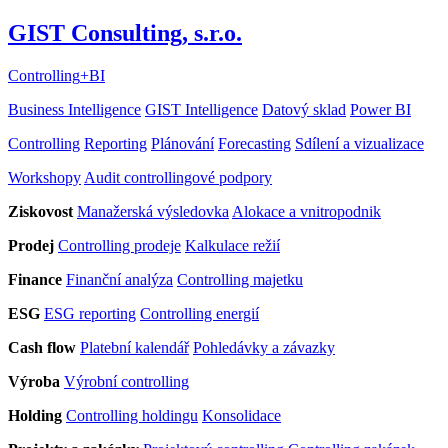
GIST Consulting, s.r.o.
Controlling
+
BI
Business Intelligence
GIST Intelligence
Datový sklad
Power BI
Controlling
Reporting
Plánování
Forecasting
Sdílení a vizualizace
Workshopy
Audit controllingové podpory
Ziskovost
Manažerská výsledovka
Alokace a vnitropodnik
Prodej
Controlling prodeje
Kalkulace režií
Finance
Finanční analýza
Controlling majetku
ESG
ESG reporting
Controlling energií
Cash flow
Platební kalendář
Pohledávky a závazky
Výroba
Výrobní controlling
Holding
Controlling holdingu
Konsolidace