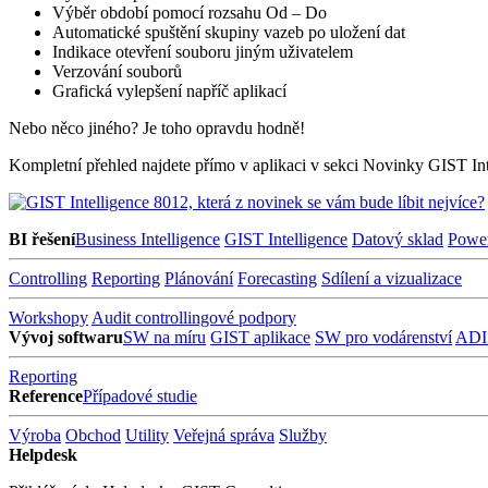
Výběr období pomocí rozsahu Od – Do
Automatické spuštění skupiny vazeb po uložení dat
Indikace otevření souboru jiným uživatelem
Verzování souborů
Grafická vylepšení napříč aplikací
Nebo něco jiného? Je toho opravdu hodně!
Kompletní přehled najdete přímo v aplikaci v sekci Novinky GIST Int
BI řešení
Business Intelligence
GIST Intelligence
Datový sklad
Powe
Controlling
Reporting
Plánování
Forecasting
Sdílení a vizualizace
Workshopy
Audit controllingové podpory
Vývoj softwaru
SW na míru
GIST aplikace
SW pro vodárenství
ADI
Reporting
Reference
Případové studie
Výroba
Obchod
Utility
Veřejná správa
Služby
Helpdesk