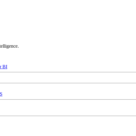
elligence.
r BI
S