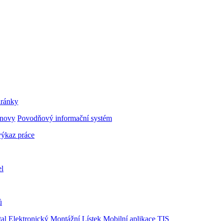
hránky
bnovy
Povodňový informační systém
ýkaz práce
el
ů
al
Elektronický Montážní Lístek
Mobilní aplikace TIS