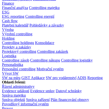
Finance
Finanční analýza
Controlling majetku
ESG
ESG reporting
Controlling energií
Cash flow
Platební kalendář
Pohledávky a závazky
Výroba
Výrobní controlling
Holding
Controlling holdingu
Konsolidace
Projekty a zakázky
Projektový controlling
Controlling zakázek
Logistika
Controlling zásob
Controlling nákupu
Controlling logistiky
Personalistika
Personální controlling
Motivační systém
Vývoj SW
SW na míru
GIST Aplikace
SW pro vodárenství
ADIS
Reporting
Oblasti řešení:
Řízení administrativy
Evidence událostí
Evidence smluv
Datové schránky
Správa majetku
Správa objektů
Správa zařízení
Plán financování obnovy
Povodňový informační systém
Provoz