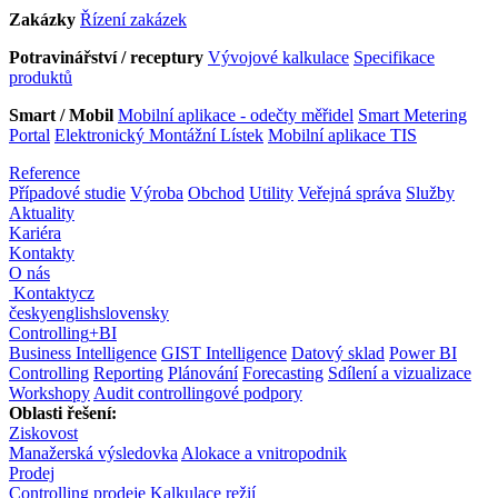
Zakázky
Řízení zakázek
Potravinářství / receptury
Vývojové kalkulace
Specifikace
produktů
Smart / Mobil
Mobilní aplikace - odečty měřidel
Smart Metering
Portal
Elektronický Montážní Lístek
Mobilní aplikace TIS
Reference
Případové studie
Výroba
Obchod
Utility
Veřejná správa
Služby
Aktuality
Kariéra
Kontakty
O nás
Kontakty
cz
česky
english
slovensky
Controlling
+
BI
Business Intelligence
GIST Intelligence
Datový sklad
Power BI
Controlling
Reporting
Plánování
Forecasting
Sdílení a vizualizace
Workshopy
Audit controllingové podpory
Oblasti řešení:
Ziskovost
Manažerská výsledovka
Alokace a vnitropodnik
Prodej
Controlling prodeje
Kalkulace režií