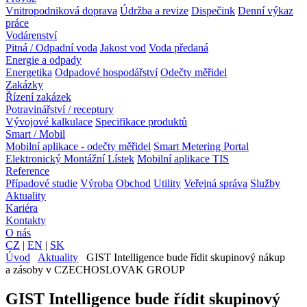
Vnitropodniková doprava
Údržba a revize
Dispečink
Denní výkaz
práce
Vodárenství
Pitná / Odpadní voda
Jakost vod
Voda předaná
Energie a odpady
Energetika
Odpadové hospodářství
Odečty měřidel
Zakázky
Řízení zakázek
Potravinářství / receptury
Vývojové kalkulace
Specifikace produktů
Smart / Mobil
Mobilní aplikace - odečty měřidel
Smart Metering Portal
Elektronický Montážní Lístek
Mobilní aplikace TIS
Reference
Případové studie
Výroba
Obchod
Utility
Veřejná správa
Služby
Aktuality
Kariéra
Kontakty
O nás
CZ
|
EN
|
SK
Úvod
Aktuality
GIST Intelligence bude řídit skupinový nákup
a zásoby v CZECHOSLOVAK GROUP
GIST Intelligence bude řídit skupinový