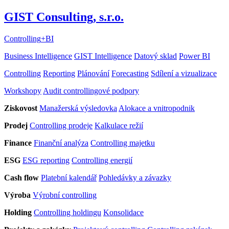
GIST Consulting, s.r.o.
Controlling
+
BI
Business Intelligence
GIST Intelligence
Datový sklad
Power BI
Controlling
Reporting
Plánování
Forecasting
Sdílení a vizualizace
Workshopy
Audit controllingové podpory
Ziskovost
Manažerská výsledovka
Alokace a vnitropodnik
Prodej
Controlling prodeje
Kalkulace režií
Finance
Finanční analýza
Controlling majetku
ESG
ESG reporting
Controlling energií
Cash flow
Platební kalendář
Pohledávky a závazky
Výroba
Výrobní controlling
Holding
Controlling holdingu
Konsolidace