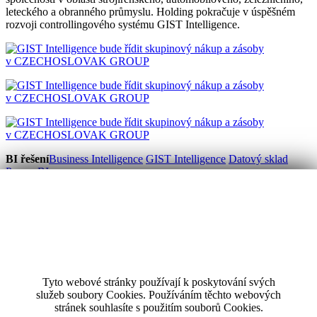
leteckého a obranného průmyslu. Holding pokračuje v úspěšném
rozvoji controllingového systému GIST Intelligence.
BI řešení
Business Intelligence
GIST Intelligence
Datový sklad
Power BI
Controlling
Reporting
Plánování
Forecasting
Sdílení a vizualizace
Workshopy
Audit controllingové podpory
Vývoj softwaru
SW na míru
GIST aplikace
SW pro vodárenství
ADIS
Reporting
Tyto webové stránky používají k poskytování svých
Reference
Případové studie
služeb soubory Cookies. Používáním těchto webových
stránek souhlasíte s použitím souborů Cookies.
Výroba
Obchod
Utility
Veřejná správa
Služby