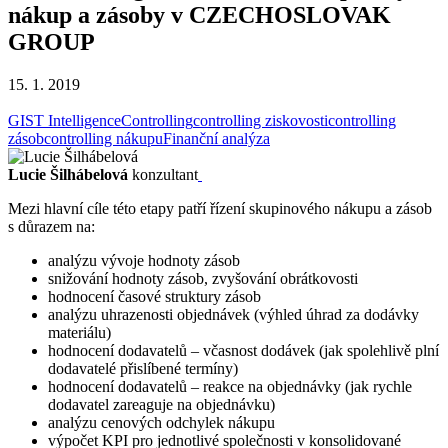
nákup a zásoby v CZECHOSLOVAK
GROUP
15. 1. 2019
GIST Intelligence
Controlling
controlling ziskovosti
controlling
zásob
controlling nákupu
Finanční analýza
Lucie Šilhábelová
konzultant
Mezi hlavní cíle této etapy patří řízení skupinového nákupu a zásob
s důrazem na:
analýzu vývoje hodnoty zásob
snižování hodnoty zásob, zvyšování obrátkovosti
hodnocení časové struktury zásob
analýzu uhrazenosti objednávek (výhled úhrad za dodávky
materiálu)
hodnocení dodavatelů – včasnost dodávek (jak spolehlivě plní
dodavatelé přislíbené termíny)
hodnocení dodavatelů – reakce na objednávky (jak rychle
dodavatel zareaguje na objednávku)
analýzu cenových odchylek nákupu
výpočet KPI pro jednotlivé společnosti v konsolidované