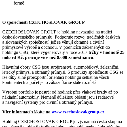
formě
O společnosti CZECHOSLOVAK GROUP
CZECHOSLOVAK GROUP je holding navazující na tradici
československého průmyslu. Podporuje rozvoj tradičních českých
a slovenských společností, jež se věnují obranné a civilní
průmyslové výrobě a obchodu. V podnicích začleněných do
holdingu CSG, které vygenerovaly v roce 2017
tržby v hodnotě 25
miliard Kč, pracuje více než 8.000 zaměstnanců
.
Hlavními obory CSG jsou strojírenství, automobilový, železniční,
letecký průmysl a obranný průmysl. S produkty společnosti CSG se
lze díky silné proexportní orientaci holdingu setkat na všech
kontinentech a počet jeho zákazníků se stále rozrůstá.
Výrobní portfolio je pestré: od hodinek přes vlakové brzdy až po
nákladní automobily. Neméně důležitou oblastí jsou i radarové
a navigační systémy pro civilní a obranný průmysl.
Více informací získáte na
www.czechoslovakgroup.cz
.
Holding CZECHOSLOVAK GROUP je významná česká skupina
společností v oblasti strojírenského, automobilového, železničního,