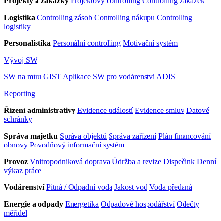
Projekty a zakázky
Projektový controlling
Controlling zakázek
Logistika
Controlling zásob
Controlling nákupu
Controlling
logistiky
Personalistika
Personální controlling
Motivační systém
Vývoj SW
SW na míru
GIST Aplikace
SW pro vodárenství
ADIS
Reporting
Řízení administrativy
Evidence událostí
Evidence smluv
Datové
schránky
Správa majetku
Správa objektů
Správa zařízení
Plán financování
obnovy
Povodňový informační systém
Provoz
Vnitropodniková doprava
Údržba a revize
Dispečink
Denní
výkaz práce
Vodárenství
Pitná / Odpadní voda
Jakost vod
Voda předaná
Energie a odpady
Energetika
Odpadové hospodářství
Odečty
měřidel