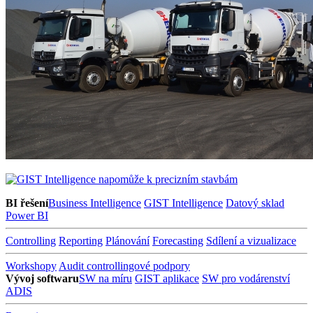
BI řešení
Business Intelligence
GIST Intelligence
Datový sklad
Power BI
Controlling
Reporting
Plánování
Forecasting
Sdílení a vizualizace
Workshopy
Audit controllingové podpory
Vývoj softwaru
SW na míru
GIST aplikace
SW pro vodárenství
ADIS