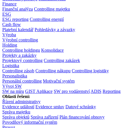
Finance
Finanční analýza
Controlling majetku
ESG
ESG reporting
Controlling energií
Cash flow
Platební kalendář
Pohledávky a závazky
Výroba
Výrobní controlling
Holding
Controlling holdingu
Konsolidace
Projekty a zakázky
Projektový controlling
Controlling zakázek
Logistika
Controlling zásob
Controlling nákupu
Controlling logistiky
Personalistika
Personální controlling
Motivační systém
Vývoj SW
SW na míru
GIST Aplikace
SW pro vodárenství
ADIS
Reporting
Oblasti řešení:
Řízení administrativy
Evidence událostí
Evidence smluv
Datové schránky
Správa majetku
Správa objektů
Správa zařízení
Plán financování obnovy
Povodňový informační systém
Provoz