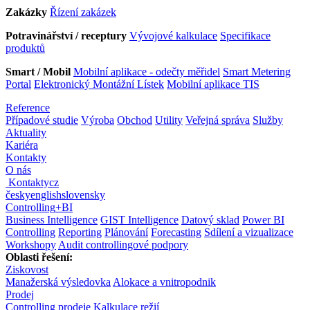
Zakázky
Řízení zakázek
Potravinářství / receptury
Vývojové kalkulace
Specifikace
produktů
Smart / Mobil
Mobilní aplikace - odečty měřidel
Smart Metering
Portal
Elektronický Montážní Lístek
Mobilní aplikace TIS
Reference
Případové studie
Výroba
Obchod
Utility
Veřejná správa
Služby
Aktuality
Kariéra
Kontakty
O nás
Kontakty
cz
česky
english
slovensky
Controlling
+
BI
Business Intelligence
GIST Intelligence
Datový sklad
Power BI
Controlling
Reporting
Plánování
Forecasting
Sdílení a vizualizace
Workshopy
Audit controllingové podpory
Oblasti řešení:
Ziskovost
Manažerská výsledovka
Alokace a vnitropodnik
Prodej
Controlling prodeje
Kalkulace režií