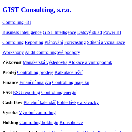
GIST Consulting, s.r.o.
Controlling
+
BI
Business Intelligence
GIST Intelligence
Datový sklad
Power BI
Controlling
Reporting
Plánování
Forecasting
Sdílení a vizualizace
Workshopy
Audit controllingové podpory
Ziskovost
Manažerská výsledovka
Alokace a vnitropodnik
Prodej
Controlling prodeje
Kalkulace režií
Finance
Finanční analýza
Controlling majetku
ESG
ESG reporting
Controlling energií
Cash flow
Platební kalendář
Pohledávky a závazky
Výroba
Výrobní controlling
Holding
Controlling holdingu
Konsolidace