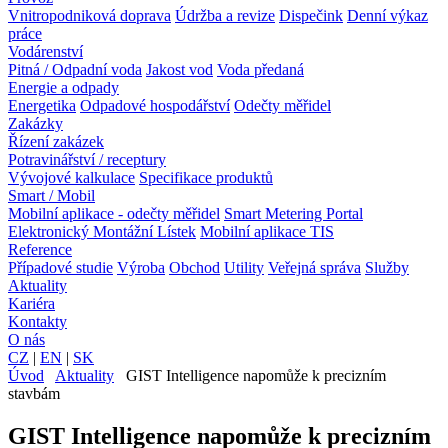
Vnitropodniková doprava
Údržba a revize
Dispečink
Denní výkaz
práce
Vodárenství
Pitná / Odpadní voda
Jakost vod
Voda předaná
Energie a odpady
Energetika
Odpadové hospodářství
Odečty měřidel
Zakázky
Řízení zakázek
Potravinářství / receptury
Vývojové kalkulace
Specifikace produktů
Smart / Mobil
Mobilní aplikace - odečty měřidel
Smart Metering Portal
Elektronický Montážní Lístek
Mobilní aplikace TIS
Reference
Případové studie
Výroba
Obchod
Utility
Veřejná správa
Služby
Aktuality
Kariéra
Kontakty
O nás
CZ
|
EN
|
SK
Úvod
Aktuality
GIST Intelligence napomůže k precizním
stavbám
GIST Intelligence napomůže k precizním