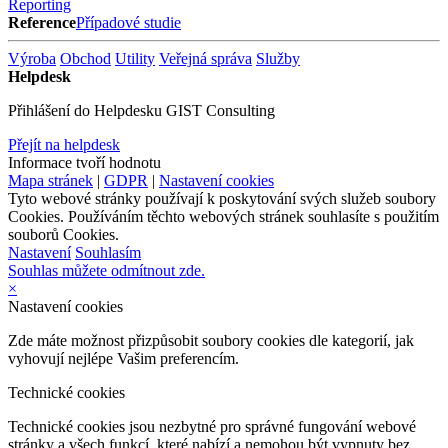
Reporting
Reference
Případové studie
Výroba
Obchod
Utility
Veřejná správa
Služby
Helpdesk
Přihlášení do Helpdesku GIST Consulting
Přejít na helpdesk
Informace tvoří hodnotu
Mapa stránek
|
GDPR
|
Nastavení cookies
Tyto webové stránky používají k poskytování svých služeb soubory
Cookies. Používáním těchto webových stránek souhlasíte s použitím
souborů Cookies.
Nastavení
Souhlasím
Souhlas můžete odmítnout zde.
×
Nastavení cookies
Zde máte možnost přizpůsobit soubory cookies dle kategorií, jak
vyhovují nejlépe Vašim preferencím.
Technické cookies
Technické cookies jsou nezbytné pro správné fungování webové
stránky a všech funkcí, které nabízí a nemohou být vypnuty bez