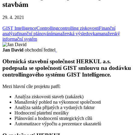
stavbám
29. 4. 2021
GIST Intelligence
Controlling
controlling ziskovosti
Finanční
analýza
finanční plánování
manažerská výsledovka
manažerský
informační systém
Jan David
obchodní ředitel
Obrnická stavební společnost HERKUL a.s.
podepsala se společností GIST smlouvu na dodávku
controllingového systému GIST Intelligence.
Mezi hlavní cíle projektu patří:
Analýza ziskovosti staveb (zakázek)
Manažerský pohled na výkonnost společnosti
Analýza salda přijatých a vydaných faktur
Hodnocení platební morálky
Plánování a hodnocení strategických cílů
Automatizace výpočtu a prezentace ukazatelů