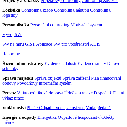
Projekty a zakázky
Projektový controlling
Controlling zakázek
Logistika
Controlling zásob
Controlling nákupu
Controlling
logistiky
Personalistika
Personální controlling
Motivační systém
Vývoj SW
SW na míru
GIST Aplikace
SW pro vodárenství
ADIS
Reporting
Řízení administrativy
Evidence událostí
Evidence smluv
Datové
schránky
Správa majetku
Správa objektů
Správa zařízení
Plán financování
obnovy
Povodňový informační systém
Provoz
Vnitropodniková doprava
Údržba a revize
Dispečink
Denní
výkaz práce
Vodárenství
Pitná / Odpadní voda
Jakost vod
Voda předaná
Energie a odpady
Energetika
Odpadové hospodářství
Odečty
měřidel