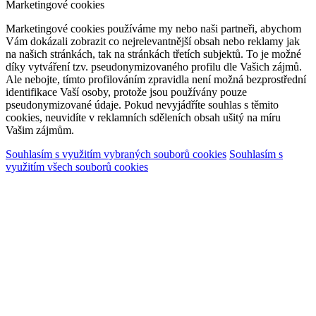
Marketingové cookies
Marketingové cookies používáme my nebo naši partneři, abychom
Vám dokázali zobrazit co nejrelevantnější obsah nebo reklamy jak
na našich stránkách, tak na stránkách třetích subjektů. To je možné
díky vytváření tzv. pseudonymizovaného profilu dle Vašich zájmů.
Ale nebojte, tímto profilováním zpravidla není možná bezprostřední
identifikace Vaší osoby, protože jsou používány pouze
pseudonymizované údaje. Pokud nevyjádříte souhlas s těmito
cookies, neuvidíte v reklamních sděleních obsah ušitý na míru
Vašim zájmům.
Souhlasím s využitím vybraných souborů cookies
Souhlasím s
využitím všech souborů cookies