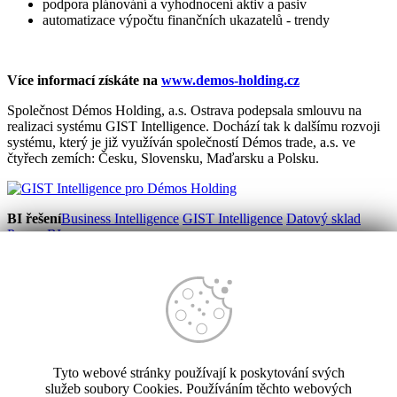
podpora plánování a vyhodnocení aktiv a pasiv
automatizace výpočtu finančních ukazatelů - trendy
Více informací získáte na
www.demos-holding.cz
Společnost Démos Holding, a.s. Ostrava podepsala smlouvu na
realizaci systému GIST Intelligence. Dochází tak k dalšímu rozvoji
systému, který je již využíván společností Démos trade, a.s. ve
čtyřech zemích: Česku, Slovensku, Maďarsku a Polsku.
BI řešení
Business Intelligence
GIST Intelligence
Datový sklad
Power BI
Controlling
Reporting
Plánování
Forecasting
Sdílení a vizualizace
Workshopy
Audit controllingové podpory
Vývoj softwaru
SW na míru
GIST aplikace
SW pro vodárenství
ADIS
Reporting
Tyto webové stránky používají k poskytování svých
Reference
Případové studie
služeb soubory Cookies. Používáním těchto webových