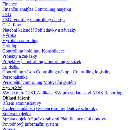
Finance
Finanční analýza
Controlling majetku
ESG
ESG reporting
Controlling energií
Cash flow
Platební kalendář
Pohledávky a závazky
Výroba
Výrobní controlling
Holding
Controlling holdingu
Konsolidace
Projekty a zakázky
Projektový controlling
Controlling zakázek
Logistika
Controlling zásob
Controlling nákupu
Controlling logistiky
Personalistika
Personální controlling
Motivační systém
Vývoj SW
SW na míru
GIST Aplikace
SW pro vodárenství
ADIS
Reporting
Oblasti řešení:
Řízení administrativy
Evidence událostí
Evidence smluv
Datové schránky
Správa majetku
Správa objektů
Správa zařízení
Plán financování obnovy
Povodňový informační systém
Provoz