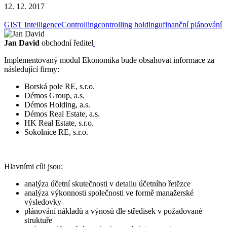
12. 12. 2017
GIST Intelligence
Controlling
controlling holdingu
finanční plánování
Jan David
obchodní ředitel
Implementovaný modul Ekonomika bude obsahovat informace za
následující firmy:
Borská pole RE, s.r.o.
Démos Group, a.s.
Démos Holding, a.s.
Démos Real Estate, a.s.
HK Real Estate, s.r.o.
Sokolnice RE, s.r.o.
Hlavními cíli jsou:
analýza účetní skutečnosti v detailu účetního řetězce
analýza výkonnosti společnosti ve formě manažerské
výsledovky
plánování nákladů a výnosů dle středisek v požadované
struktuře