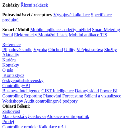
Zakázky
Řízení zakázek
Potravinářství / receptury
Vývojové kalkulace
Specifikace
produktů
Smart / Mobil
Mobilní aplikace - odečty měřidel
Smart Metering
Portal
Elektronický Montážní Lístek
Mobilní aplikace TIS
Reference
Případové studie
Výroba
Obchod
Utility
Veřejná správa
Služby
Aktuality
Kariéra
Kontakty
O nás
Kontakty
cz
česky
english
slovensky
Controlling
+
BI
Business Intelligence
GIST Intelligence
Datový sklad
Power BI
Controlling
Reporting
Plánování
Forecasting
Sdílení a vizualizace
Workshopy
Audit controllingové podpory
Oblasti řešení:
Ziskovost
Manažerská výsledovka
Alokace a vnitropodnik
Prodej
Controlling prodeje
Kalkulace režií