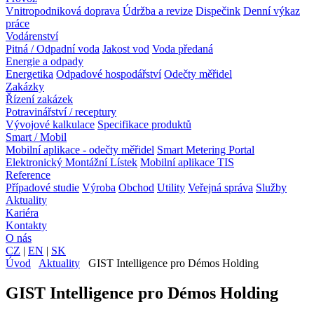
Vnitropodniková doprava
Údržba a revize
Dispečink
Denní výkaz
práce
Vodárenství
Pitná / Odpadní voda
Jakost vod
Voda předaná
Energie a odpady
Energetika
Odpadové hospodářství
Odečty měřidel
Zakázky
Řízení zakázek
Potravinářství / receptury
Vývojové kalkulace
Specifikace produktů
Smart / Mobil
Mobilní aplikace - odečty měřidel
Smart Metering Portal
Elektronický Montážní Lístek
Mobilní aplikace TIS
Reference
Případové studie
Výroba
Obchod
Utility
Veřejná správa
Služby
Aktuality
Kariéra
Kontakty
O nás
CZ
|
EN
|
SK
Úvod
Aktuality
GIST Intelligence pro Démos Holding
GIST Intelligence pro Démos Holding