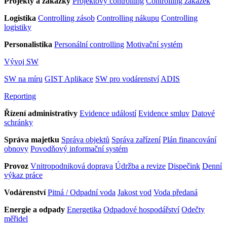
Projekty a zakázky
Projektový controlling
Controlling zakázek
Logistika
Controlling zásob
Controlling nákupu
Controlling
logistiky
Personalistika
Personální controlling
Motivační systém
Vývoj SW
SW na míru
GIST Aplikace
SW pro vodárenství
ADIS
Reporting
Řízení administrativy
Evidence událostí
Evidence smluv
Datové
schránky
Správa majetku
Správa objektů
Správa zařízení
Plán financování
obnovy
Povodňový informační systém
Provoz
Vnitropodniková doprava
Údržba a revize
Dispečink
Denní
výkaz práce
Vodárenství
Pitná / Odpadní voda
Jakost vod
Voda předaná
Energie a odpady
Energetika
Odpadové hospodářství
Odečty
měřidel