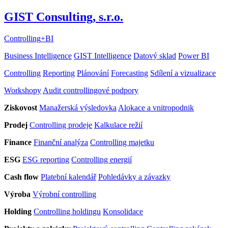
GIST Consulting, s.r.o.
Controlling
+
BI
Business Intelligence
GIST Intelligence
Datový sklad
Power BI
Controlling
Reporting
Plánování
Forecasting
Sdílení a vizualizace
Workshopy
Audit controllingové podpory
Ziskovost
Manažerská výsledovka
Alokace a vnitropodnik
Prodej
Controlling prodeje
Kalkulace režií
Finance
Finanční analýza
Controlling majetku
ESG
ESG reporting
Controlling energií
Cash flow
Platební kalendář
Pohledávky a závazky
Výroba
Výrobní controlling
Holding
Controlling holdingu
Konsolidace