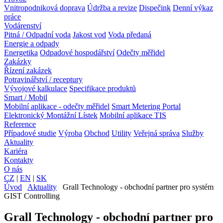
Vnitropodniková doprava
Údržba a revize
Dispečink
Denní výkaz
práce
Vodárenství
Pitná / Odpadní voda
Jakost vod
Voda předaná
Energie a odpady
Energetika
Odpadové hospodářství
Odečty měřidel
Zakázky
Řízení zakázek
Potravinářství / receptury
Vývojové kalkulace
Specifikace produktů
Smart / Mobil
Mobilní aplikace - odečty měřidel
Smart Metering Portal
Elektronický Montážní Lístek
Mobilní aplikace TIS
Reference
Případové studie
Výroba
Obchod
Utility
Veřejná správa
Služby
Aktuality
Kariéra
Kontakty
O nás
CZ
|
EN
|
SK
Úvod
Aktuality
Grall Technology - obchodní partner pro systém
GIST Controlling
Grall Technology - obchodní partner pro