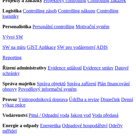
Projekty a zakázky
Projektový controlling
Controlling zakázek
Logistika
Controlling zásob
Controlling nákupu
Controlling
logistiky
Personalistika
Personální controlling
Motivační systém
Vývoj SW
SW na míru
GIST Aplikace
SW pro vodárenství
ADIS
Reporting
Řízení administrativy
Evidence událostí
Evidence smluv
Datové
schránky
Správa majetku
Správa objektů
Správa zařízení
Plán financování
obnovy
Povodňový informační systém
Provoz
Vnitropodniková doprava
Údržba a revize
Dispečink
Denní
výkaz práce
Vodárenství
Pitná / Odpadní voda
Jakost vod
Voda předaná
Energie a odpady
Energetika
Odpadové hospodářství
Odečty
měřidel