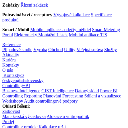
Zakázky
Řízení zakázek
Potravinářství / receptury
Vývojové kalkulace
Specifikace
produktů
Smart / Mobil
Mobilní aplikace - odečty měřidel
Smart Metering
Portal
Elektronický Montážní Lístek
Mobilní aplikace TIS
Reference
Případové studie
Výroba
Obchod
Utility
Veřejná správa
Služby
Aktuality
Kariéra
Kontakty
O nás
Kontakty
cz
česky
english
slovensky
Controlling
+
BI
Business Intelligence
GIST Intelligence
Datový sklad
Power BI
Controlling
Reporting
Plánování
Forecasting
Sdílení a vizualizace
Workshopy
Audit controllingové podpory
Oblasti řešení:
Ziskovost
Manažerská výsledovka
Alokace a vnitropodnik
Prodej
Controlling prodeje
Kalkulace režií