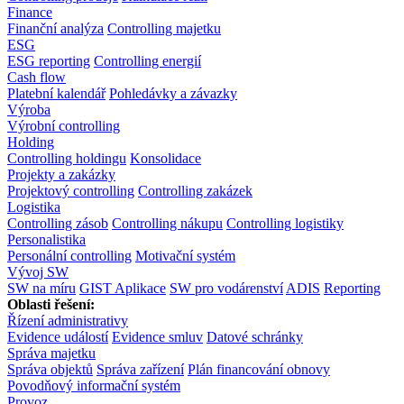
Finance
Finanční analýza
Controlling majetku
ESG
ESG reporting
Controlling energií
Cash flow
Platební kalendář
Pohledávky a závazky
Výroba
Výrobní controlling
Holding
Controlling holdingu
Konsolidace
Projekty a zakázky
Projektový controlling
Controlling zakázek
Logistika
Controlling zásob
Controlling nákupu
Controlling logistiky
Personalistika
Personální controlling
Motivační systém
Vývoj SW
SW na míru
GIST Aplikace
SW pro vodárenství
ADIS
Reporting
Oblasti řešení:
Řízení administrativy
Evidence událostí
Evidence smluv
Datové schránky
Správa majetku
Správa objektů
Správa zařízení
Plán financování obnovy
Povodňový informační systém
Provoz