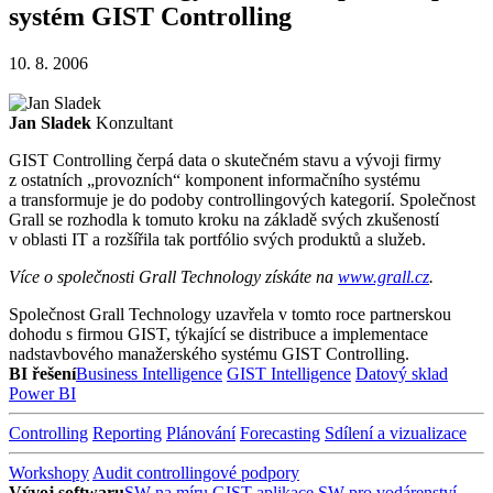
systém GIST Controlling
10. 8. 2006
Jan Sladek
Konzultant
GIST Controlling čerpá data o skutečném stavu a vývoji firmy
z ostatních „provozních“ komponent informačního systému
a transformuje je do podoby controllingových kategorií. Společnost
Grall se rozhodla k tomuto kroku na základě svých zkušeností
v oblasti IT a rozšířila tak portfólio svých produktů a služeb.
Více o společnosti Grall Technology získáte na
www.grall.cz
.
Společnost Grall Technology uzavřela v tomto roce partnerskou
dohodu s firmou GIST, týkající se distribuce a implementace
nadstavbového manažerského systému GIST Controlling.
BI řešení
Business Intelligence
GIST Intelligence
Datový sklad
Power BI
Controlling
Reporting
Plánování
Forecasting
Sdílení a vizualizace
Workshopy
Audit controllingové podpory
Vývoj softwaru
SW na míru
GIST aplikace
SW pro vodárenství