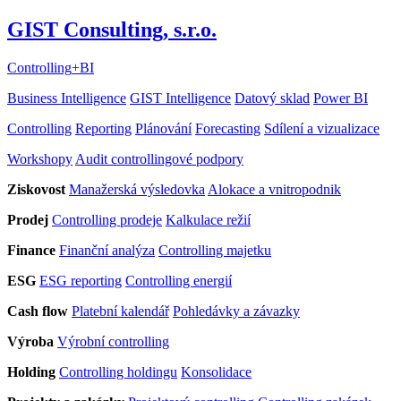
GIST Consulting, s.r.o.
Controlling
+
BI
Business Intelligence
GIST Intelligence
Datový sklad
Power BI
Controlling
Reporting
Plánování
Forecasting
Sdílení a vizualizace
Workshopy
Audit controllingové podpory
Ziskovost
Manažerská výsledovka
Alokace a vnitropodnik
Prodej
Controlling prodeje
Kalkulace režií
Finance
Finanční analýza
Controlling majetku
ESG
ESG reporting
Controlling energií
Cash flow
Platební kalendář
Pohledávky a závazky
Výroba
Výrobní controlling
Holding
Controlling holdingu
Konsolidace