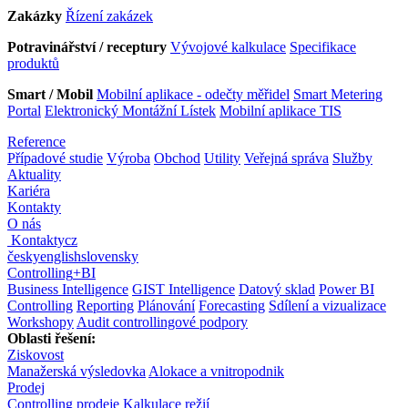
Zakázky
Řízení zakázek
Potravinářství / receptury
Vývojové kalkulace
Specifikace
produktů
Smart / Mobil
Mobilní aplikace - odečty měřidel
Smart Metering
Portal
Elektronický Montážní Lístek
Mobilní aplikace TIS
Reference
Případové studie
Výroba
Obchod
Utility
Veřejná správa
Služby
Aktuality
Kariéra
Kontakty
O nás
Kontakty
cz
česky
english
slovensky
Controlling
+
BI
Business Intelligence
GIST Intelligence
Datový sklad
Power BI
Controlling
Reporting
Plánování
Forecasting
Sdílení a vizualizace
Workshopy
Audit controllingové podpory
Oblasti řešení:
Ziskovost
Manažerská výsledovka
Alokace a vnitropodnik
Prodej
Controlling prodeje
Kalkulace režií