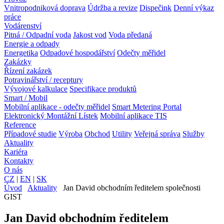
Vnitropodniková doprava
Údržba a revize
Dispečink
Denní výkaz
práce
Vodárenství
Pitná / Odpadní voda
Jakost vod
Voda předaná
Energie a odpady
Energetika
Odpadové hospodářství
Odečty měřidel
Zakázky
Řízení zakázek
Potravinářství / receptury
Vývojové kalkulace
Specifikace produktů
Smart / Mobil
Mobilní aplikace - odečty měřidel
Smart Metering Portal
Elektronický Montážní Lístek
Mobilní aplikace TIS
Reference
Případové studie
Výroba
Obchod
Utility
Veřejná správa
Služby
Aktuality
Kariéra
Kontakty
O nás
CZ
|
EN
|
SK
Úvod
Aktuality
Jan David obchodním ředitelem společnosti
GIST
Jan David obchodním ředitelem