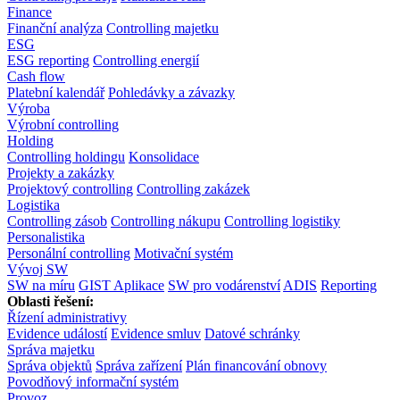
Finance
Finanční analýza
Controlling majetku
ESG
ESG reporting
Controlling energií
Cash flow
Platební kalendář
Pohledávky a závazky
Výroba
Výrobní controlling
Holding
Controlling holdingu
Konsolidace
Projekty a zakázky
Projektový controlling
Controlling zakázek
Logistika
Controlling zásob
Controlling nákupu
Controlling logistiky
Personalistika
Personální controlling
Motivační systém
Vývoj SW
SW na míru
GIST Aplikace
SW pro vodárenství
ADIS
Reporting
Oblasti řešení:
Řízení administrativy
Evidence událostí
Evidence smluv
Datové schránky
Správa majetku
Správa objektů
Správa zařízení
Plán financování obnovy
Povodňový informační systém
Provoz