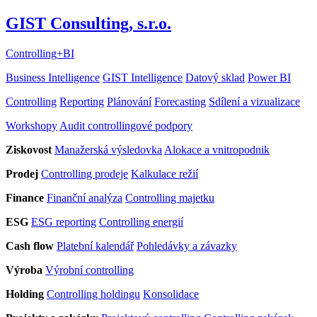
GIST Consulting, s.r.o.
Controlling
+
BI
Business Intelligence
GIST Intelligence
Datový sklad
Power BI
Controlling
Reporting
Plánování
Forecasting
Sdílení a vizualizace
Workshopy
Audit controllingové podpory
Ziskovost
Manažerská výsledovka
Alokace a vnitropodnik
Prodej
Controlling prodeje
Kalkulace režií
Finance
Finanční analýza
Controlling majetku
ESG
ESG reporting
Controlling energií
Cash flow
Platební kalendář
Pohledávky a závazky
Výroba
Výrobní controlling
Holding
Controlling holdingu
Konsolidace