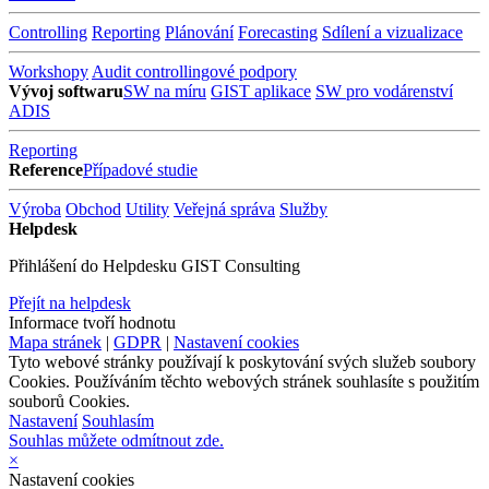
Controlling
Reporting
Plánování
Forecasting
Sdílení a vizualizace
Workshopy
Audit controllingové podpory
Vývoj softwaru
SW na míru
GIST aplikace
SW pro vodárenství
ADIS
Reporting
Reference
Případové studie
Výroba
Obchod
Utility
Veřejná správa
Služby
Helpdesk
Přihlášení do Helpdesku GIST Consulting
Přejít na helpdesk
Informace tvoří hodnotu
Mapa stránek
|
GDPR
|
Nastavení cookies
Tyto webové stránky používají k poskytování svých služeb soubory
Cookies. Používáním těchto webových stránek souhlasíte s použitím
souborů Cookies.
Nastavení
Souhlasím
Souhlas můžete odmítnout zde.
×
Nastavení cookies