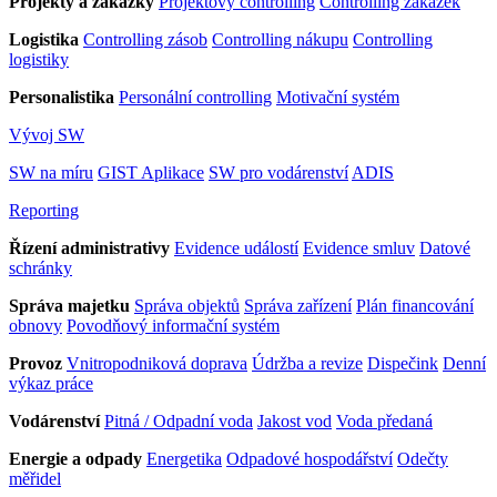
Projekty a zakázky
Projektový controlling
Controlling zakázek
Logistika
Controlling zásob
Controlling nákupu
Controlling
logistiky
Personalistika
Personální controlling
Motivační systém
Vývoj SW
SW na míru
GIST Aplikace
SW pro vodárenství
ADIS
Reporting
Řízení administrativy
Evidence událostí
Evidence smluv
Datové
schránky
Správa majetku
Správa objektů
Správa zařízení
Plán financování
obnovy
Povodňový informační systém
Provoz
Vnitropodniková doprava
Údržba a revize
Dispečink
Denní
výkaz práce
Vodárenství
Pitná / Odpadní voda
Jakost vod
Voda předaná
Energie a odpady
Energetika
Odpadové hospodářství
Odečty
měřidel