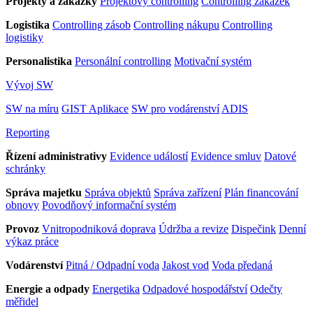
Projekty a zakázky
Projektový controlling
Controlling zakázek
Logistika
Controlling zásob
Controlling nákupu
Controlling
logistiky
Personalistika
Personální controlling
Motivační systém
Vývoj SW
SW na míru
GIST Aplikace
SW pro vodárenství
ADIS
Reporting
Řízení administrativy
Evidence událostí
Evidence smluv
Datové
schránky
Správa majetku
Správa objektů
Správa zařízení
Plán financování
obnovy
Povodňový informační systém
Provoz
Vnitropodniková doprava
Údržba a revize
Dispečink
Denní
výkaz práce
Vodárenství
Pitná / Odpadní voda
Jakost vod
Voda předaná
Energie a odpady
Energetika
Odpadové hospodářství
Odečty
měřidel