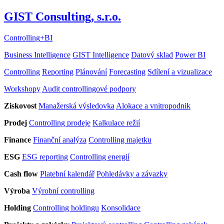
GIST Consulting, s.r.o.
Controlling
+
BI
Business Intelligence
GIST Intelligence
Datový sklad
Power BI
Controlling
Reporting
Plánování
Forecasting
Sdílení a vizualizace
Workshopy
Audit controllingové podpory
Ziskovost
Manažerská výsledovka
Alokace a vnitropodnik
Prodej
Controlling prodeje
Kalkulace režií
Finance
Finanční analýza
Controlling majetku
ESG
ESG reporting
Controlling energií
Cash flow
Platební kalendář
Pohledávky a závazky
Výroba
Výrobní controlling
Holding
Controlling holdingu
Konsolidace