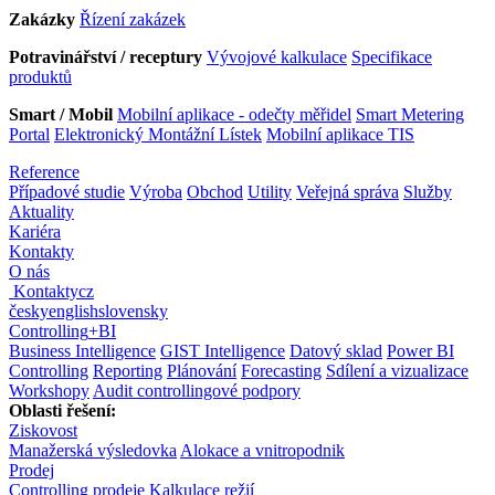
Zakázky
Řízení zakázek
Potravinářství / receptury
Vývojové kalkulace
Specifikace
produktů
Smart / Mobil
Mobilní aplikace - odečty měřidel
Smart Metering
Portal
Elektronický Montážní Lístek
Mobilní aplikace TIS
Reference
Případové studie
Výroba
Obchod
Utility
Veřejná správa
Služby
Aktuality
Kariéra
Kontakty
O nás
Kontakty
cz
česky
english
slovensky
Controlling
+
BI
Business Intelligence
GIST Intelligence
Datový sklad
Power BI
Controlling
Reporting
Plánování
Forecasting
Sdílení a vizualizace
Workshopy
Audit controllingové podpory
Oblasti řešení:
Ziskovost
Manažerská výsledovka
Alokace a vnitropodnik
Prodej
Controlling prodeje
Kalkulace režií