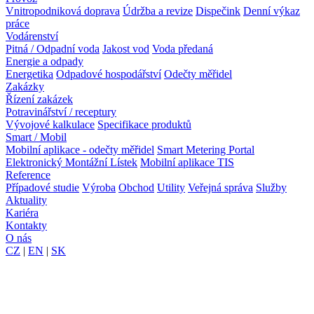
Vnitropodniková doprava
Údržba a revize
Dispečink
Denní výkaz
práce
Vodárenství
Pitná / Odpadní voda
Jakost vod
Voda předaná
Energie a odpady
Energetika
Odpadové hospodářství
Odečty měřidel
Zakázky
Řízení zakázek
Potravinářství / receptury
Vývojové kalkulace
Specifikace produktů
Smart / Mobil
Mobilní aplikace - odečty měřidel
Smart Metering Portal
Elektronický Montážní Lístek
Mobilní aplikace TIS
Reference
Případové studie
Výroba
Obchod
Utility
Veřejná správa
Služby
Aktuality
Kariéra
Kontakty
O nás
CZ
|
EN
|
SK