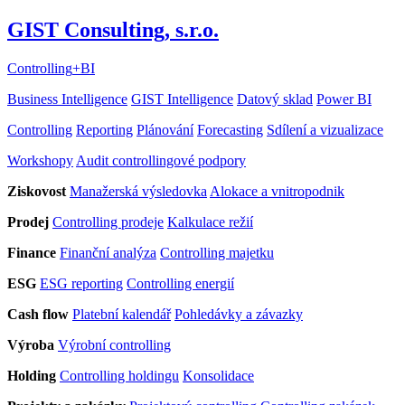
GIST Consulting, s.r.o.
Controlling
+
BI
Business Intelligence
GIST Intelligence
Datový sklad
Power BI
Controlling
Reporting
Plánování
Forecasting
Sdílení a vizualizace
Workshopy
Audit controllingové podpory
Ziskovost
Manažerská výsledovka
Alokace a vnitropodnik
Prodej
Controlling prodeje
Kalkulace režií
Finance
Finanční analýza
Controlling majetku
ESG
ESG reporting
Controlling energií
Cash flow
Platební kalendář
Pohledávky a závazky
Výroba
Výrobní controlling
Holding
Controlling holdingu
Konsolidace