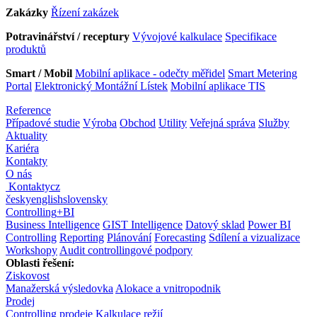
Zakázky
Řízení zakázek
Potravinářství / receptury
Vývojové kalkulace
Specifikace
produktů
Smart / Mobil
Mobilní aplikace - odečty měřidel
Smart Metering
Portal
Elektronický Montážní Lístek
Mobilní aplikace TIS
Reference
Případové studie
Výroba
Obchod
Utility
Veřejná správa
Služby
Aktuality
Kariéra
Kontakty
O nás
Kontakty
cz
česky
english
slovensky
Controlling
+
BI
Business Intelligence
GIST Intelligence
Datový sklad
Power BI
Controlling
Reporting
Plánování
Forecasting
Sdílení a vizualizace
Workshopy
Audit controllingové podpory
Oblasti řešení:
Ziskovost
Manažerská výsledovka
Alokace a vnitropodnik
Prodej
Controlling prodeje
Kalkulace režií