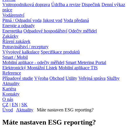
Vnitropodniková doprava
Údržba a revize
Dispečink
Denní výkaz
práce
Vodárenství
Pitná / Odpadní voda
Jakost vod
Voda předaná
Energie a odpady
Energetika
Odpadové hospodářství
Odečty měřidel
Zakázky
Řízení zakázek
Potravinářství / receptury
Vývojové kalkulace
Specifikace produktů
Smart / Mobil
Mobilní aplikace - odečty měřidel
Smart Metering Portal
Elektronický Montážní Lístek
Mobilní aplikace TIS
Reference
Případové studie
Výroba
Obchod
Utility
Veřejná správa
Služby
Aktuality
Kariéra
Kontakty
O nás
CZ
|
EN
|
SK
Úvod
Aktuality
Máte nastaven ESG reporting?
Máte nastaven ESG reporting?