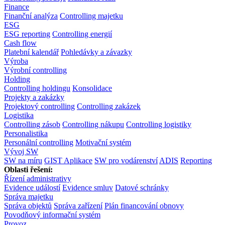
Finance
Finanční analýza
Controlling majetku
ESG
ESG reporting
Controlling energií
Cash flow
Platební kalendář
Pohledávky a závazky
Výroba
Výrobní controlling
Holding
Controlling holdingu
Konsolidace
Projekty a zakázky
Projektový controlling
Controlling zakázek
Logistika
Controlling zásob
Controlling nákupu
Controlling logistiky
Personalistika
Personální controlling
Motivační systém
Vývoj SW
SW na míru
GIST Aplikace
SW pro vodárenství
ADIS
Reporting
Oblasti řešení:
Řízení administrativy
Evidence událostí
Evidence smluv
Datové schránky
Správa majetku
Správa objektů
Správa zařízení
Plán financování obnovy
Povodňový informační systém
Provoz