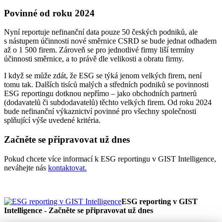
Povinné od roku 2024
Nyní reportuje nefinanční data pouze 50 českých podniků, ale
s nástupem účinnosti nové směrnice CSRD se bude jednat odhadem
až o 1 500 firem. Zároveň se pro jednotlivé firmy liší termíny
účinnosti směrnice, a to právě dle velikosti a obratu firmy.
I když se může zdát, že ESG se týká jenom velkých firem, není
tomu tak. Dalších tisíců malých a středních podniků se povinnosti
ESG reportingu dotknou nepřímo – jako obchodních partnerů
(dodavatelů či subdodavatelů) těchto velkých firem. Od roku 2024
bude nefinanční výkaznictví povinné pro všechny společnosti
splňující výše uvedené kritéria.
Začněte se připravovat už dnes
Pokud chcete více informací k ESG reportingu v GIST Intelligence,
neváhejte nás
kontaktovat.
ESG reporting v GIST
Intelligence - Začněte se připravovat už dnes