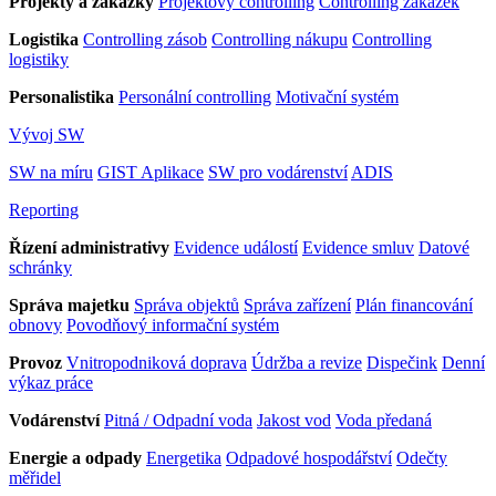
Projekty a zakázky
Projektový controlling
Controlling zakázek
Logistika
Controlling zásob
Controlling nákupu
Controlling
logistiky
Personalistika
Personální controlling
Motivační systém
Vývoj SW
SW na míru
GIST Aplikace
SW pro vodárenství
ADIS
Reporting
Řízení administrativy
Evidence událostí
Evidence smluv
Datové
schránky
Správa majetku
Správa objektů
Správa zařízení
Plán financování
obnovy
Povodňový informační systém
Provoz
Vnitropodniková doprava
Údržba a revize
Dispečink
Denní
výkaz práce
Vodárenství
Pitná / Odpadní voda
Jakost vod
Voda předaná
Energie a odpady
Energetika
Odpadové hospodářství
Odečty
měřidel