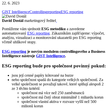
22. 6. 2023
GIST Intelligence
Controlling
reporting
ESG reporting
David Dostál
marketingový ředitel
Pomůžeme vám sjednotit
ESG metodiku
a zavedeme
automatizovaný
ESG reporting
. Zákazníkům zajišťujeme: výpočet,
analýzu, vizualizaci a monitorování ukazatelů pro ESG reporting
včetně uhlíkové stopy.
ESG reporting
je novým modulem controllingového a Business
Intelligence nástroje
GIST Intelligence
.
ESG reporting bude pro společnost povinný pokud:
jsou její cenné papíry kótované na burze
nebo společnost spadá do kategorie velkých společností. Za
velké společnosti se považují takové, které splňují alespoň 2
ze 3 těchto kritérií:
společnost má více než 250 zaměstnanců
společnost má čistý obrat minimálně 1 miliardu korun
společnost vlastní aktiva v rozvaze vyšší než 500
milionů korun