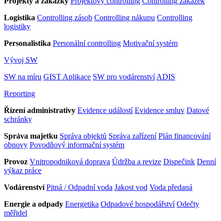
Projekty a zakázky
Projektový controlling
Controlling zakázek
Logistika
Controlling zásob
Controlling nákupu
Controlling
logistiky
Personalistika
Personální controlling
Motivační systém
Vývoj SW
SW na míru
GIST Aplikace
SW pro vodárenství
ADIS
Reporting
Řízení administrativy
Evidence událostí
Evidence smluv
Datové
schránky
Správa majetku
Správa objektů
Správa zařízení
Plán financování
obnovy
Povodňový informační systém
Provoz
Vnitropodniková doprava
Údržba a revize
Dispečink
Denní
výkaz práce
Vodárenství
Pitná / Odpadní voda
Jakost vod
Voda předaná
Energie a odpady
Energetika
Odpadové hospodářství
Odečty
měřidel