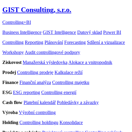
GIST Consulting, s.r.o.
Controlling
+
BI
Business Intelligence
GIST Intelligence
Datový sklad
Power BI
Controlling
Reporting
Plánování
Forecasting
Sdílení a vizualizace
Workshopy
Audit controllingové podpory
Ziskovost
Manažerská výsledovka
Alokace a vnitropodnik
Prodej
Controlling prodeje
Kalkulace režií
Finance
Finanční analýza
Controlling majetku
ESG
ESG reporting
Controlling energií
Cash flow
Platební kalendář
Pohledávky a závazky
Výroba
Výrobní controlling
Holding
Controlling holdingu
Konsolidace