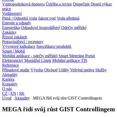
Vnitropodniková doprava
Údržba a revize
Dispečink
Denní výkaz
práce
Vodárenství
Pitná / Odpadní voda
Jakost vod
Voda předaná
Energie a odpady
Energetika
Odpadové hospodářství
Odečty měřidel
Zakázky
Řízení zakázek
Potravinářství / receptury
Vývojové kalkulace
Specifikace produktů
Smart / Mobil
Mobilní aplikace - odečty měřidel
Smart Metering Portal
Elektronický Montážní Lístek
Mobilní aplikace TIS
Reference
Případové studie
Výroba
Obchod
Utility
Veřejná správa
Služby
Aktuality
Kariéra
Kontakty
O nás
CZ
|
EN
|
SK
Úvod
Aktuality
MEGA řídí svůj růst GIST Controllingem
MEGA řídí svůj růst GIST Controllingem