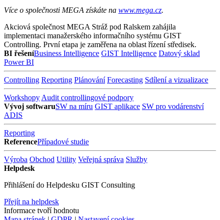
Více o společnosti MEGA získáte na
www.mega.cz
.
Akciová společnost MEGA Stráž pod Ralskem zahájila
implementaci manažerského informačního systému GIST
Controlling. První etapa je zaměřena na oblast řízení středisek.
BI řešení
Business Intelligence
GIST Intelligence
Datový sklad
Power BI
Controlling
Reporting
Plánování
Forecasting
Sdílení a vizualizace
Workshopy
Audit controllingové podpory
Vývoj softwaru
SW na míru
GIST aplikace
SW pro vodárenství
ADIS
Reporting
Reference
Případové studie
Výroba
Obchod
Utility
Veřejná správa
Služby
Helpdesk
Přihlášení do Helpdesku GIST Consulting
Přejít na helpdesk
Informace tvoří hodnotu
Mapa stránek
|
GDPR
|
Nastavení cookies