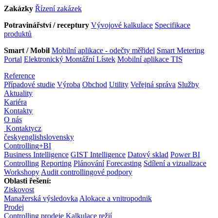
Zakázky
Řízení zakázek
Potravinářství / receptury
Vývojové kalkulace
Specifikace
produktů
Smart / Mobil
Mobilní aplikace - odečty měřidel
Smart Metering
Portal
Elektronický Montážní Lístek
Mobilní aplikace TIS
Reference
Případové studie
Výroba
Obchod
Utility
Veřejná správa
Služby
Aktuality
Kariéra
Kontakty
O nás
Kontakty
cz
česky
english
slovensky
Controlling
+
BI
Business Intelligence
GIST Intelligence
Datový sklad
Power BI
Controlling
Reporting
Plánování
Forecasting
Sdílení a vizualizace
Workshopy
Audit controllingové podpory
Oblasti řešení:
Ziskovost
Manažerská výsledovka
Alokace a vnitropodnik
Prodej
Controlling prodeje
Kalkulace režií