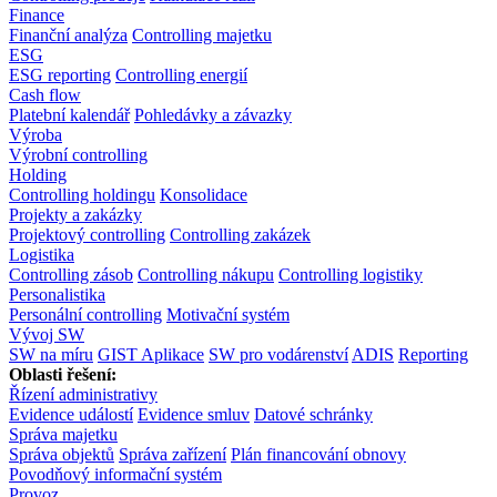
Finance
Finanční analýza
Controlling majetku
ESG
ESG reporting
Controlling energií
Cash flow
Platební kalendář
Pohledávky a závazky
Výroba
Výrobní controlling
Holding
Controlling holdingu
Konsolidace
Projekty a zakázky
Projektový controlling
Controlling zakázek
Logistika
Controlling zásob
Controlling nákupu
Controlling logistiky
Personalistika
Personální controlling
Motivační systém
Vývoj SW
SW na míru
GIST Aplikace
SW pro vodárenství
ADIS
Reporting
Oblasti řešení:
Řízení administrativy
Evidence událostí
Evidence smluv
Datové schránky
Správa majetku
Správa objektů
Správa zařízení
Plán financování obnovy
Povodňový informační systém
Provoz