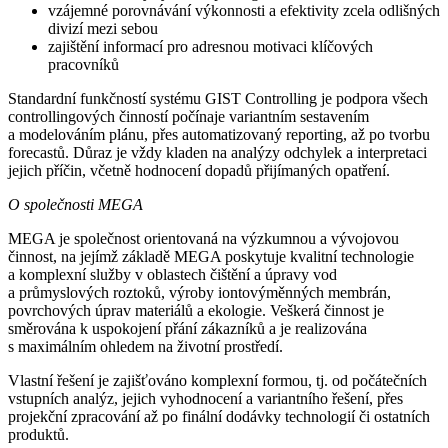
vzájemné porovnávání výkonnosti a efektivity zcela odlišných
divizí mezi sebou
zajištění informací pro adresnou motivaci klíčových
pracovníků
Standardní funkčností systému GIST Controlling je podpora všech
controllingových činností počínaje variantním sestavením
a modelováním plánu, přes automatizovaný reporting, až po tvorbu
forecastů. Důraz je vždy kladen na analýzy odchylek a interpretaci
jejich příčin, včetně hodnocení dopadů přijímaných opatření.
O společnosti MEGA
MEGA je společnost orientovaná na výzkumnou a vývojovou
činnost, na jejímž základě MEGA poskytuje kvalitní technologie
a komplexní služby v oblastech čištění a úpravy vod
a průmyslových roztoků, výroby iontovýměnných membrán,
povrchových úprav materiálů a ekologie. Veškerá činnost je
směrována k uspokojení přání zákazníků a je realizována
s maximálním ohledem na životní prostředí.
Vlastní řešení je zajišťováno komplexní formou, tj. od počátečních
vstupních analýz, jejich vyhodnocení a variantního řešení, přes
projekční zpracování až po finální dodávky technologií či ostatních
produktů.