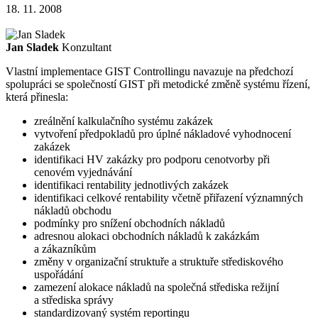
18. 11. 2008
Jan Sladek
Konzultant
Vlastní implementace GIST Controllingu navazuje na předchozí
spolupráci se společností GIST při metodické změně systému řízení,
která přinesla:
zreálnění kalkulačního systému zakázek
vytvoření předpokladů pro úplné nákladové vyhodnocení
zakázek
identifikaci HV zakázky pro podporu cenotvorby při
cenovém vyjednávání
identifikaci rentability jednotlivých zakázek
identifikaci celkové rentability včetně přiřazení významných
nákladů obchodu
podmínky pro snížení obchodních nákladů
adresnou alokaci obchodních nákladů k zakázkám
a zákazníkům
změny v organizační struktuře a struktuře střediskového
uspořádání
zamezení alokace nákladů na společná střediska režijní
a střediska správy
standardizovaný systém reportingu