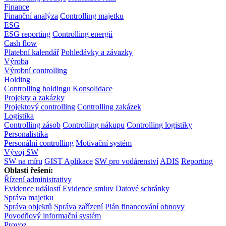
Finance
Finanční analýza
Controlling majetku
ESG
ESG reporting
Controlling energií
Cash flow
Platební kalendář
Pohledávky a závazky
Výroba
Výrobní controlling
Holding
Controlling holdingu
Konsolidace
Projekty a zakázky
Projektový controlling
Controlling zakázek
Logistika
Controlling zásob
Controlling nákupu
Controlling logistiky
Personalistika
Personální controlling
Motivační systém
Vývoj SW
SW na míru
GIST Aplikace
SW pro vodárenství
ADIS
Reporting
Oblasti řešení:
Řízení administrativy
Evidence událostí
Evidence smluv
Datové schránky
Správa majetku
Správa objektů
Správa zařízení
Plán financování obnovy
Povodňový informační systém
Provoz