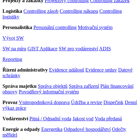
Projekty a zakázky
Projektový controlling
Controlling zakázek
Logistika
Controlling zásob
Controlling nákupu
Controlling
logistiky
Personalistika
Personální controlling
Motivační systém
Vývoj SW
SW na míru
GIST Aplikace
SW pro vodárenství
ADIS
Reporting
Řízení administrativy
Evidence událostí
Evidence smluv
Datové
schránky
Správa majetku
Správa objektů
Správa zařízení
Plán financování
obnovy
Povodňový informační systém
Provoz
Vnitropodniková doprava
Údržba a revize
Dispečink
Denní
výkaz práce
Vodárenství
Pitná / Odpadní voda
Jakost vod
Voda předaná
Energie a odpady
Energetika
Odpadové hospodářství
Odečty
měřidel