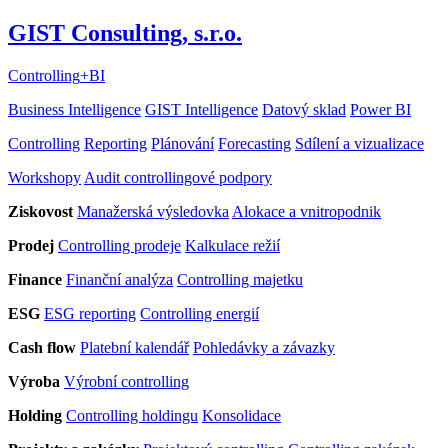
GIST Consulting, s.r.o.
Controlling
+
BI
Business Intelligence
GIST Intelligence
Datový sklad
Power BI
Controlling
Reporting
Plánování
Forecasting
Sdílení a vizualizace
Workshopy
Audit controllingové podpory
Ziskovost
Manažerská výsledovka
Alokace a vnitropodnik
Prodej
Controlling prodeje
Kalkulace režií
Finance
Finanční analýza
Controlling majetku
ESG
ESG reporting
Controlling energií
Cash flow
Platební kalendář
Pohledávky a závazky
Výroba
Výrobní controlling
Holding
Controlling holdingu
Konsolidace