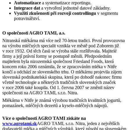
Automatizace
a systematizace reportingu.
Integrace dat
a vytvoření jednotné datové základny.
Využiti zkušeností při rozvoji controllingu
v segmentu
potravinářství.
O společnosti AGRO TAMI, a.s.
Nitranská mlékárna má více než 70-letou tradici. První provozovna
na výrobu mléčných specialit vznikla ve městě pod Zoborem již
v roce 1932. Od těch časů se výroba stále rozšiřovala. Majitelé
firmy a její právní formy se postupně měnili. Předposledním
majitelem byla nizozemská společnost Friesland Foods, která
koncem roku 2006 oznámila, že se zpracováním mléka v Nitře
končí a odchází ze slovenského trhu. O mlékárnu projevila zájem
slovenská podnikatelská skupina, která po dohodě nakonec firmu
včetně technologie a některých tradičních slovenských značek
v roce 2006 také koupila. Od 1. června 2007 se změnil název
společnosti na AGRO TAMI, s.r.o. Nitra.
Mlékárna v Nitře je známá výrobou tradičních kvalitních jogurtů,
pomazánek, mléčných dezertů a kyselo-mléčných nápojů.
Více o společnosti AGRO TAMI získáte na
www.agrotami.sk
AGRO TAMI, s.r.o. Nitra, jeden z největších
dodavatelů mléka a mléčných výrobků, který působí na slovenském