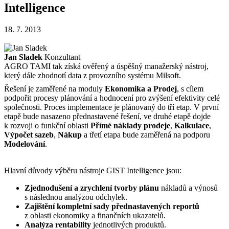
Intelligence
18. 7. 2013
Jan Sladek
Konzultant
AGRO TAMI tak získá ověřený a úspěšný manažerský nástroj,
který dále zhodnotí data z provozního systému Milsoft.
Řešení je zaměřené na moduly
Ekonomika a Prodej
, s cílem
podpořit procesy plánování a hodnocení pro zvýšení efektivity celé
společnosti. Proces implementace je plánovaný do tří etap. V první
etapě bude nasazeno přednastavené řešení, ve druhé etapě dojde
k rozvoji o funkční oblasti
Přímé náklady prodeje
,
Kalkulace
,
Výpočet sazeb
,
Nákup
a třetí etapa bude zaměřená na podporu
Modelování
.
Hlavní důvody výběru nástroje GIST Intelligence jsou:
Zjednodušení a zrychlení tvorby plánu
nákladů a výnosů
s následnou analýzou odchylek.
Zajištění kompletní sady přednastavených reportů
z oblasti ekonomiky a finančních ukazatelů.
Analýza rentability
jednotlivých produktů.