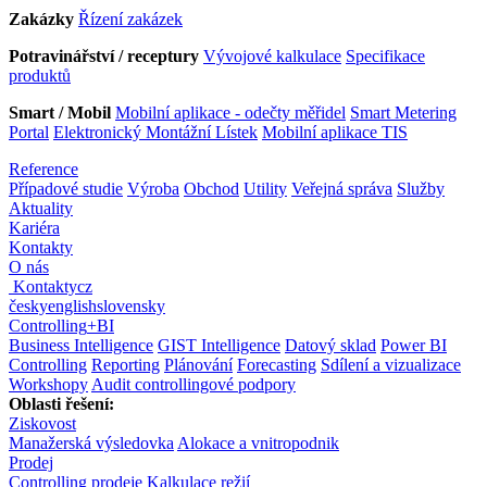
Zakázky
Řízení zakázek
Potravinářství / receptury
Vývojové kalkulace
Specifikace
produktů
Smart / Mobil
Mobilní aplikace - odečty měřidel
Smart Metering
Portal
Elektronický Montážní Lístek
Mobilní aplikace TIS
Reference
Případové studie
Výroba
Obchod
Utility
Veřejná správa
Služby
Aktuality
Kariéra
Kontakty
O nás
Kontakty
cz
česky
english
slovensky
Controlling
+
BI
Business Intelligence
GIST Intelligence
Datový sklad
Power BI
Controlling
Reporting
Plánování
Forecasting
Sdílení a vizualizace
Workshopy
Audit controllingové podpory
Oblasti řešení:
Ziskovost
Manažerská výsledovka
Alokace a vnitropodnik
Prodej
Controlling prodeje
Kalkulace režií