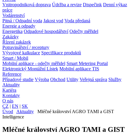
Vnitropodniková doprava
Údržba a revize
Dispečink
Denní výkaz
práce
Vodárenství
Pitná / Odpadní voda
Jakost vod
Voda předaná
Energie a odpady
Energetika
Odpadové hospodářství
Odečty měřidel
Zakázky
Řízení zakázek
Potravinářství / receptury
Vývojové kalkulace
Specifikace produktů
Smart / Mobil
Mobilní aplikace - odečty měřidel
Smart Metering Portal
Elektronický Montážní Lístek
Mobilní aplikace TIS
Reference
Případové studie
Výroba
Obchod
Utility
Veřejná správa
Služby
Aktuality
Kariéra
Kontakty
O nás
CZ
|
EN
|
SK
Úvod
Aktuality
Mléčné království AGRO TAMI a GIST
Intelligence
Mléčné království AGRO TAMI a GIST