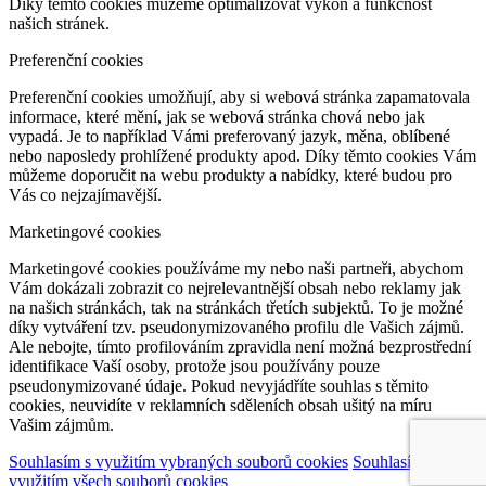
Díky těmto cookies můžeme optimalizovat výkon a funkčnost
našich stránek.
Preferenční cookies
Preferenční cookies umožňují, aby si webová stránka zapamatovala
informace, které mění, jak se webová stránka chová nebo jak
vypadá. Je to například Vámi preferovaný jazyk, měna, oblíbené
nebo naposledy prohlížené produkty apod. Díky těmto cookies Vám
můžeme doporučit na webu produkty a nabídky, které budou pro
Vás co nejzajímavější.
Marketingové cookies
Marketingové cookies používáme my nebo naši partneři, abychom
Vám dokázali zobrazit co nejrelevantnější obsah nebo reklamy jak
na našich stránkách, tak na stránkách třetích subjektů. To je možné
díky vytváření tzv. pseudonymizovaného profilu dle Vašich zájmů.
Ale nebojte, tímto profilováním zpravidla není možná bezprostřední
identifikace Vaší osoby, protože jsou používány pouze
pseudonymizované údaje. Pokud nevyjádříte souhlas s těmito
cookies, neuvidíte v reklamních sděleních obsah ušitý na míru
Vašim zájmům.
Souhlasím s využitím vybraných souborů cookies
Souhlasím s
využitím všech souborů cookies