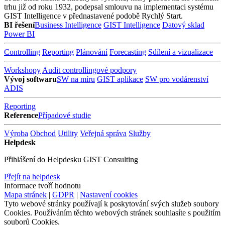
trhu již od roku 1932, podepsal smlouvu na implementaci systému
GIST Intelligence v přednastavené podobě Rychlý Start.
BI řešení
Business Intelligence
GIST Intelligence
Datový sklad
Power BI
Controlling
Reporting
Plánování
Forecasting
Sdílení a vizualizace
Workshopy
Audit controllingové podpory
Vývoj softwaru
SW na míru
GIST aplikace
SW pro vodárenství
ADIS
Reporting
Reference
Případové studie
Výroba
Obchod
Utility
Veřejná správa
Služby
Helpdesk
Přihlášení do Helpdesku GIST Consulting
Přejít na helpdesk
Informace tvoří hodnotu
Mapa stránek
|
GDPR
|
Nastavení cookies
Tyto webové stránky používají k poskytování svých služeb soubory
Cookies. Používáním těchto webových stránek souhlasíte s použitím
souborů Cookies.