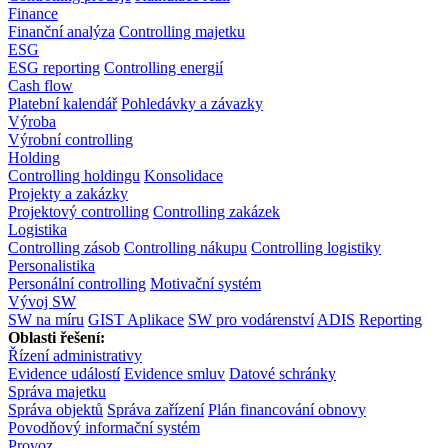
Finance
Finanční analýza
Controlling majetku
ESG
ESG reporting
Controlling energií
Cash flow
Platební kalendář
Pohledávky a závazky
Výroba
Výrobní controlling
Holding
Controlling holdingu
Konsolidace
Projekty a zakázky
Projektový controlling
Controlling zakázek
Logistika
Controlling zásob
Controlling nákupu
Controlling logistiky
Personalistika
Personální controlling
Motivační systém
Vývoj SW
SW na míru
GIST Aplikace
SW pro vodárenství
ADIS
Reporting
Oblasti řešení:
Řízení administrativy
Evidence událostí
Evidence smluv
Datové schránky
Správa majetku
Správa objektů
Správa zařízení
Plán financování obnovy
Povodňový informační systém
Provoz