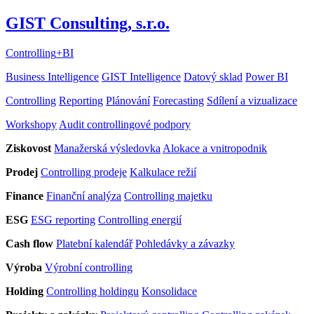
GIST Consulting, s.r.o.
Controlling
+
BI
Business Intelligence
GIST Intelligence
Datový sklad
Power BI
Controlling
Reporting
Plánování
Forecasting
Sdílení a vizualizace
Workshopy
Audit controllingové podpory
Ziskovost
Manažerská výsledovka
Alokace a vnitropodnik
Prodej
Controlling prodeje
Kalkulace režií
Finance
Finanční analýza
Controlling majetku
ESG
ESG reporting
Controlling energií
Cash flow
Platební kalendář
Pohledávky a závazky
Výroba
Výrobní controlling
Holding
Controlling holdingu
Konsolidace