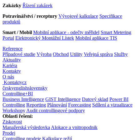
Zakázky
Řízení zakázek
Potravinářství / receptury
Vývojové kalkulace
Specifikace
produktů
Smart / Mobil
Mobilní aplikace - odečty měřidel
Smart Metering
Portal
Elektronický Montážní Lístek
Mobilní aplikace TIS
Reference
Případové studie
Výroba
Obchod
Utility
Veřejná správa
Služby
Aktuality
Kariéra
Kontakty
O nás
Kontakty
cz
česky
english
slovensky
Controlling
+
BI
Business Intelligence
GIST Intelligence
Datový sklad
Power BI
Controlling
Reporting
Plánování
Forecasting
Sdílení a vizualizace
Workshopy
Audit controllingové podpory
Oblasti řešení:
Ziskovost
Manažerská výsledovka
Alokace a vnitropodnik
Prodej
Controlling prodeje
Kalkulace režií