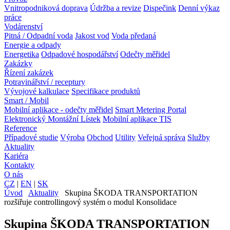
Vnitropodniková doprava
Údržba a revize
Dispečink
Denní výkaz
práce
Vodárenství
Pitná / Odpadní voda
Jakost vod
Voda předaná
Energie a odpady
Energetika
Odpadové hospodářství
Odečty měřidel
Zakázky
Řízení zakázek
Potravinářství / receptury
Vývojové kalkulace
Specifikace produktů
Smart / Mobil
Mobilní aplikace - odečty měřidel
Smart Metering Portal
Elektronický Montážní Lístek
Mobilní aplikace TIS
Reference
Případové studie
Výroba
Obchod
Utility
Veřejná správa
Služby
Aktuality
Kariéra
Kontakty
O nás
CZ
|
EN
|
SK
Úvod
Aktuality
Skupina ŠKODA TRANSPORTATION
rozšiřuje controllingový systém o modul Konsolidace
Skupina ŠKODA TRANSPORTATION