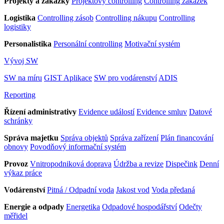
Projekty a zakázky
Projektový controlling
Controlling zakázek
Logistika
Controlling zásob
Controlling nákupu
Controlling
logistiky
Personalistika
Personální controlling
Motivační systém
Vývoj SW
SW na míru
GIST Aplikace
SW pro vodárenství
ADIS
Reporting
Řízení administrativy
Evidence událostí
Evidence smluv
Datové
schránky
Správa majetku
Správa objektů
Správa zařízení
Plán financování
obnovy
Povodňový informační systém
Provoz
Vnitropodniková doprava
Údržba a revize
Dispečink
Denní
výkaz práce
Vodárenství
Pitná / Odpadní voda
Jakost vod
Voda předaná
Energie a odpady
Energetika
Odpadové hospodářství
Odečty
měřidel