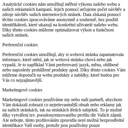
Analytické cookies nám umožňují měření výkonu našeho webu a
našich reklamních kampaní. Jejich pomocí určujeme počet návštěv a
zdroje návštěv našich internetových stránek. Data získaná pomocí
těchto cookies zpracováváme anonymně a souhrnně, bez použití
identifikátorů, které ukazují na konkrétní uživatelé našeho webu.
Díky těmto cookies můžeme optimalizovat výkon a funkčnost
našich stránek.
Preferenční cookies
Preferenční cookies umožňují, aby si webová stránka zapamatovala
informace, které mění, jak se webová stránka chová nebo jak
vypadá. Je to například Vámi preferovaný jazyk, měna, oblíbené
nebo naposledy prohlížené produkty apod. Díky těmto cookies Vám
můžeme doporučit na webu produkty a nabídky, které budou pro
Vás co nejzajímavější.
Marketingové cookies
Marketingové cookies používáme my nebo naši partneři, abychom
Vám dokázali zobrazit co nejrelevantnější obsah nebo reklamy jak
na našich stránkách, tak na stránkách třetích subjektů. To je možné
díky vytváření tzv. pseudonymizovaného profilu dle Vašich zájmů.
Ale nebojte, tímto profilováním zpravidla není možná bezprostřední
identifikace Vaší osoby, protože jsou používány pouze