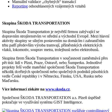
Manuální validace „chybných“ transakcí
Reporting
odsouhlasených vzájemných vztahů
Skupina ŠKODA TRANSPORTATION
Skupina Škoda Transportation je největší firmou zabývající se
dopravním strojírenstvím ve střední a východní Evropě. Mezi hlavní
aktivity skupiny se silným postavením na domácím i zahraničním
trhu patří především výroba tramvají, příměstských elektrických
vlaků, lokomotiv, souprav metra, trolejbusů nebo elektrobusů.
Skupina firem Škoda Transportation v současnosti zaměstnává přes
pět tisíc lidí v Plzni, Praze, Ostravě, nebo Šumperku. Jednotlivé
projekty řeší vedle mateřské společnosti Škoda Transportation
několik dceřiných společností nebo společných podniků působících
vedle České republiky i v Německu, Finsku, USA, Rusku nebo
Maďarsku.
Více informací získáte na
www.skoda.cz
.
Společnost ŠKODA TRANSPORTATION a.s. Plzeň úspěšně
pokračuje ve využívání systému GIST Intelligence.