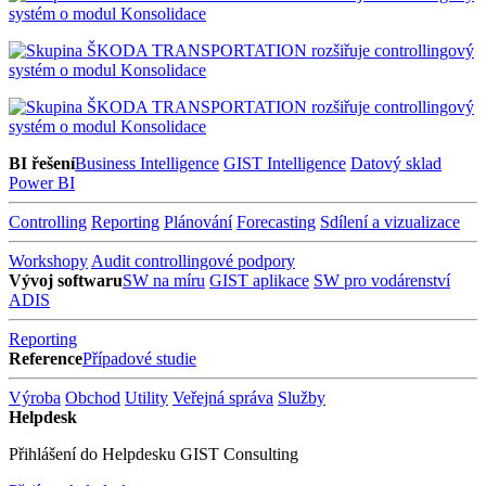
BI řešení
Business Intelligence
GIST Intelligence
Datový sklad
Power BI
Controlling
Reporting
Plánování
Forecasting
Sdílení a vizualizace
Workshopy
Audit controllingové podpory
Vývoj softwaru
SW na míru
GIST aplikace
SW pro vodárenství
ADIS
Reporting
Reference
Případové studie
Výroba
Obchod
Utility
Veřejná správa
Služby
Helpdesk
Přihlášení do Helpdesku GIST Consulting