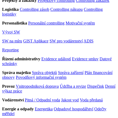
Projekty a zakázky
Projektový controlling
Controlling zakázek
Logistika
Controlling zásob
Controlling nákupu
Controlling
logistiky
Personalistika
Personální controlling
Motivační systém
Vývoj SW
SW na míru
GIST Aplikace
SW pro vodárenství
ADIS
Reporting
Řízení administrativy
Evidence událostí
Evidence smluv
Datové
schránky
Správa majetku
Správa objektů
Správa zařízení
Plán financování
obnovy
Povodňový informační systém
Provoz
Vnitropodniková doprava
Údržba a revize
Dispečink
Denní
výkaz práce
Vodárenství
Pitná / Odpadní voda
Jakost vod
Voda předaná
Energie a odpady
Energetika
Odpadové hospodářství
Odečty
měřidel