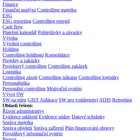
Finance
Finanční analýza
Controlling majetku
ESG
ESG reporting
Controlling energií
Cash flow
Platební kalendář
Pohledávky a závazky
Výroba
Výrobní controlling
Holding
Controlling holdingu
Konsolidace
Projekty a zakázky
Projektový controlling
Controlling zakázek
Logistika
Controlling zásob
Controlling nákupu
Controlling logistiky
Personalistika
Personální controlling
Motivační systém
Vývoj SW
SW na míru
GIST Aplikace
SW pro vodárenství
ADIS
Reporting
Oblasti řešení:
Řízení administrativy
Evidence událostí
Evidence smluv
Datové schránky
Správa majetku
Správa objektů
Správa zařízení
Plán financování obnovy
Povodňový informační systém
Provoz