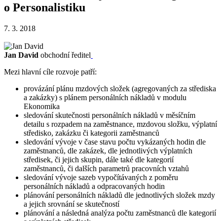
o Personalistiku
7. 3. 2018
Jan David
obchodní ředitel
Mezi hlavní cíle rozvoje patří:
provázání plánu mzdových složek (agregovaných za střediska
a zakázky) s plánem personálních nákladů v modulu
Ekonomika
sledování skutečnosti personálních nákladů v měsíčním
detailu s rozpadem na zaměstnance, mzdovou složku, výplatní
středisko, zakázku či kategorii zaměstnanců
sledování vývoje v čase stavu počtu vykázaných hodin dle
zaměstnanců, dle zakázek, dle jednotlivých výplatních
středisek, či jejich skupin, dále také dle kategorií
zaměstnanců, či dalších parametrů pracovních vztahů
sledování vývoje sazeb vypočítávaných z poměru
personálních nákladů a odpracovaných hodin
plánování personálních nákladů dle jednotlivých složek mzdy
a jejich srovnání se skutečností
plánování a následná analýza počtu zaměstnanců dle kategorií