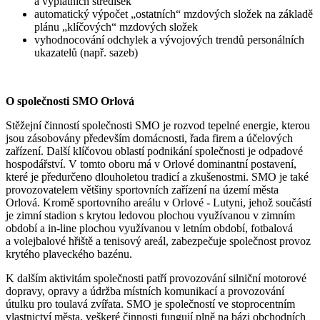
a výplatních středisek
automatický výpočet „ostatních“ mzdových složek na základě
plánu „klíčových“ mzdových složek
vyhodnocování odchylek a vývojových trendů personálních
ukazatelů (např. sazeb)
O společnosti SMO Orlová
Stěžejní činností společnosti SMO je rozvod tepelné energie, kterou
jsou zásobovány především domácnosti, řada firem a účelových
zařízení. Další klíčovou oblastí podnikání společnosti je odpadové
hospodářství. V tomto oboru má v Orlové dominantní postavení,
které je předurčeno dlouholetou tradicí a zkušenostmi. SMO je také
provozovatelem většiny sportovních zařízení na území města
Orlová. Kromě sportovního areálu v Orlové - Lutyni, jehož součástí
je zimní stadion s krytou ledovou plochou využívanou v zimním
období a in-line plochou využívanou v letním období, fotbalová
a volejbalové hřiště a tenisový areál, zabezpečuje společnost provoz
krytého plaveckého bazénu.
K dalším aktivitám společnosti patří provozování silniční motorové
dopravy, opravy a údržba místních komunikací a provozování
útulku pro toulavá zvířata. SMO je společností ve stoprocentním
vlastnictví města, veškeré činnosti fungují plně na bázi obchodních