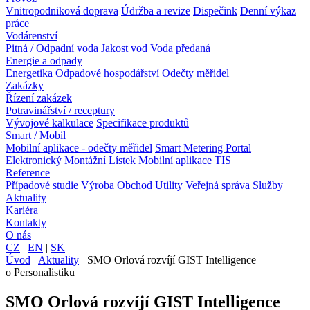
Vnitropodniková doprava
Údržba a revize
Dispečink
Denní výkaz
práce
Vodárenství
Pitná / Odpadní voda
Jakost vod
Voda předaná
Energie a odpady
Energetika
Odpadové hospodářství
Odečty měřidel
Zakázky
Řízení zakázek
Potravinářství / receptury
Vývojové kalkulace
Specifikace produktů
Smart / Mobil
Mobilní aplikace - odečty měřidel
Smart Metering Portal
Elektronický Montážní Lístek
Mobilní aplikace TIS
Reference
Případové studie
Výroba
Obchod
Utility
Veřejná správa
Služby
Aktuality
Kariéra
Kontakty
O nás
CZ
|
EN
|
SK
Úvod
Aktuality
SMO Orlová rozvíjí GIST Intelligence
o Personalistiku
SMO Orlová rozvíjí GIST Intelligence