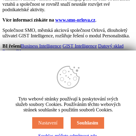
vztahů a společnost se rovněž snaží neustále rozvíjet své
podnikatelské aktivity.
Více informací získáte na
www.smo-orlova.cz
.
Společnost SMO, městská akciová společnost Orlová, dlouholetý
uživatel GIST Intelligence, rozšiřuje řešení o modul Personalistika.
BI řešení
Business Intelligence
GIST Intelligence
Datový sklad
Power BI
Controlling
Reporting
Plánování
Forecasting
Sdílení a vizualizace
Workshopy
Audit controllingové podpory
Vývoj softwaru
SW na míru
GIST aplikace
SW pro vodárenství
ADIS
Reporting
Tyto webové stránky používají k poskytování svých
Reference
Případové studie
služeb soubory Cookies. Používáním těchto webových
stránek souhlasíte s použitím souborů Cookies.
Výroba
Obchod
Utility
Veřejná správa
Služby
Helpdesk
Nastavení
Souhlasím
Přihlášení do Helpdesku GIST Consulting
Souhlas můžete odmítnout zde.