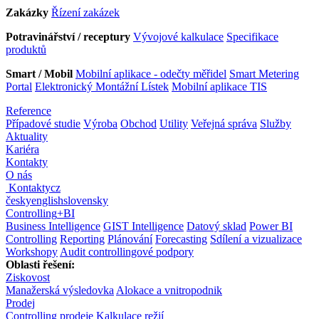
Zakázky
Řízení zakázek
Potravinářství / receptury
Vývojové kalkulace
Specifikace
produktů
Smart / Mobil
Mobilní aplikace - odečty měřidel
Smart Metering
Portal
Elektronický Montážní Lístek
Mobilní aplikace TIS
Reference
Případové studie
Výroba
Obchod
Utility
Veřejná správa
Služby
Aktuality
Kariéra
Kontakty
O nás
Kontakty
cz
česky
english
slovensky
Controlling
+
BI
Business Intelligence
GIST Intelligence
Datový sklad
Power BI
Controlling
Reporting
Plánování
Forecasting
Sdílení a vizualizace
Workshopy
Audit controllingové podpory
Oblasti řešení:
Ziskovost
Manažerská výsledovka
Alokace a vnitropodnik
Prodej
Controlling prodeje
Kalkulace režií