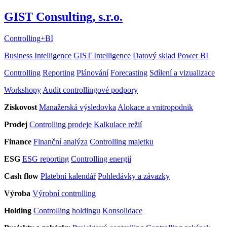
GIST Consulting, s.r.o.
Controlling
+
BI
Business Intelligence
GIST Intelligence
Datový sklad
Power BI
Controlling
Reporting
Plánování
Forecasting
Sdílení a vizualizace
Workshopy
Audit controllingové podpory
Ziskovost
Manažerská výsledovka
Alokace a vnitropodnik
Prodej
Controlling prodeje
Kalkulace režií
Finance
Finanční analýza
Controlling majetku
ESG
ESG reporting
Controlling energií
Cash flow
Platební kalendář
Pohledávky a závazky
Výroba
Výrobní controlling
Holding
Controlling holdingu
Konsolidace