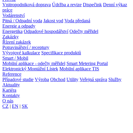
Vnitropodniková doprava
Údržba a revize
Dispečink
Denní výkaz
práce
Vodárenství
Pitná / Odpadní voda
Jakost vod
Voda předaná
Energie a odpady
Energetika
Odpadové hospodářství
Odečty měřidel
Zakázky
Řízení zakázek
Potravinářství / receptury
Vývojové kalkulace
Specifikace produktů
Smart / Mobil
Mobilní aplikace - odečty měřidel
Smart Metering Portal
Elektronický Montážní Lístek
Mobilní aplikace TIS
Reference
Případové studie
Výroba
Obchod
Utility
Veřejná správa
Služby
Aktuality
Kariéra
Kontakty
O nás
CZ
|
EN
|
SK