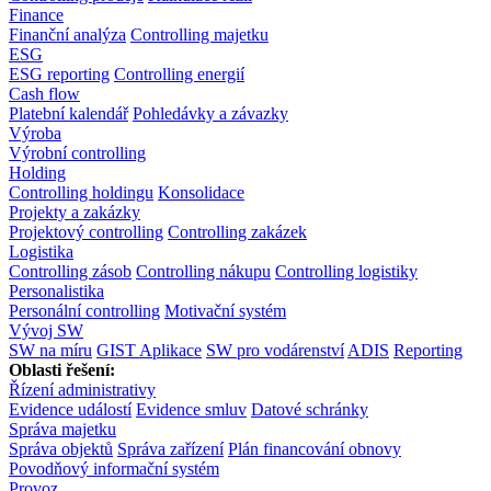
Finance
Finanční analýza
Controlling majetku
ESG
ESG reporting
Controlling energií
Cash flow
Platební kalendář
Pohledávky a závazky
Výroba
Výrobní controlling
Holding
Controlling holdingu
Konsolidace
Projekty a zakázky
Projektový controlling
Controlling zakázek
Logistika
Controlling zásob
Controlling nákupu
Controlling logistiky
Personalistika
Personální controlling
Motivační systém
Vývoj SW
SW na míru
GIST Aplikace
SW pro vodárenství
ADIS
Reporting
Oblasti řešení:
Řízení administrativy
Evidence událostí
Evidence smluv
Datové schránky
Správa majetku
Správa objektů
Správa zařízení
Plán financování obnovy
Povodňový informační systém
Provoz