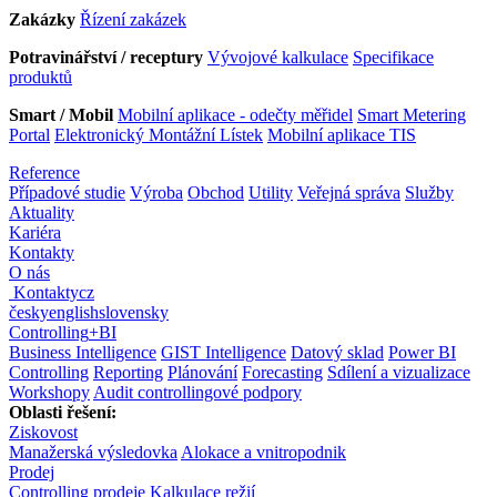
Zakázky
Řízení zakázek
Potravinářství / receptury
Vývojové kalkulace
Specifikace
produktů
Smart / Mobil
Mobilní aplikace - odečty měřidel
Smart Metering
Portal
Elektronický Montážní Lístek
Mobilní aplikace TIS
Reference
Případové studie
Výroba
Obchod
Utility
Veřejná správa
Služby
Aktuality
Kariéra
Kontakty
O nás
Kontakty
cz
česky
english
slovensky
Controlling
+
BI
Business Intelligence
GIST Intelligence
Datový sklad
Power BI
Controlling
Reporting
Plánování
Forecasting
Sdílení a vizualizace
Workshopy
Audit controllingové podpory
Oblasti řešení:
Ziskovost
Manažerská výsledovka
Alokace a vnitropodnik
Prodej
Controlling prodeje
Kalkulace režií