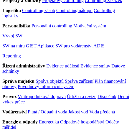
Projekty a zakázky
Projektový controlling
Controlling zakázek
Logistika
Controlling zásob
Controlling nákupu
Controlling
logistiky
Personalistika
Personální controlling
Motivační systém
Vývoj SW
SW na míru
GIST Aplikace
SW pro vodárenství
ADIS
Reporting
Řízení administrativy
Evidence událostí
Evidence smluv
Datové
schránky
Správa majetku
Správa objektů
Správa zařízení
Plán financování
obnovy
Povodňový informační systém
Provoz
Vnitropodniková doprava
Údržba a revize
Dispečink
Denní
výkaz práce
Vodárenství
Pitná / Odpadní voda
Jakost vod
Voda předaná
Energie a odpady
Energetika
Odpadové hospodářství
Odečty
měřidel