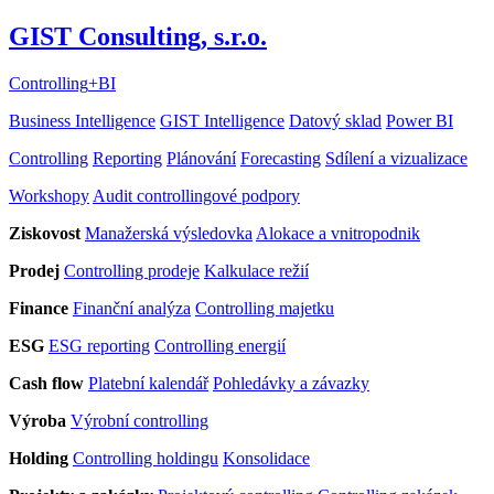
GIST Consulting, s.r.o.
Controlling
+
BI
Business Intelligence
GIST Intelligence
Datový sklad
Power BI
Controlling
Reporting
Plánování
Forecasting
Sdílení a vizualizace
Workshopy
Audit controllingové podpory
Ziskovost
Manažerská výsledovka
Alokace a vnitropodnik
Prodej
Controlling prodeje
Kalkulace režií
Finance
Finanční analýza
Controlling majetku
ESG
ESG reporting
Controlling energií
Cash flow
Platební kalendář
Pohledávky a závazky
Výroba
Výrobní controlling
Holding
Controlling holdingu
Konsolidace