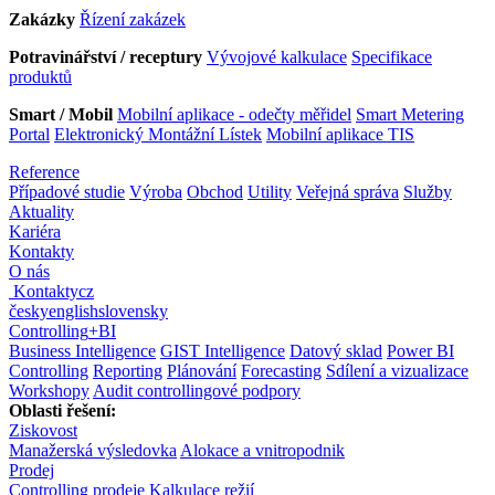
Zakázky
Řízení zakázek
Potravinářství / receptury
Vývojové kalkulace
Specifikace
produktů
Smart / Mobil
Mobilní aplikace - odečty měřidel
Smart Metering
Portal
Elektronický Montážní Lístek
Mobilní aplikace TIS
Reference
Případové studie
Výroba
Obchod
Utility
Veřejná správa
Služby
Aktuality
Kariéra
Kontakty
O nás
Kontakty
cz
česky
english
slovensky
Controlling
+
BI
Business Intelligence
GIST Intelligence
Datový sklad
Power BI
Controlling
Reporting
Plánování
Forecasting
Sdílení a vizualizace
Workshopy
Audit controllingové podpory
Oblasti řešení:
Ziskovost
Manažerská výsledovka
Alokace a vnitropodnik
Prodej
Controlling prodeje
Kalkulace režií