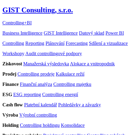
GIST Consulting, s.r.o.
Controlling
+
BI
Business Intelligence
GIST Intelligence
Datový sklad
Power BI
Controlling
Reporting
Plánování
Forecasting
Sdílení a vizualizace
Workshopy
Audit controllingové podpory
Ziskovost
Manažerská výsledovka
Alokace a vnitropodnik
Prodej
Controlling prodeje
Kalkulace režií
Finance
Finanční analýza
Controlling majetku
ESG
ESG reporting
Controlling energií
Cash flow
Platební kalendář
Pohledávky a závazky
Výroba
Výrobní controlling
Holding
Controlling holdingu
Konsolidace