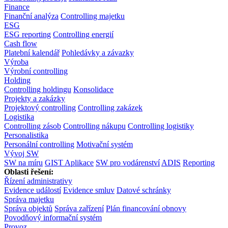
Finance
Finanční analýza
Controlling majetku
ESG
ESG reporting
Controlling energií
Cash flow
Platební kalendář
Pohledávky a závazky
Výroba
Výrobní controlling
Holding
Controlling holdingu
Konsolidace
Projekty a zakázky
Projektový controlling
Controlling zakázek
Logistika
Controlling zásob
Controlling nákupu
Controlling logistiky
Personalistika
Personální controlling
Motivační systém
Vývoj SW
SW na míru
GIST Aplikace
SW pro vodárenství
ADIS
Reporting
Oblasti řešení:
Řízení administrativy
Evidence událostí
Evidence smluv
Datové schránky
Správa majetku
Správa objektů
Správa zařízení
Plán financování obnovy
Povodňový informační systém
Provoz