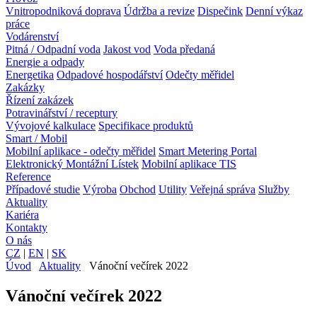
Vnitropodniková doprava
Údržba a revize
Dispečink
Denní výkaz
práce
Vodárenství
Pitná / Odpadní voda
Jakost vod
Voda předaná
Energie a odpady
Energetika
Odpadové hospodářství
Odečty měřidel
Zakázky
Řízení zakázek
Potravinářství / receptury
Vývojové kalkulace
Specifikace produktů
Smart / Mobil
Mobilní aplikace - odečty měřidel
Smart Metering Portal
Elektronický Montážní Lístek
Mobilní aplikace TIS
Reference
Případové studie
Výroba
Obchod
Utility
Veřejná správa
Služby
Aktuality
Kariéra
Kontakty
O nás
CZ
|
EN
|
SK
Úvod
Aktuality
Vánoční večírek 2022
Vánoční večírek 2022