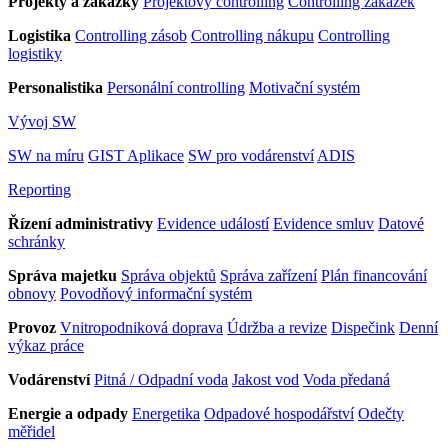
Projekty a zakázky
Projektový controlling
Controlling zakázek
Logistika
Controlling zásob
Controlling nákupu
Controlling
logistiky
Personalistika
Personální controlling
Motivační systém
Vývoj SW
SW na míru
GIST Aplikace
SW pro vodárenství
ADIS
Reporting
Řízení administrativy
Evidence událostí
Evidence smluv
Datové
schránky
Správa majetku
Správa objektů
Správa zařízení
Plán financování
obnovy
Povodňový informační systém
Provoz
Vnitropodniková doprava
Údržba a revize
Dispečink
Denní
výkaz práce
Vodárenství
Pitná / Odpadní voda
Jakost vod
Voda předaná
Energie a odpady
Energetika
Odpadové hospodářství
Odečty
měřidel