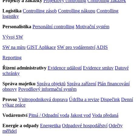
Projekty a zakázky
Projektový controlling
Controlling zakázek
Logistika
Controlling zásob
Controlling nákupu
Controlling
logistiky
Personalistika
Personální controlling
Motivační systém
Vývoj SW
SW na míru
GIST Aplikace
SW pro vodárenství
ADIS
Reporting
Řízení administrativy
Evidence událostí
Evidence smluv
Datové
schránky
Správa majetku
Správa objektů
Správa zařízení
Plán financování
obnovy
Povodňový informační systém
Provoz
Vnitropodniková doprava
Údržba a revize
Dispečink
Denní
výkaz práce
Vodárenství
Pitná / Odpadní voda
Jakost vod
Voda předaná
Energie a odpady
Energetika
Odpadové hospodářství
Odečty
měřidel