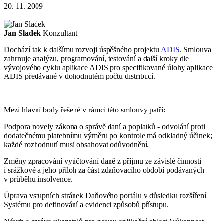
20. 11. 2009
Jan Sladek
Konzultant
Dochází tak k dalšímu rozvoji úspěšného projektu
ADIS
. Smlouva
zahrnuje analýzu, programování, testování a další kroky dle
vývojového cyklu aplikace ADIS pro specifikované úlohy aplikace
ADIS předávané v dohodnutém počtu distribucí.
Mezi hlavní body řešené v rámci této smlouvy patří:
Podpora novely zákona o správě daní a poplatků - odvolání proti
dodatečnému platebnímu výměru po kontrole má odkladný účinek;
každé rozhodnutí musí obsahovat odůvodnění.
Změny zpracování vyúčtování daně z příjmu ze závislé činnosti
i srážkové a jeho příloh za část zdaňovacího období podávaných
v průběhu insolvence.
Úprava vstupních stránek Daňového portálu v důsledku rozšíření
Systému pro definování a evidenci způsobů přístupu.