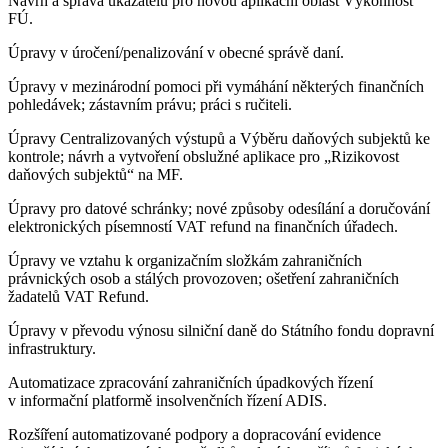
Návrh a správa ukazatelů pro novou aplikační oblast Výkonnost
FÚ.
Úpravy v úročení/penalizování v obecné správě daní.
Úpravy v mezinárodní pomoci při vymáhání některých finančních
pohledávek; zástavním právu; práci s ručiteli.
Úpravy Centralizovaných výstupů a Výběru daňových subjektů ke
kontrole; návrh a vytvoření obslužné aplikace pro „Rizikovost
daňových subjektů“ na MF.
Úpravy pro datové schránky; nové způsoby odesílání a doručování
elektronických písemností VAT refund na finančních úřadech.
Úpravy ve vztahu k organizačním složkám zahraničních
právnických osob a stálých provozoven; ošetření zahraničních
žadatelů VAT Refund.
Úpravy v převodu výnosu silniční daně do Státního fondu dopravní
infrastruktury.
Automatizace zpracování zahraničních úpadkových řízení
v informační platformě insolvenčních řízení ADIS.
Rozšíření automatizované podpory a dopracování evidence