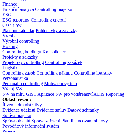
Finance
Finanční analýza
Controlling majetku
ESG
ESG reporting
Controlling energií
Cash flow
Platební kalendář
Pohledávky a závazky
Výroba
Výrobní controlling
Holding
Controlling holdingu
Konsolidace
Projekty a zakázky
Projektový controlling
Controlling zakázek
Logistika
Controlling zásob
Controlling nákupu
Controlling logistiky
Personalistika
Personální controlling
Motivační systém
Vývoj SW
SW na míru
GIST Aplikace
SW pro vodárenství
ADIS
Reporting
Oblasti řešení:
Řízení administrativy
Evidence událostí
Evidence smluv
Datové schránky
Správa majetku
Správa objektů
Správa zařízení
Plán financování obnovy
Povodňový informační systém
Provoz