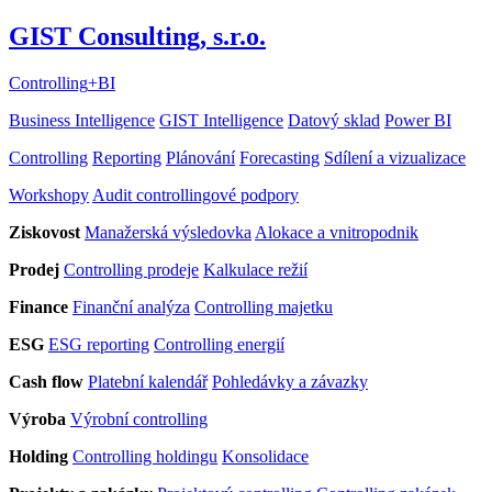
GIST Consulting, s.r.o.
Controlling
+
BI
Business Intelligence
GIST Intelligence
Datový sklad
Power BI
Controlling
Reporting
Plánování
Forecasting
Sdílení a vizualizace
Workshopy
Audit controllingové podpory
Ziskovost
Manažerská výsledovka
Alokace a vnitropodnik
Prodej
Controlling prodeje
Kalkulace režií
Finance
Finanční analýza
Controlling majetku
ESG
ESG reporting
Controlling energií
Cash flow
Platební kalendář
Pohledávky a závazky
Výroba
Výrobní controlling
Holding
Controlling holdingu
Konsolidace