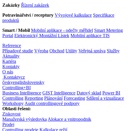
Zakázky
Řízení zakázek
Potravinářství / receptury
Vývojové kalkulace
Specifikace
produktů
Smart / Mobil
Mobilní aplikace - odečty měřidel
Smart Metering
Portal
Elektronický Montážní Lístek
Mobilní aplikace TIS
Reference
Případové studie
Výroba
Obchod
Utility
Veřejná správa
Služby
Aktuality
Kariéra
Kontakty
O nás
Kontakty
cz
česky
english
slovensky
Controlling
+
BI
Business Intelligence
GIST Intelligence
Datový sklad
Power BI
Controlling
Reporting
Plánování
Forecasting
Sdílení a vizualizace
Workshopy
Audit controllingové podpory
Oblasti řešení:
Ziskovost
Manažerská výsledovka
Alokace a vnitropodnik
Prodej
Controlling prodeje
Kalkulace režií