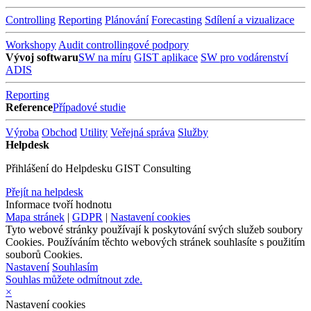
Controlling
Reporting
Plánování
Forecasting
Sdílení a vizualizace
Workshopy
Audit controllingové podpory
Vývoj softwaru
SW na míru
GIST aplikace
SW pro vodárenství
ADIS
Reporting
Reference
Případové studie
Výroba
Obchod
Utility
Veřejná správa
Služby
Helpdesk
Přihlášení do Helpdesku GIST Consulting
Přejít na helpdesk
Informace tvoří hodnotu
Mapa stránek
|
GDPR
|
Nastavení cookies
Tyto webové stránky používají k poskytování svých služeb soubory
Cookies. Používáním těchto webových stránek souhlasíte s použitím
souborů Cookies.
Nastavení
Souhlasím
Souhlas můžete odmítnout zde.
×
Nastavení cookies