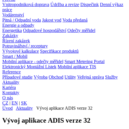
Vnitropodniková doprava
Údržba a revize
Dispečink
Denní výkaz
práce
Vodárenství
Pitná / Odpadní voda
Jakost vod
Voda předaná
Energie a odpady
Energetika
Odpadové hospodářství
Odečty měřidel
Zakázky
Řízení zakázek
Potravinářství / receptury
Vývojové kalkulace
Specifikace produktů
Smart / Mobil
Mobilní aplikace - odečty měřidel
Smart Metering Portal
Elektronický Montážní Lístek
Mobilní aplikace TIS
Reference
Případové studie
Výroba
Obchod
Utility
Veřejná správa
Služby
Aktuality
Kariéra
Kontakty
O nás
CZ
|
EN
|
SK
Úvod
Aktuality
Vývoj aplikace ADIS verze 32
Vývoj aplikace ADIS verze 32