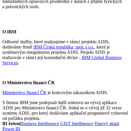
mimořádných opravných prostředků v daních z příjmů fyzických
a právnických osob.
O IBM
Odborné služby, které realizujeme v rámci projektu ADIS,
dodáváme firmě
IBM Česká republika, spol. s r.o.
, která je
systémovým integrátorem projektu ADIS. Projekt ADIS je
realizován v rámci její konzultační divize -
IBM Global Business
Services
.
O Ministerstvu financí ČR
Ministerstvo financí ČR
je koncovým zákazníkem ADIS.
S firmou IBM jsme podepsali další smlouvu na vývoj aplikace
ADIS pro Ministerstvo financí ČR. Jedná se o vývoj již 32 verze
systému ADIS, pro který dodáváme aplikační programové vybavení
od počátku projektu.
BI řešení
Business Intelligence
GIST Intelligence
Datový sklad
Power BI