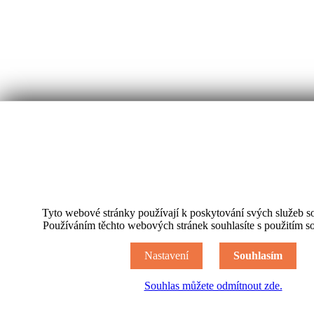
Tyto webové stránky používají k poskytování svých služeb s
Používáním těchto webových stránek souhlasíte s použitím s
Úvod
Aktuality
Zemědělská technika pod dohledem controllingu
Nastavení
Souhlasím
Zemědělská technika pod dohledem
Souhlas můžete odmítnout zde.
controllingu