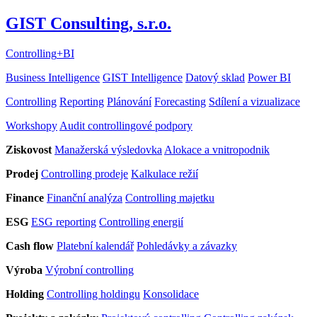
GIST Consulting, s.r.o.
Controlling
+
BI
Business Intelligence
GIST Intelligence
Datový sklad
Power BI
Controlling
Reporting
Plánování
Forecasting
Sdílení a vizualizace
Workshopy
Audit controllingové podpory
Ziskovost
Manažerská výsledovka
Alokace a vnitropodnik
Prodej
Controlling prodeje
Kalkulace režií
Finance
Finanční analýza
Controlling majetku
ESG
ESG reporting
Controlling energií
Cash flow
Platební kalendář
Pohledávky a závazky
Výroba
Výrobní controlling
Holding
Controlling holdingu
Konsolidace