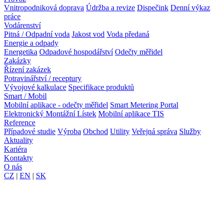
Vnitropodniková doprava
Údržba a revize
Dispečink
Denní výkaz
práce
Vodárenství
Pitná / Odpadní voda
Jakost vod
Voda předaná
Energie a odpady
Energetika
Odpadové hospodářství
Odečty měřidel
Zakázky
Řízení zakázek
Potravinářství / receptury
Vývojové kalkulace
Specifikace produktů
Smart / Mobil
Mobilní aplikace - odečty měřidel
Smart Metering Portal
Elektronický Montážní Lístek
Mobilní aplikace TIS
Reference
Případové studie
Výroba
Obchod
Utility
Veřejná správa
Služby
Aktuality
Kariéra
Kontakty
O nás
CZ
|
EN
|
SK