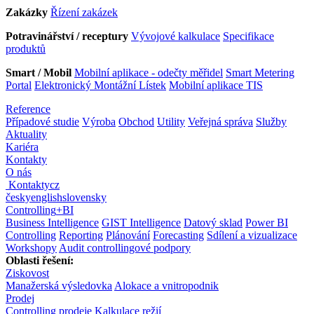
Zakázky
Řízení zakázek
Potravinářství / receptury
Vývojové kalkulace
Specifikace
produktů
Smart / Mobil
Mobilní aplikace - odečty měřidel
Smart Metering
Portal
Elektronický Montážní Lístek
Mobilní aplikace TIS
Reference
Případové studie
Výroba
Obchod
Utility
Veřejná správa
Služby
Aktuality
Kariéra
Kontakty
O nás
Kontakty
cz
česky
english
slovensky
Controlling
+
BI
Business Intelligence
GIST Intelligence
Datový sklad
Power BI
Controlling
Reporting
Plánování
Forecasting
Sdílení a vizualizace
Workshopy
Audit controllingové podpory
Oblasti řešení:
Ziskovost
Manažerská výsledovka
Alokace a vnitropodnik
Prodej
Controlling prodeje
Kalkulace režií