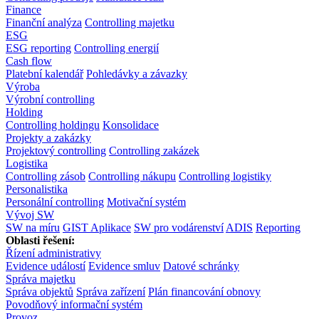
Finance
Finanční analýza
Controlling majetku
ESG
ESG reporting
Controlling energií
Cash flow
Platební kalendář
Pohledávky a závazky
Výroba
Výrobní controlling
Holding
Controlling holdingu
Konsolidace
Projekty a zakázky
Projektový controlling
Controlling zakázek
Logistika
Controlling zásob
Controlling nákupu
Controlling logistiky
Personalistika
Personální controlling
Motivační systém
Vývoj SW
SW na míru
GIST Aplikace
SW pro vodárenství
ADIS
Reporting
Oblasti řešení:
Řízení administrativy
Evidence událostí
Evidence smluv
Datové schránky
Správa majetku
Správa objektů
Správa zařízení
Plán financování obnovy
Povodňový informační systém
Provoz