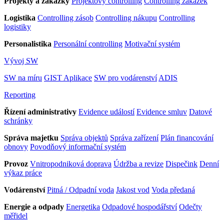
Projekty a zakázky
Projektový controlling
Controlling zakázek
Logistika
Controlling zásob
Controlling nákupu
Controlling
logistiky
Personalistika
Personální controlling
Motivační systém
Vývoj SW
SW na míru
GIST Aplikace
SW pro vodárenství
ADIS
Reporting
Řízení administrativy
Evidence událostí
Evidence smluv
Datové
schránky
Správa majetku
Správa objektů
Správa zařízení
Plán financování
obnovy
Povodňový informační systém
Provoz
Vnitropodniková doprava
Údržba a revize
Dispečink
Denní
výkaz práce
Vodárenství
Pitná / Odpadní voda
Jakost vod
Voda předaná
Energie a odpady
Energetika
Odpadové hospodářství
Odečty
měřidel