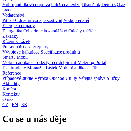
Vnitropodniková doprava
Údržba a revize
Dispečink
Denní výkaz
práce
Vodárenství
Pitná / Odpadní voda
Jakost vod
Voda předaná
Energie a odpady
Energetika
Odpadové hospodářství
Odečty měřidel
Zakázky
Řízení zakázek
Potravinářství / receptury
Vývojové kalkulace
Specifikace produktů
Smart / Mobil
Mobilní aplikace - odečty měřidel
Smart Metering Portal
Elektronický Montážní Lístek
Mobilní aplikace TIS
Reference
Případové studie
Výroba
Obchod
Utility
Veřejná správa
Služby
Aktuality
Kariéra
Kontakty
O nás
CZ
|
EN
|
SK
Co se u nás děje