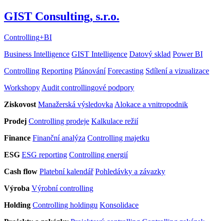
GIST Consulting, s.r.o.
Controlling
+
BI
Business Intelligence
GIST Intelligence
Datový sklad
Power BI
Controlling
Reporting
Plánování
Forecasting
Sdílení a vizualizace
Workshopy
Audit controllingové podpory
Ziskovost
Manažerská výsledovka
Alokace a vnitropodnik
Prodej
Controlling prodeje
Kalkulace režií
Finance
Finanční analýza
Controlling majetku
ESG
ESG reporting
Controlling energií
Cash flow
Platební kalendář
Pohledávky a závazky
Výroba
Výrobní controlling
Holding
Controlling holdingu
Konsolidace