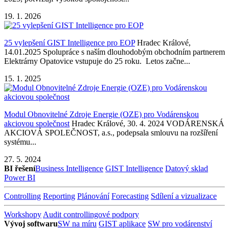
19. 1. 2026
25 vylepšení GIST Intelligence pro EOP
Hradec Králové,
14.01.2025 Spolupráce s naším dlouhodobým obchodním partnerem
Elektrárny Opatovice vstupuje do 25 roku. Letos začne...
15. 1. 2025
Modul Obnovitelné Zdroje Energie (OZE) pro Vodárenskou
akciovou společnost
Hradec Králové, 30. 4. 2024 VODÁRENSKÁ
AKCIOVÁ SPOLEČNOST, a.s., podepsala smlouvu na rozšíření
systému...
27. 5. 2024
BI řešení
Business Intelligence
GIST Intelligence
Datový sklad
Power BI
Controlling
Reporting
Plánování
Forecasting
Sdílení a vizualizace
Workshopy
Audit controllingové podpory
Vývoj softwaru
SW na míru
GIST aplikace
SW pro vodárenství