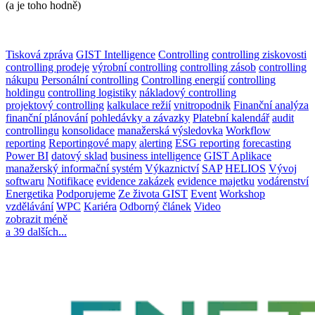
(a je toho hodně)
Tisková zpráva
GIST Intelligence
Controlling
controlling ziskovosti
controlling prodeje
výrobní controlling
controlling zásob
controlling
nákupu
Personální controlling
Controlling energií
controlling
holdingu
controlling logistiky
nákladový controlling
projektový controlling
kalkulace režií
vnitropodnik
Finanční analýza
finanční plánování
pohledávky a závazky
Platební kalendář
audit
controllingu
konsolidace
manažerská výsledovka
Workflow
reporting
Reportingové mapy
alerting
ESG reporting
forecasting
Power BI
datový sklad
business intelligence
GIST Aplikace
manažerský informační systém
Výkaznictví
SAP
HELIOS
Vývoj
softwaru
Notifikace
evidence zakázek
evidence majetku
vodárenství
Energetika
Podporujeme
Ze života GIST
Event
Workshop
vzdělávání
WPC
Kariéra
Odborný článek
Video
zobrazit méně
a 39 dalších...