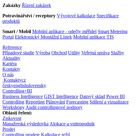
Zakázky
Řízení zakázek
Potravinářství / receptury
Vývojové kalkulace
Specifikace
produktů
Smart / Mobil
Mobilní aplikace - odečty měřidel
Smart Metering
Portal
Elektronický Montážní Lístek
Mobilní aplikace TIS
Reference
Případové studie
Výroba
Obchod
Utility
Veřejná správa
Služby
Aktuality
Kariéra
Kontakty
O nás
Kontakty
cz
česky
english
slovensky
Controlling
+
BI
Business Intelligence
GIST Intelligence
Datový sklad
Power BI
Controlling
Reporting
Plánování
Forecasting
Sdílení a vizualizace
Workshopy
Audit controllingové podpory
Oblasti řešení:
Ziskovost
Manažerská výsledovka
Alokace a vnitropodnik
Prodej
Controlling prodeje
Kalkulace režií