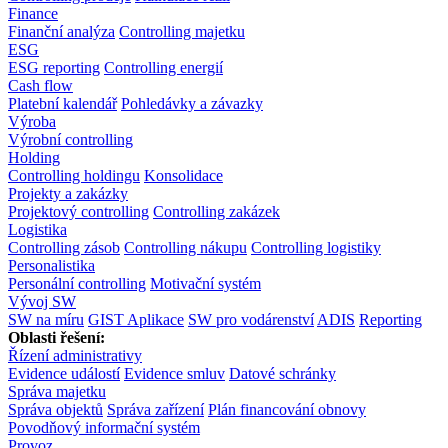
Finance
Finanční analýza
Controlling majetku
ESG
ESG reporting
Controlling energií
Cash flow
Platební kalendář
Pohledávky a závazky
Výroba
Výrobní controlling
Holding
Controlling holdingu
Konsolidace
Projekty a zakázky
Projektový controlling
Controlling zakázek
Logistika
Controlling zásob
Controlling nákupu
Controlling logistiky
Personalistika
Personální controlling
Motivační systém
Vývoj SW
SW na míru
GIST Aplikace
SW pro vodárenství
ADIS
Reporting
Oblasti řešení:
Řízení administrativy
Evidence událostí
Evidence smluv
Datové schránky
Správa majetku
Správa objektů
Správa zařízení
Plán financování obnovy
Povodňový informační systém
Provoz