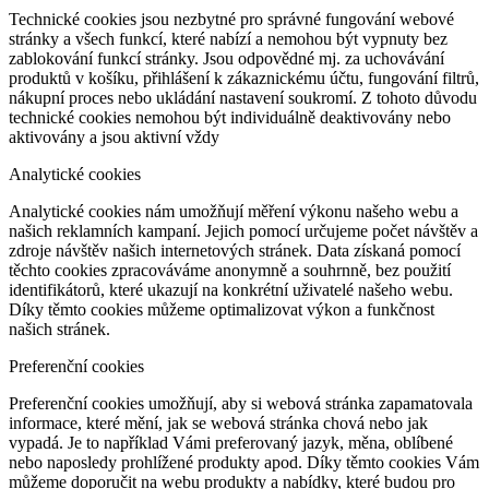
Technické cookies jsou nezbytné pro správné fungování webové
stránky a všech funkcí, které nabízí a nemohou být vypnuty bez
zablokování funkcí stránky. Jsou odpovědné mj. za uchovávání
produktů v košíku, přihlášení k zákaznickému účtu, fungování filtrů,
nákupní proces nebo ukládání nastavení soukromí. Z tohoto důvodu
technické cookies nemohou být individuálně deaktivovány nebo
aktivovány a jsou aktivní vždy
Analytické cookies
Analytické cookies nám umožňují měření výkonu našeho webu a
našich reklamních kampaní. Jejich pomocí určujeme počet návštěv a
zdroje návštěv našich internetových stránek. Data získaná pomocí
těchto cookies zpracováváme anonymně a souhrnně, bez použití
identifikátorů, které ukazují na konkrétní uživatelé našeho webu.
Díky těmto cookies můžeme optimalizovat výkon a funkčnost
našich stránek.
Preferenční cookies
Preferenční cookies umožňují, aby si webová stránka zapamatovala
informace, které mění, jak se webová stránka chová nebo jak
vypadá. Je to například Vámi preferovaný jazyk, měna, oblíbené
nebo naposledy prohlížené produkty apod. Díky těmto cookies Vám
můžeme doporučit na webu produkty a nabídky, které budou pro