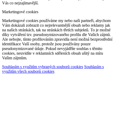
Vás co nejzajímavější.
Marketingové cookies
Marketingové cookies používáme my nebo naši partneři, abychom
Vám dokázali zobrazit co nejrelevantnější obsah nebo reklamy jak
na našich stránkách, tak na stránkách třetích subjektů. To je možné
díky vytváření tzv. pseudonymizovaného profilu dle Vašich zájmů.
Ale nebojte, tímto profilováním zpravidla není možná bezprostřední
identifikace Vaší osoby, protože jsou používány pouze
pseudonymizované údaje. Pokud nevyjádříte souhlas s těmito
cookies, neuvidíte v reklamních sděleních obsah ušitý na míru
Vašim zájmům.
Souhlasím s využitím vybraných souborů cookies
Souhlasím s
využitím všech souborů cookies