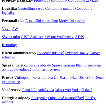
Projekty a zakázky
Projektový controlling
Controlling zakázek
Logistika
Controlling zásob
Controlling nákupu
Controlling
logistiky
Personalistika
Personální controlling
Motivační systém
Vývoj SW
SW na míru
GIST Aplikace
SW pro vodárenství
ADIS
Reporting
Řízení administrativy
Evidence událostí
Evidence smluv
Datové
schránky
Správa majetku
Správa objektů
Správa zařízení
Plán financování
obnovy
Povodňový informační systém
Provoz
Vnitropodniková doprava
Údržba a revize
Dispečink
Denní
výkaz práce
Vodárenství
Pitná / Odpadní voda
Jakost vod
Voda předaná
Energie a odpady
Energetika
Odpadové hospodářství
Odečty
měřidel