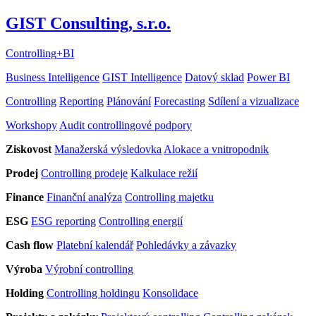
GIST Consulting, s.r.o.
Controlling
+
BI
Business Intelligence
GIST Intelligence
Datový sklad
Power BI
Controlling
Reporting
Plánování
Forecasting
Sdílení a vizualizace
Workshopy
Audit controllingové podpory
Ziskovost
Manažerská výsledovka
Alokace a vnitropodnik
Prodej
Controlling prodeje
Kalkulace režií
Finance
Finanční analýza
Controlling majetku
ESG
ESG reporting
Controlling energií
Cash flow
Platební kalendář
Pohledávky a závazky
Výroba
Výrobní controlling
Holding
Controlling holdingu
Konsolidace