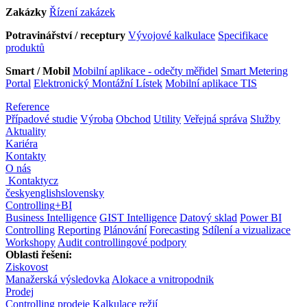
Zakázky
Řízení zakázek
Potravinářství / receptury
Vývojové kalkulace
Specifikace
produktů
Smart / Mobil
Mobilní aplikace - odečty měřidel
Smart Metering
Portal
Elektronický Montážní Lístek
Mobilní aplikace TIS
Reference
Případové studie
Výroba
Obchod
Utility
Veřejná správa
Služby
Aktuality
Kariéra
Kontakty
O nás
Kontakty
cz
česky
english
slovensky
Controlling
+
BI
Business Intelligence
GIST Intelligence
Datový sklad
Power BI
Controlling
Reporting
Plánování
Forecasting
Sdílení a vizualizace
Workshopy
Audit controllingové podpory
Oblasti řešení:
Ziskovost
Manažerská výsledovka
Alokace a vnitropodnik
Prodej
Controlling prodeje
Kalkulace režií