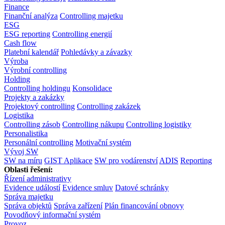
Finance
Finanční analýza
Controlling majetku
ESG
ESG reporting
Controlling energií
Cash flow
Platební kalendář
Pohledávky a závazky
Výroba
Výrobní controlling
Holding
Controlling holdingu
Konsolidace
Projekty a zakázky
Projektový controlling
Controlling zakázek
Logistika
Controlling zásob
Controlling nákupu
Controlling logistiky
Personalistika
Personální controlling
Motivační systém
Vývoj SW
SW na míru
GIST Aplikace
SW pro vodárenství
ADIS
Reporting
Oblasti řešení:
Řízení administrativy
Evidence událostí
Evidence smluv
Datové schránky
Správa majetku
Správa objektů
Správa zařízení
Plán financování obnovy
Povodňový informační systém
Provoz