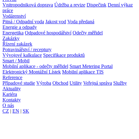
Vnitropodniková doprava
Údržba a revize
Dispečink
Denní výkaz
práce
Vodárenství
Pitná / Odpadní voda
Jakost vod
Voda předaná
Energie a odpady
Energetika
Odpadové hospodářství
Odečty měřidel
Zakázky
Řízení zakázek
Potravinářství / receptury
Vývojové kalkulace
Specifikace produktů
Smart / Mobil
Mobilní aplikace - odečty měřidel
Smart Metering Portal
Elektronický Montážní Lístek
Mobilní aplikace TIS
Reference
Případové studie
Výroba
Obchod
Utility
Veřejná správa
Služby
Aktuality
Kariéra
Kontakty
O nás
CZ
|
EN
|
SK