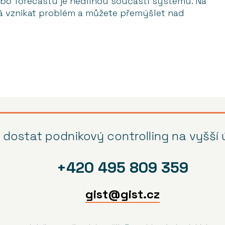
bo forecastu je nedílnou součástí systému. Na
ná vznikat problém a můžete přemýšlet nad
dostat podnikový controlling na vyšší
+420 495 809 359
gist@gist.cz