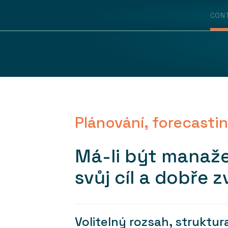
CON
Plánování, forecasti
Má-li být manaže
svůj cíl a dobře z
Volitelný rozsah, struktur