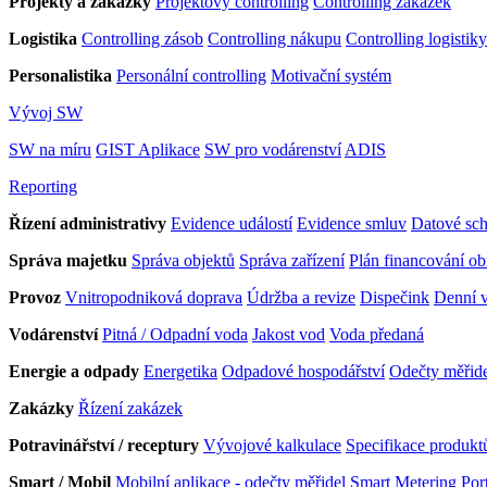
Projekty a zakázky
Projektový controlling
Controlling zakázek
Logistika
Controlling zásob
Controlling nákupu
Controlling logistiky
Personalistika
Personální controlling
Motivační systém
Vývoj SW
SW na míru
GIST Aplikace
SW pro vodárenství
ADIS
Reporting
Řízení administrativy
Evidence událostí
Evidence smluv
Datové sc
Správa majetku
Správa objektů
Správa zařízení
Plán financování o
Provoz
Vnitropodniková doprava
Údržba a revize
Dispečink
Denní v
Vodárenství
Pitná / Odpadní voda
Jakost vod
Voda předaná
Energie a odpady
Energetika
Odpadové hospodářství
Odečty měřid
Zakázky
Řízení zakázek
Potravinářství / receptury
Vývojové kalkulace
Specifikace produkt
Smart / Mobil
Mobilní aplikace - odečty měřidel
Smart Metering Port