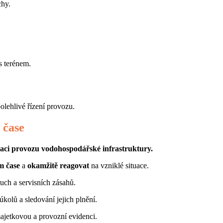
chy.
 s terénem.
olehlivé řízení provozu.
 čase
naci provozu vodohospodářské infrastruktury.
m čase
a
okamžitě reagovat
na vzniklé situace.
ruch a servisních zásahů.
úkolů a sledování jejich plnění.
majetkovou a provozní evidenci.