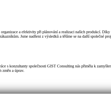
ganizace a efektivity při plánování a realizaci našich produkcí. Díky
zákazníkům. Jsme nadšeni z výsledků a těšíme se na další společné proj
upráce s konzultanty společnosti GIST Consulting nás přiměla k zamyšlení
ch změn a úprav.