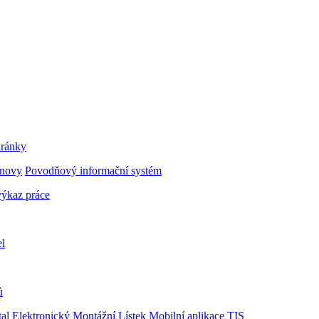
hránky
bnovy
Povodňový informační systém
ýkaz práce
el
ů
al
Elektronický Montážní Lístek
Mobilní aplikace TIS