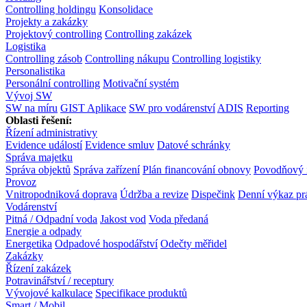
Controlling holdingu
Konsolidace
Projekty a zakázky
Projektový controlling
Controlling zakázek
Logistika
Controlling zásob
Controlling nákupu
Controlling logistiky
Personalistika
Personální controlling
Motivační systém
Vývoj SW
SW na míru
GIST Aplikace
SW pro vodárenství
ADIS
Reporting
Oblasti řešení:
Řízení administrativy
Evidence událostí
Evidence smluv
Datové schránky
Správa majetku
Správa objektů
Správa zařízení
Plán financování obnovy
Povodňový 
Provoz
Vnitropodniková doprava
Údržba a revize
Dispečink
Denní výkaz pr
Vodárenství
Pitná / Odpadní voda
Jakost vod
Voda předaná
Energie a odpady
Energetika
Odpadové hospodářství
Odečty měřidel
Zakázky
Řízení zakázek
Potravinářství / receptury
Vývojové kalkulace
Specifikace produktů
Smart / Mobil