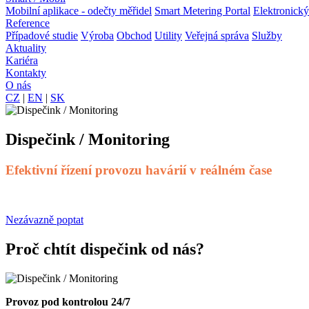
Mobilní aplikace - odečty měřidel
Smart Metering Portal
Elektronický
Reference
Případové studie
Výroba
Obchod
Utility
Veřejná správa
Služby
Aktuality
Kariéra
Kontakty
O nás
CZ
|
EN
|
SK
Dispečink / Monitoring
Efektivní řízení provozu havárií v reálném čase
Nezávazně poptat
Proč chtít dispečink od nás?
Provoz pod kontrolou 24/7