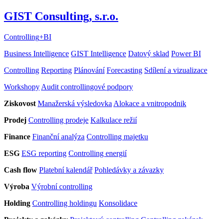
GIST Consulting, s.r.o.
Controlling
+
BI
Business Intelligence
GIST Intelligence
Datový sklad
Power BI
Controlling
Reporting
Plánování
Forecasting
Sdílení a vizualizace
Workshopy
Audit controllingové podpory
Ziskovost
Manažerská výsledovka
Alokace a vnitropodnik
Prodej
Controlling prodeje
Kalkulace režií
Finance
Finanční analýza
Controlling majetku
ESG
ESG reporting
Controlling energií
Cash flow
Platební kalendář
Pohledávky a závazky
Výroba
Výrobní controlling
Holding
Controlling holdingu
Konsolidace