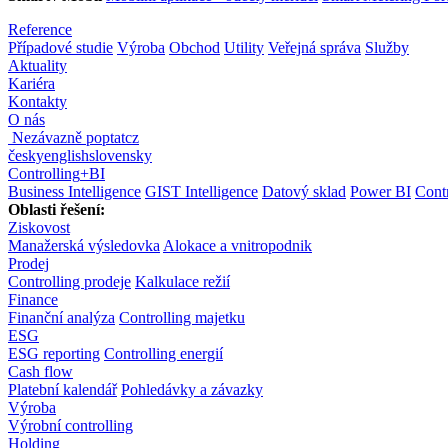
Reference
Případové studie
Výroba
Obchod
Utility
Veřejná správa
Služby
Aktuality
Kariéra
Kontakty
O nás
Nezávazně poptat
cz
česky
english
slovensky
Controlling
+
BI
Business Intelligence
GIST Intelligence
Datový sklad
Power BI
Contr
Oblasti řešení:
Ziskovost
Manažerská výsledovka
Alokace a vnitropodnik
Prodej
Controlling prodeje
Kalkulace režií
Finance
Finanční analýza
Controlling majetku
ESG
ESG reporting
Controlling energií
Cash flow
Platební kalendář
Pohledávky a závazky
Výroba
Výrobní controlling
Holding