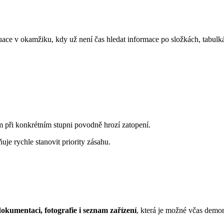
ace v okamžiku, kdy už není čas hledat informace po složkách, tabulká
 při konkrétním stupni povodně hrozí zatopení.
e rychle stanovit priority zásahu.
dokumentaci, fotografie i seznam zařízení
, která je možné včas demon