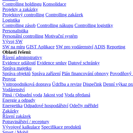
Controlling holdingu
Konsolidace
Projekty a zakázky
Projektový controlling
Controlling zakázek
Logistika
Controlling zásob
Controlling nákupu
Controlling logistiky
Personalistika
Personální controlling
Motivační systém
Vývoj SW
SW na míru
GIST Aplikace
SW pro vodárenství
ADIS
Reporting
Oblasti řešení:
Řízení administrativy
Evidence událostí
Evidence smluv
Datové schránky
Správa majetku
Správa objektů
Správa zařízení
Plán financování obnovy
Povodňový 
Provoz
Vnitropodniková doprava
Údržba a revize
Dispečink
Denní výkaz pr
Vodárenství
Pitná / Odpadní voda
Jakost vod
Voda předaná
Energie a odpady
Energetika
Odpadové hospodářství
Odečty měřidel
Zakázky
Řízení zakázek
Potravinářství / receptury
Vývojové kalkulace
Specifikace produktů
Smart / Mobil