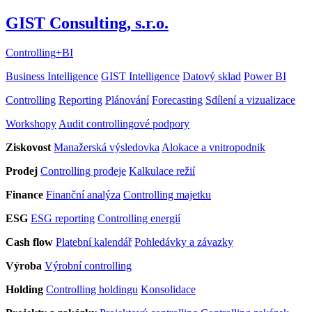
GIST Consulting, s.r.o.
Controlling
+
BI
Business Intelligence
GIST Intelligence
Datový sklad
Power BI
Controlling
Reporting
Plánování
Forecasting
Sdílení a vizualizace
Workshopy
Audit controllingové podpory
Ziskovost
Manažerská výsledovka
Alokace a vnitropodnik
Prodej
Controlling prodeje
Kalkulace režií
Finance
Finanční analýza
Controlling majetku
ESG
ESG reporting
Controlling energií
Cash flow
Platební kalendář
Pohledávky a závazky
Výroba
Výrobní controlling
Holding
Controlling holdingu
Konsolidace