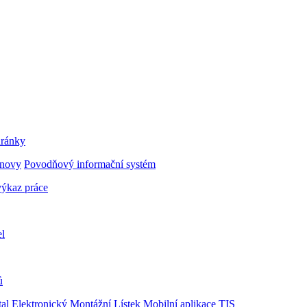
hránky
bnovy
Povodňový informační systém
ýkaz práce
el
ů
al
Elektronický Montážní Lístek
Mobilní aplikace TIS