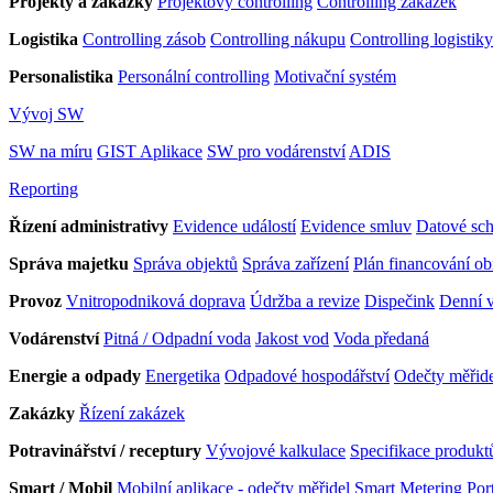
Projekty a zakázky
Projektový controlling
Controlling zakázek
Logistika
Controlling zásob
Controlling nákupu
Controlling logistiky
Personalistika
Personální controlling
Motivační systém
Vývoj SW
SW na míru
GIST Aplikace
SW pro vodárenství
ADIS
Reporting
Řízení administrativy
Evidence událostí
Evidence smluv
Datové sc
Správa majetku
Správa objektů
Správa zařízení
Plán financování o
Provoz
Vnitropodniková doprava
Údržba a revize
Dispečink
Denní v
Vodárenství
Pitná / Odpadní voda
Jakost vod
Voda předaná
Energie a odpady
Energetika
Odpadové hospodářství
Odečty měřid
Zakázky
Řízení zakázek
Potravinářství / receptury
Vývojové kalkulace
Specifikace produkt
Smart / Mobil
Mobilní aplikace - odečty měřidel
Smart Metering Port