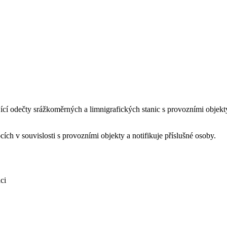
jící odečty srážkoměrných a limnigrafických stanic s provozními objekt
ch v souvislosti s provozními objekty a notifikuje příslušné osoby.
ci