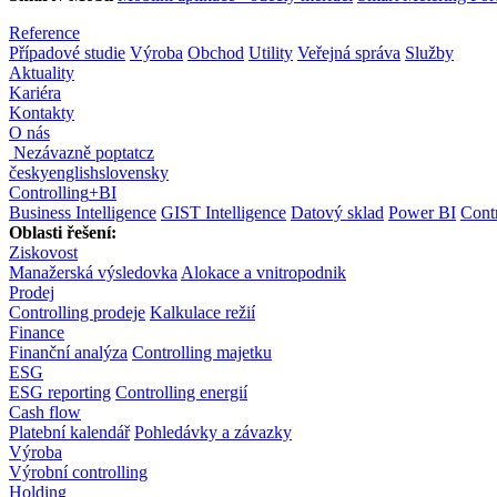
Reference
Případové studie
Výroba
Obchod
Utility
Veřejná správa
Služby
Aktuality
Kariéra
Kontakty
O nás
Nezávazně poptat
cz
česky
english
slovensky
Controlling
+
BI
Business Intelligence
GIST Intelligence
Datový sklad
Power BI
Contr
Oblasti řešení:
Ziskovost
Manažerská výsledovka
Alokace a vnitropodnik
Prodej
Controlling prodeje
Kalkulace režií
Finance
Finanční analýza
Controlling majetku
ESG
ESG reporting
Controlling energií
Cash flow
Platební kalendář
Pohledávky a závazky
Výroba
Výrobní controlling
Holding