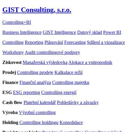
GIST Consulting, s.r.o.
Controlling
+
BI
Business Intelligence
GIST Intelligence
Datový sklad
Power BI
Controlling
Reporting
Plánování
Forecasting
Sdílení a vizualizace
Workshopy
Audit controllingové podpory
Ziskovost
Manažerská výsledovka
Alokace a vnitropodnik
Prodej
Controlling prodeje
Kalkulace režií
Finance
Finanční analýza
Controlling majetku
ESG
ESG reporting
Controlling energií
Cash flow
Platební kalendář
Pohledávky a závazky
Výroba
Výrobní controlling
Holding
Controlling holdingu
Konsolidace