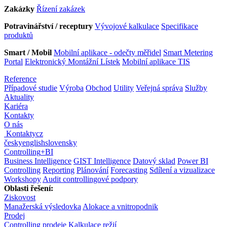
Zakázky
Řízení zakázek
Potravinářství / receptury
Vývojové kalkulace
Specifikace
produktů
Smart / Mobil
Mobilní aplikace - odečty měřidel
Smart Metering
Portal
Elektronický Montážní Lístek
Mobilní aplikace TIS
Reference
Případové studie
Výroba
Obchod
Utility
Veřejná správa
Služby
Aktuality
Kariéra
Kontakty
O nás
Kontakty
cz
česky
english
slovensky
Controlling
+
BI
Business Intelligence
GIST Intelligence
Datový sklad
Power BI
Controlling
Reporting
Plánování
Forecasting
Sdílení a vizualizace
Workshopy
Audit controllingové podpory
Oblasti řešení:
Ziskovost
Manažerská výsledovka
Alokace a vnitropodnik
Prodej
Controlling prodeje
Kalkulace režií