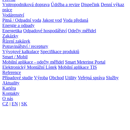
Vnitropodniková doprava
Údržba a revize
Dispečink
Denní výkaz
práce
Vodárenství
Pitná / Odpadní voda
Jakost vod
Voda předaná
Energie a odpady
Energetika
Odpadové hospodářství
Odečty měřidel
Zakázky
Řízení zakázek
Potravinářství / receptury
Vývojové kalkulace
Specifikace produktů
Smart / Mobil
Mobilní aplikace - odečty měřidel
Smart Metering Portal
Elektronický Montážní Lístek
Mobilní aplikace TIS
Reference
Případové studie
Výroba
Obchod
Utility
Veřejná správa
Služby
Aktuality
Kariéra
Kontakty
O nás
CZ
|
EN
|
SK