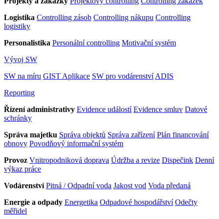
Projekty a zakázky
Projektový controlling
Controlling zakázek
Logistika
Controlling zásob
Controlling nákupu
Controlling
logistiky
Personalistika
Personální controlling
Motivační systém
Vývoj SW
SW na míru
GIST Aplikace
SW pro vodárenství
ADIS
Reporting
Řízení administrativy
Evidence událostí
Evidence smluv
Datové
schránky
Správa majetku
Správa objektů
Správa zařízení
Plán financování
obnovy
Povodňový informační systém
Provoz
Vnitropodniková doprava
Údržba a revize
Dispečink
Denní
výkaz práce
Vodárenství
Pitná / Odpadní voda
Jakost vod
Voda předaná
Energie a odpady
Energetika
Odpadové hospodářství
Odečty
měřidel