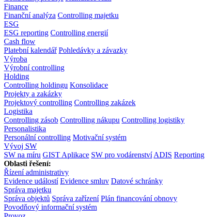
Finance
Finanční analýza
Controlling majetku
ESG
ESG reporting
Controlling energií
Cash flow
Platební kalendář
Pohledávky a závazky
Výroba
Výrobní controlling
Holding
Controlling holdingu
Konsolidace
Projekty a zakázky
Projektový controlling
Controlling zakázek
Logistika
Controlling zásob
Controlling nákupu
Controlling logistiky
Personalistika
Personální controlling
Motivační systém
Vývoj SW
SW na míru
GIST Aplikace
SW pro vodárenství
ADIS
Reporting
Oblasti řešení:
Řízení administrativy
Evidence událostí
Evidence smluv
Datové schránky
Správa majetku
Správa objektů
Správa zařízení
Plán financování obnovy
Povodňový informační systém
Provoz