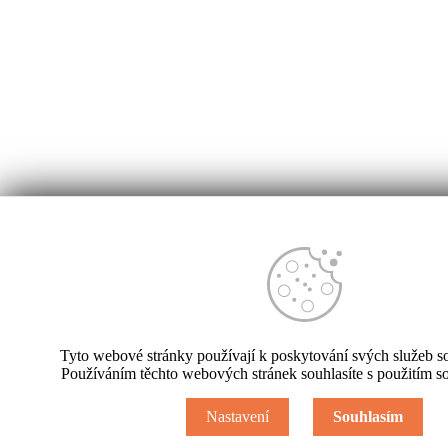
Úvod
Aktuality
Workshop Praktického Controllingu: Plánování
a workflow v GIST Intelligence
Workshop Praktického Controllingu:
Tyto webové stránky používají k poskytování svých služeb s
Plánování a workflow v GIST Intelligence
Používáním těchto webových stránek souhlasíte s použitím s
14. 11. 2022
Nastavení
Souhlasím
GIST Intelligence
Controlling
controlling ziskovosti
controlling