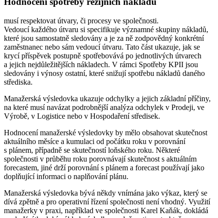
Hodnocení spotřeby režijních nákladů
musí respektovat útvary, či procesy ve společnosti.
Vedoucí každého útvaru si specifikuje významné skupiny nákladů,
které jsou samostatně sledovány a je za ně zodpovědný konkrétní
zaměstnanec nebo sám vedoucí útvaru. Tato část ukazuje, jak se
krycí příspěvek postupně spotřebovává po jednotlivých útvarech
a jejich nejdůležitějších nákladech. V rámci Spotřeby KPII jsou
sledovány i výnosy ostatní, které snižují spotřebu nákladů daného
střediska.
Manažerská výsledovka ukazuje odchylky a jejich základní příčiny,
na které musí navázat podrobnější analýza odchylek v Prodeji, ve
Výrobě, v Logistice nebo v Hospodaření středisek.
Hodnocení manažerské výsledovky by mělo obsahovat skutečnost
aktuálního měsíce a kumulaci od počátku roku v porovnání
s plánem, případně se skutečností loňského roku. Některé
společnosti v průběhu roku porovnávají skutečnost s aktuálním
forecastem, jiné drží porovnání s plánem a forecast používají jako
doplňující informaci o naplňování plánu.
Manažerská výsledovka bývá někdy vnímána jako výkaz, který se
dívá zpětně a pro operativní řízení společnosti není vhodný. Využití
manažerky v praxi, například ve společnosti Karel Kaňák, dokládá