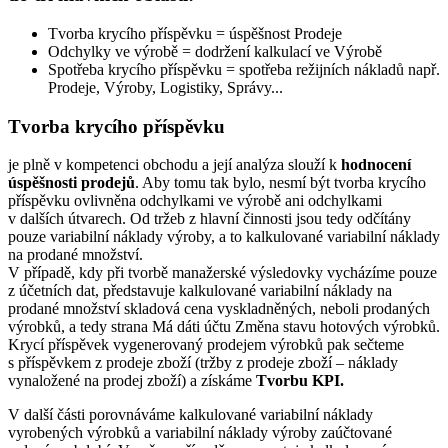
Tvorba krycího příspěvku = úspěšnost Prodeje
Odchylky ve výrobě = dodržení kalkulací ve Výrobě
Spotřeba krycího příspěvku = spotřeba režijních nákladů např.
Prodeje, Výroby, Logistiky, Správy...
Tvorba krycího příspěvku
je plně v kompetenci obchodu a její analýza slouží k
hodnocení
úspěšnosti prodejů
. Aby tomu tak bylo, nesmí být tvorba krycího
příspěvku ovlivněna odchylkami ve výrobě ani odchylkami
v dalších útvarech. Od tržeb z hlavní činnosti jsou tedy odčítány
pouze variabilní náklady výroby, a to kalkulované variabilní náklady
na prodané množství.
V případě, kdy při tvorbě manažerské výsledovky vycházíme pouze
z účetních dat, představuje kalkulované variabilní náklady na
prodané množství skladová cena vyskladněných, neboli prodaných
výrobků, a tedy strana Má dáti účtu Změna stavu hotových výrobků.
Krycí příspěvek vygenerovaný prodejem výrobků pak sečteme
s příspěvkem z prodeje zboží (tržby z prodeje zboží – náklady
vynaložené na prodej zboží) a získáme
Tvorbu KPI.
V další části porovnáváme kalkulované variabilní náklady
vyrobených výrobků a variabilní náklady výroby zaúčtované