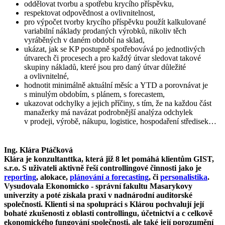
oddělovat tvorbu a spotřebu krycího příspěvku,
respektovat odpovědnost a ovlivnitelnost,
pro výpočet tvorby krycího příspěvku použít kalkulované
variabilní náklady prodaných výrobků, nikoliv těch
vyráběných v daném období na sklad,
ukázat, jak se KP postupně spotřebovává po jednotlivých
útvarech či procesech a pro každý útvar sledovat takové
skupiny nákladů, které jsou pro daný útvar důležité
a ovlivnitelné,
hodnotit minimálně aktuální měsíc a YTD a porovnávat je
s minulým obdobím, s plánem, s forecastem,
ukazovat odchylky a jejich příčiny, s tím, že na každou část
manažerky má navázat podrobnější analýza odchylek
v prodeji, výrobě, nákupu, logistice, hospodaření středisek…
Ing. Klára Ptáčková
Klára je konzultanttka, která již 8 let pomáhá klientům GIST,
s.r.o. S uživateli aktivně řeší controllingové činnosti jako je
reporting
, alokace,
plánování a forecasting
, či
personalistika
.
Vysudovala Ekonomicko - správní fakultu Masarykovy
univerzity a poté získala praxi v nadnárodní auditorské
společnosti. Klienti si na spolupráci s Klárou pochvalují její
bohaté zkušenosti z oblasti controllingu, účetnictví a c celkově
ekonomického fungování společnosti, ale také její porozumění