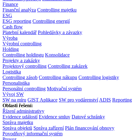
Finance
Finanční analýza
Controlling majetku
ESG
ESG reporting
Controlling energií
Cash flow
Platební kalendář
Pohledávky a závazky
Výroba
Výrobní controlling
Holding
Controlling holdingu
Konsolidace
Projekty a zakázky
Projektový controlling
Controlling zakázek
Logistika
Controlling zásob
Controlling nákupu
Controlling logistiky
Personalistika
Personální controlling
Motivační systém
Vývoj SW
SW na míru
GIST Aplikace
SW pro vodárenství
ADIS
Reporting
Oblasti řešení:
Řízení administrativy
Evidence událostí
Evidence smluv
Datové schránky
Správa majetku
Správa objektů
Správa zařízení
Plán financování obnovy
Povodňový informační systém
Provoz