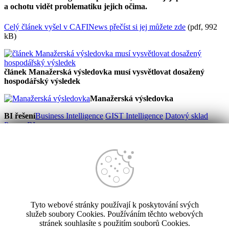
a ochotu vidět problematiku jejich očima.
Celý článek vyšel v CAFINews přečíst si jej můžete zde
(pdf, 992
kB)
článek Manažerská výsledovka musí vysvětlovat dosažený
hospodářský výsledek
Manažerská výsledovka
BI řešení
Business Intelligence
GIST Intelligence
Datový sklad
Power BI
Controlling
Reporting
Plánování
Forecasting
Sdílení a vizualizace
Workshopy
Audit controllingové podpory
Vývoj softwaru
SW na míru
GIST aplikace
SW pro vodárenství
ADIS
Reporting
Tyto webové stránky používají k poskytování svých
Reference
Případové studie
služeb soubory Cookies. Používáním těchto webových
stránek souhlasíte s použitím souborů Cookies.
Výroba
Obchod
Utility
Veřejná správa
Služby