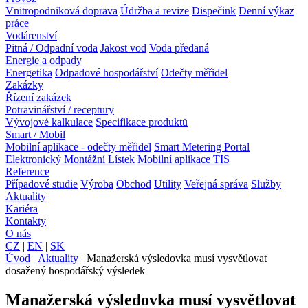
Vnitropodniková doprava
Údržba a revize
Dispečink
Denní výkaz
práce
Vodárenství
Pitná / Odpadní voda
Jakost vod
Voda předaná
Energie a odpady
Energetika
Odpadové hospodářství
Odečty měřidel
Zakázky
Řízení zakázek
Potravinářství / receptury
Vývojové kalkulace
Specifikace produktů
Smart / Mobil
Mobilní aplikace - odečty měřidel
Smart Metering Portal
Elektronický Montážní Lístek
Mobilní aplikace TIS
Reference
Případové studie
Výroba
Obchod
Utility
Veřejná správa
Služby
Aktuality
Kariéra
Kontakty
O nás
CZ
|
EN
|
SK
Úvod
Aktuality
Manažerská výsledovka musí vysvětlovat
dosažený hospodářský výsledek
Manažerská výsledovka musí vysvětlovat