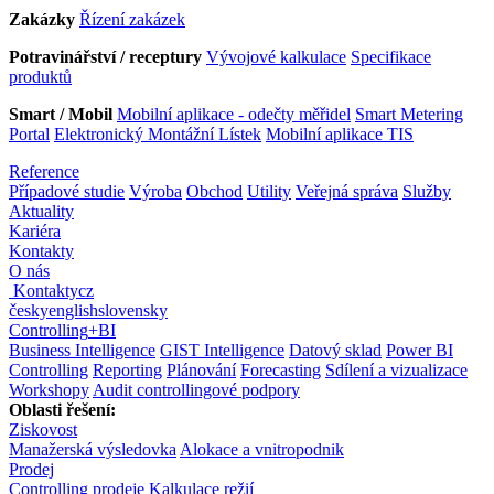
Zakázky
Řízení zakázek
Potravinářství / receptury
Vývojové kalkulace
Specifikace
produktů
Smart / Mobil
Mobilní aplikace - odečty měřidel
Smart Metering
Portal
Elektronický Montážní Lístek
Mobilní aplikace TIS
Reference
Případové studie
Výroba
Obchod
Utility
Veřejná správa
Služby
Aktuality
Kariéra
Kontakty
O nás
Kontakty
cz
česky
english
slovensky
Controlling
+
BI
Business Intelligence
GIST Intelligence
Datový sklad
Power BI
Controlling
Reporting
Plánování
Forecasting
Sdílení a vizualizace
Workshopy
Audit controllingové podpory
Oblasti řešení:
Ziskovost
Manažerská výsledovka
Alokace a vnitropodnik
Prodej
Controlling prodeje
Kalkulace režií