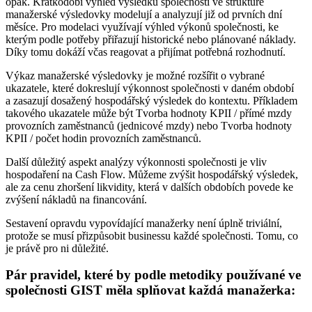
opak. Krátkodobí výhled výsledku společnosti ve struktuře
manažerské výsledovky modelují a analyzují již od prvních dní
měsíce. Pro modelaci využívají výhled výkonů společnosti, ke
kterým podle potřeby přiřazují historické nebo plánované náklady.
Díky tomu dokáží včas reagovat a přijímat potřebná rozhodnutí.
Výkaz manažerské výsledovky je možné rozšířit o vybrané
ukazatele, které dokreslují výkonnost společnosti v daném období
a zasazují dosažený hospodářský výsledek do kontextu. Příkladem
takového ukazatele může být Tvorba hodnoty KPII / přímé mzdy
provozních zaměstnanců (jednicové mzdy) nebo Tvorba hodnoty
KPII / počet hodin provozních zaměstnanců.
Další důležitý aspekt analýzy výkonnosti společnosti je vliv
hospodaření na Cash Flow. Můžeme zvýšit hospodářský výsledek,
ale za cenu zhoršení likvidity, která v dalších obdobích povede ke
zvýšení nákladů na financování.
Sestavení opravdu vypovídající manažerky není úplně triviální,
protože se musí přizpůsobit businessu každé společnosti. Tomu, co
je právě pro ni důležité.
Pár pravidel, které by podle metodiky používané ve
společnosti GIST měla splňovat každá manažerka: