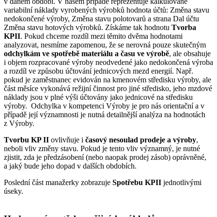
v daném období. V našem případě reprezentuje kalkulované
variabilní náklady vyrobených výrobků hodnota účtů: Změna stavu
nedokončené výroby, Změna stavu polotovarů a strana Dal účtu
Změna stavu hotových výrobků. Získáme tak hodnotu
Tvorba
KPII
. Pokud chceme rozdíl mezi těmito dvěma hodnotami
analyzovat, nesmíme zapomenou, že se nerovná pouze skutečným
odchylkám ve spotřebě materiálu a času ve výrobě
, ale obsahuje
i objem rozpracované výroby neodvedené jako nedokončená výroba
a rozdíl ve způsobu účtování jednicových mezd energií. Např.
pokud je zaměstnanec evidován na kmenovém středisku výroby, ale
část měsíce vykonává režijní činnost pro jiné středisko, jeho mzdové
náklady jsou v plné výši účtovány jako jednicové na středisku
výroby. Odchylka v kompetenci Výroby je pro nás orientační a v
případě její významnosti je nutná detailnější analýza na hodnotách
z Výroby.
Tvorbu KP II
ovlivňuje i
časový nesoulad prodeje a výroby
,
neboli vliv změny stavu. Pokud je tento vliv významný, je nutné
zjistit, zda je předzásobení (nebo naopak prodej zásob) oprávněné,
a jaký bude jeho dopad v dalších obdobích.
Poslední část manažerky zobrazuje
Spotřebu KPII
jednotlivými
úseky.