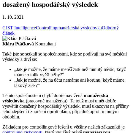
dosažený hospodářský výsledek
1. 10. 2021
GIST Intelligence
Controlling
manažerská výsledovka
Odborný
článek
Klára Ptáčková
Konzultant
Také jste se setkali se společnostmi, kde se podívají na své měsíční
výsledky a diví se:
„Jak je možné, že máme menší zisk než minulý měsíc, když
máme o tolik vyšší tržby?“
„Jak je možné, že na účtu nemáme ani korunu, když máme
takový zisk?“
Těmto společnostem chybí dobře navržená
manažerská
výsledovka
(pracovně manažerka). Ta totiž musí umět dobře
vysvětlit dosažený hospodářský výsledek, musí ukazovat na příčiny
jeho zlepšení i zhoršení oproti plánu, případně oproti minulým
obdobím.
Základem pro controllingové řešení u většiny našich zákazníků je
controlling ziskovosti
, který využívá právě
manažerskou