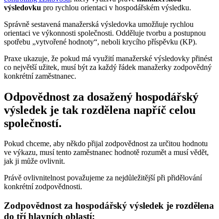
výsledovku
pro rychlou orientaci v hospodářském výsledku.
Správně sestavená manažerská výsledovka umožňuje rychlou
orientaci ve výkonnosti společnosti. Odděluje tvorbu a postupnou
spotřebu „vytvořené hodnoty“, neboli krycího příspěvku (KP).
Praxe ukazuje, že pokud má využití manažerské výsledovky přinést
co největší užitek, musí být za každý řádek manažerky zodpovědný
konkrétní zaměstnanec.
Odpovědnost za dosažený hospodářský
výsledek je tak rozdělena napříč celou
společností.
Pokud chceme, aby někdo přijal zodpovědnost za určitou hodnotu
ve výkazu, musí tento zaměstnanec hodnotě rozumět a musí vědět,
jak ji může ovlivnit.
Právě ovlivnitelnost považujeme za nejdůležitější při přidělování
konkrétní zodpovědnosti.
Zodpovědnost za hospodářský výsledek je rozdělena
do tří hlavních oblastí: