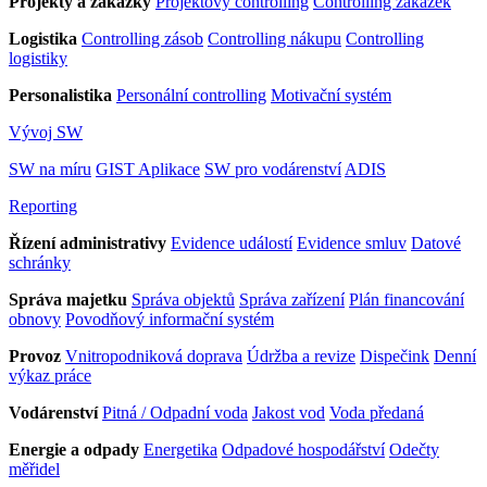
Projekty a zakázky
Projektový controlling
Controlling zakázek
Logistika
Controlling zásob
Controlling nákupu
Controlling
logistiky
Personalistika
Personální controlling
Motivační systém
Vývoj SW
SW na míru
GIST Aplikace
SW pro vodárenství
ADIS
Reporting
Řízení administrativy
Evidence událostí
Evidence smluv
Datové
schránky
Správa majetku
Správa objektů
Správa zařízení
Plán financování
obnovy
Povodňový informační systém
Provoz
Vnitropodniková doprava
Údržba a revize
Dispečink
Denní
výkaz práce
Vodárenství
Pitná / Odpadní voda
Jakost vod
Voda předaná
Energie a odpady
Energetika
Odpadové hospodářství
Odečty
měřidel