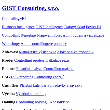
GIST Consulting, s.r.o.
Controlling
+
BI
Business Intelligence
GIST Intelligence
Datový sklad
Power BI
Controlling
Reporting
Plánování
Forecasting
Sdílení a vizualizace
Workshopy
Audit controllingové podpory
Ziskovost
Manažerská výsledovka
Alokace a vnitropodnik
Prodej
Controlling prodeje
Kalkulace režií
Finance
Finanční analýza
Controlling majetku
ESG
ESG reporting
Controlling energií
Cash flow
Platební kalendář
Pohledávky a závazky
Výroba
Výrobní controlling
Holding
Controlling holdingu
Konsolidace